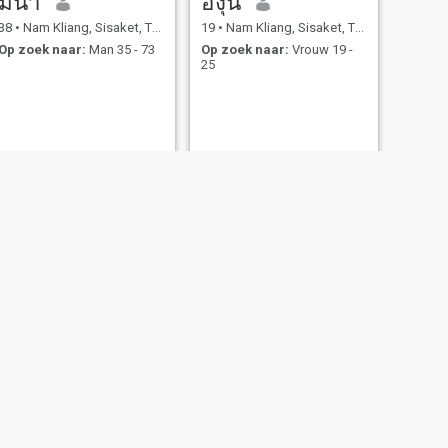
มีนา
องุ่น
38
•
Nam Kliang, Sisaket, Thailand
19
•
Nam Kliang, Sisaket, Thailand
Op zoek naar:
Man 35 - 73
Op zoek naar:
Vrouw 19 -
25
et, Thailand