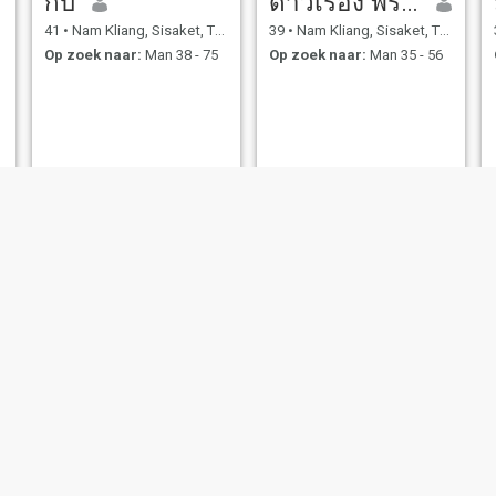
กบ
ดาวเรือง พรมตา
41
•
Nam Kliang, Sisaket, Thailand
39
•
Nam Kliang, Sisaket, Thailand
Op zoek naar:
Man 38 - 75
Op zoek naar:
Man 35 - 56
NIEUW
Nid
Tal
48
•
Nam Kliang, Sisaket, Thailand
22
•
Nam Kliang, Sisak
ng, Sisaket, Thailand