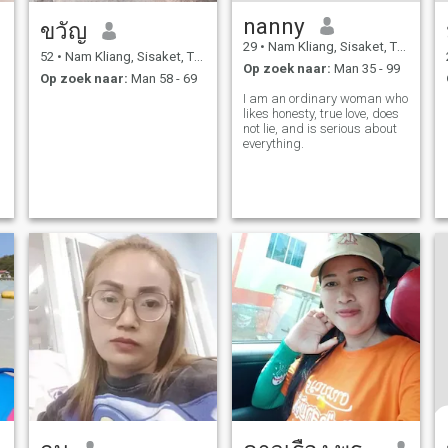
nanny
ขวัญ
29
•
Nam Kliang, Sisaket, Thailand
52
•
Nam Kliang, Sisaket, Thailand
Op zoek naar:
Man 35 - 99
Op zoek naar:
Man 58 - 69
I am an ordinary woman who
likes honesty, true love, does
not lie, and is serious about
everything.