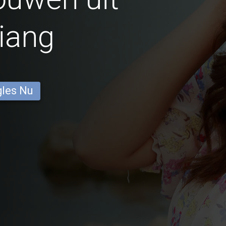
iang
gles Nu