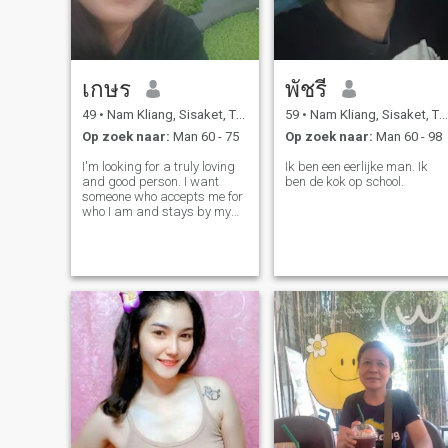
เกษร
พัชรี
49
•
Nam Kliang, Sisaket, Thailand
59
•
Nam Kliang, Sisaket, Thailand
Op zoek naar:
Man 60 - 75
Op zoek naar:
Man 60 - 98
I'm looking for a truly loving
Ik ben een eerlijke man. Ik
and good person. I want
ben de kok op school.
someone who accepts me for
who I am and stays by my
side until the end of my life.
Whether you become wealthy
or not, we can work together
to earn a living in Thailand,
ensuring we have enough to