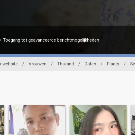
Toegang tot geavanceerde berichtmogelijkheden
s website
/
Vrouwen
/
Thailand
/
Daten
/
Plaats
/
Si