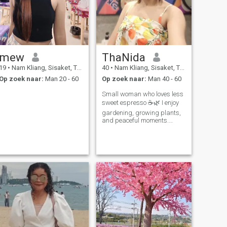
mew
ThaNida
19
•
Nam Kliang, Sisaket, Thailand
40
•
Nam Kliang, Sisaket, Thailand
Op zoek naar:
Man 20 - 60
Op zoek naar:
Man 40 - 60
Small woman who loves less
sweet espresso ☕🌿 I enjoy
gardening, growing plants,
and peaceful moments.
Looking for a sincere and
serious relationship ❤️