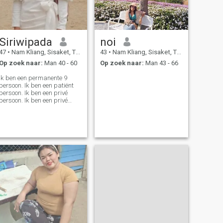
Siriwipada
noi
47
•
Nam Kliang, Sisaket, Thailand
43
•
Nam Kliang, Sisaket, Thailand
Op zoek naar:
Man 40 - 60
Op zoek naar:
Man 43 - 66
Ik ben een permanente 9
persoon. Ik ben een patiënt
persoon. Ik ben een privé
persoon. Ik ben een privé
persoon. Ik ben een privé
persoon. Ik ben een privé
persoon.