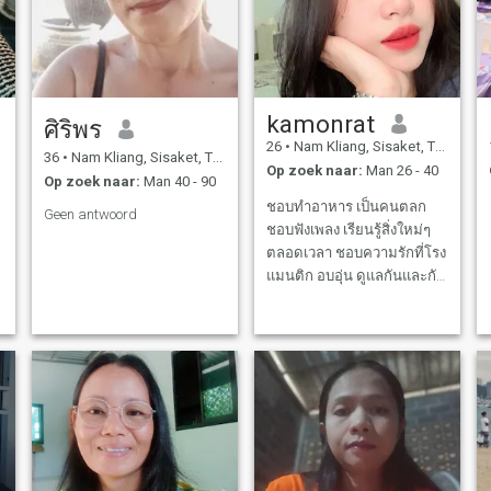
kamonrat
ศิริพร
26
•
Nam Kliang, Sisaket, Thailand
36
•
Nam Kliang, Sisaket, Thailand
Op zoek naar:
Man 26 - 40
Op zoek naar:
Man 40 - 90
ชอบทำอาหาร เป็นคนตลก
Geen antwoord
ชอบฟังเพลง เรียนรู้สิ่งใหม่ๆ
ตลอดเวลา ชอบความรักที่โรง
แมนติก อบอุ่น ดูแลกันและกัน
กินง่าย อยู่ง่ายไม่ชอบความ
วุ่นวาย ไม่ชอบเอาเปรียบรัก
ความซื่อสัตย์ชอบธรรมชาติ
วิวสวยๆ ชอบปิกนิค ความสุข
ของคนที่รักมาก่อนเสมอ