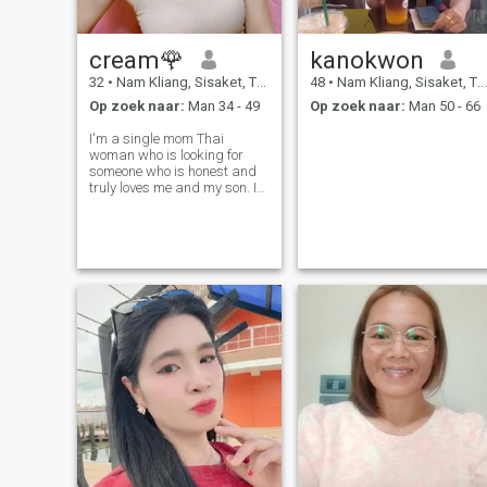
cream🌹
kanokwon
32
•
Nam Kliang, Sisaket, Thailand
48
•
Nam Kliang, Sisaket, Thailand
Op zoek naar:
Man 34 - 49
Op zoek naar:
Man 50 - 66
I'm a single mom Thai
woman who is looking for
someone who is honest and
truly loves me and my son. I
want a long term
relationship. I don't like
smokers. I am a cheerful
person, I like to make people
laugh, I like to cook Thai food.