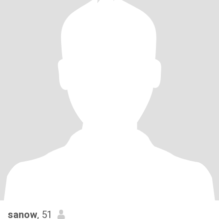
sanow
, 51