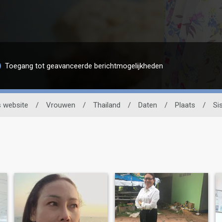
Toegang tot geavanceerde berichtmogelijkheden
 website
/
Vrouwen
/
Thailand
/
Daten
/
Plaats
/
Si