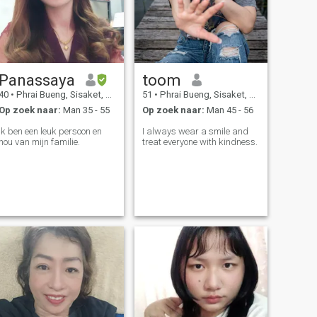
Panassaya
toom
40
•
Phrai Bueng, Sisaket, Thailand
51
•
Phrai Bueng, Sisaket, Thailand
Op zoek naar:
Man 35 - 55
Op zoek naar:
Man 45 - 56
Ik ben een leuk persoon en
I always wear a smile and
hou van mijn familie.
treat everyone with kindness.