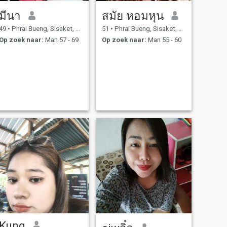
มีนา
สมัย หอมหุน
49
•
Phrai Bueng, Sisaket, Thailand
51
•
Phrai Bueng, Sisaket, Thailand
Op zoek naar:
Man 57 - 69
Op zoek naar:
Man 55 - 60
Kung