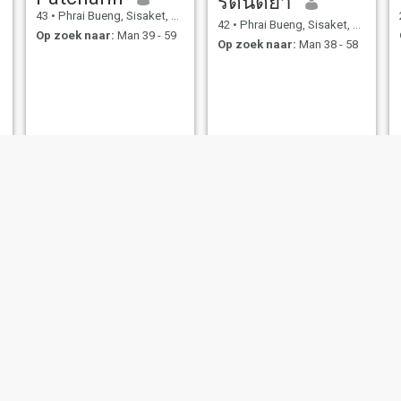
รัตน์ติยา
43
•
Phrai Bueng, Sisaket, Thailand
42
•
Phrai Bueng, Sisaket, Thailand
Op zoek naar:
Man 39 - 59
Op zoek naar:
Man 38 - 58
thim
oop
height
ng, Sisaket, Thailand
42
•
Phrai Bueng, Sisaket, Thailand
23
•
Phrai Bueng, Sisake