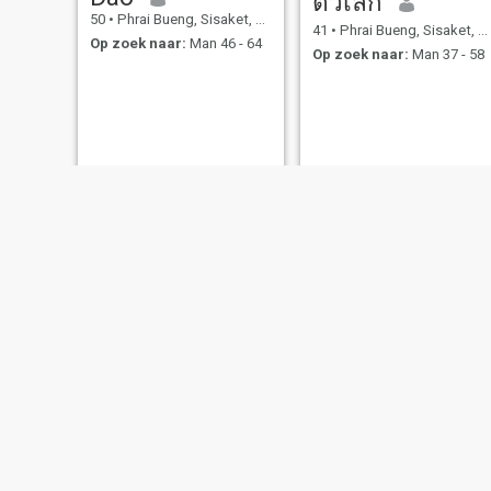
ตัวเล็ก
50
•
Phrai Bueng, Sisaket, Thailand
41
•
Phrai Bueng, Sisaket, Thailand
Op zoek naar:
Man 46 - 64
Op zoek naar:
Man 37 - 58
Thap
51
•
Phrai Bue