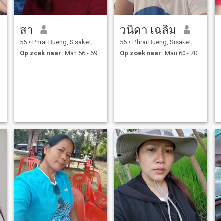
สา
วนิดา เฉลิม
55
•
Phrai Bueng, Sisaket, Thailand
56
•
Phrai Bueng, Sisaket, Thailand
Op zoek naar:
Man 56 - 69
Op zoek naar:
Man 60 - 70