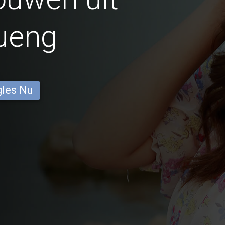
ueng
gles Nu