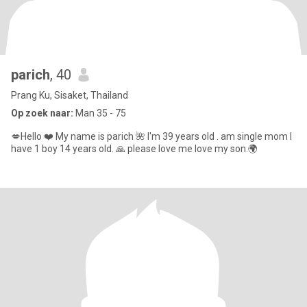
parich
, 40
Prang Ku, Sisaket, Thailand
Op zoek naar:
Man 35 - 75
💋Hello ❤️ My name is parich 🌺 I'm 39 years old . am single mom I
have 1 boy 14 years old. 🙏 please love me love my son.🌍