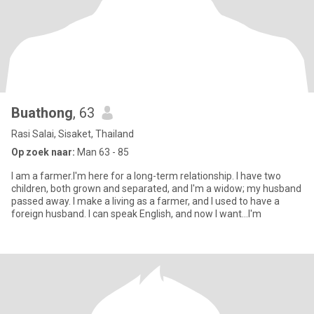
Buathong
, 63
Rasi Salai, Sisaket, Thailand
Op zoek naar:
Man 63 - 85
I am a farmer.I'm here for a long-term relationship. I have two
children, both grown and separated, and I'm a widow; my husband
passed away. I make a living as a farmer, and I used to have a
foreign husband. I can speak English, and now I want...I'm