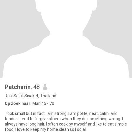
Patcharin
, 48
Rasi Salai, Sisaket, Thailand
Op zoek naar:
Man 45 - 70
I look small but in fact I am strong. I am polite, neat, calm, and
tender. I tend to forgive others when they do something wrong. I
always have long hair. I often cook by myself and like to eat simple
food. I love to keep my home clean so I do all