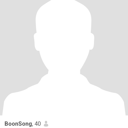
BoonSong
, 40