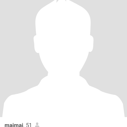
maimai
, 51