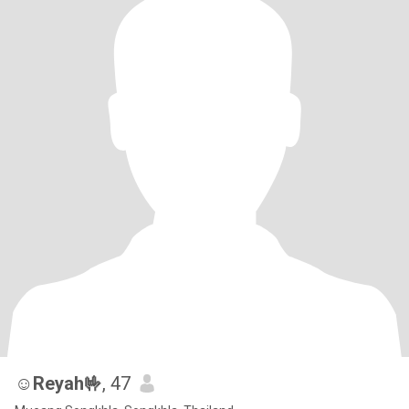
☺️Reyah🤟
, 47