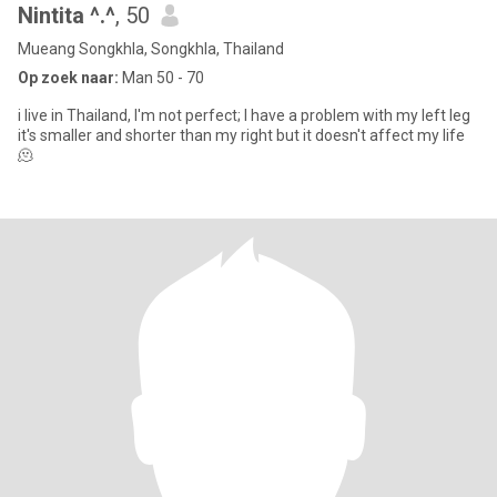
Nintita ^.^
, 50
Mueang Songkhla, Songkhla, Thailand
Op zoek naar:
Man 50 - 70
i live in Thailand, I'm not perfect; I have a problem with my left leg
it's smaller and shorter than my right but it doesn't affect my life
🫠