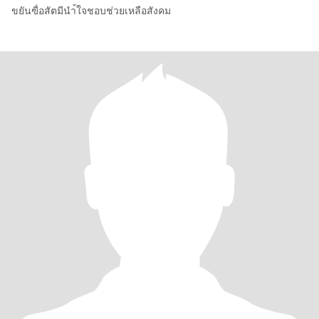
ขยันฃื่อสัตมีนำ้ใจชอบช่วยเหลือสังคม