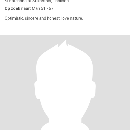
Si Satchanalai, Sukhothai, Thailand
Op zoek naar:
Man 51 - 67
Optimistic, sincere and honest, love nature.