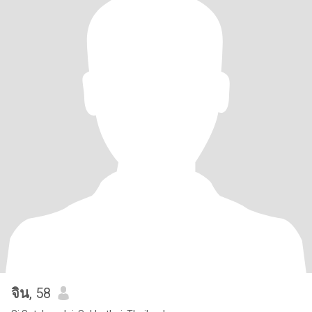
จิน
, 58