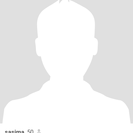
sasima
, 50