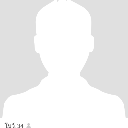
โบว์
, 34