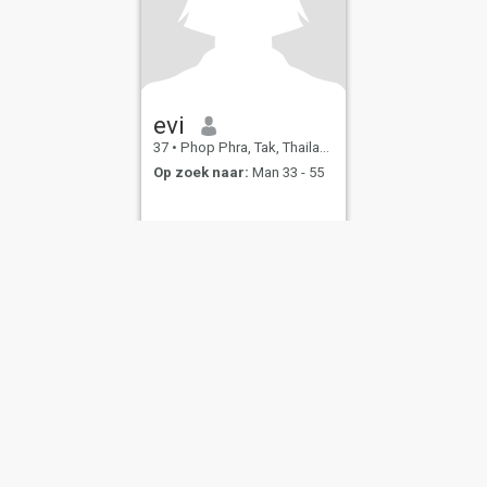
evi
37
•
Phop Phra, Tak, Thailand
Op zoek naar:
Man 33 - 55
bruiksvoorwaarden
Terugbetalingsbeleid
Privacybeleid
Cookiebeleid
Veilig
IL MIL, INC. located at 200 Townsend St., Unit 43, San Francisco CA 94