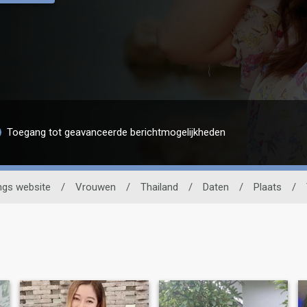
Toegang tot geavanceerde berichtmogelijkheden
ngs website
/
Vrouwen
/
Thailand
/
Daten
/
Plaats
/