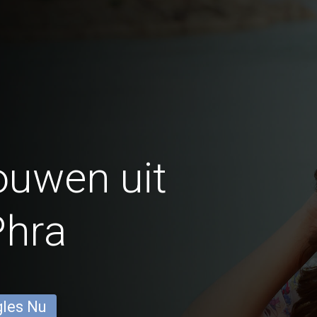
ouwen uit
Phra
gles Nu