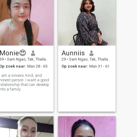
Monie😍
Aunniis
39
•
Sam Ngao, Tak, Thailand
29
•
Sam Ngao, Tak, Thailand
Op zoek naar:
Man 28 - 65
Op zoek naar:
Man 31 - 61
I am a sincere, kind, and
honest person. I want a good
relationship that can develop
into a family.