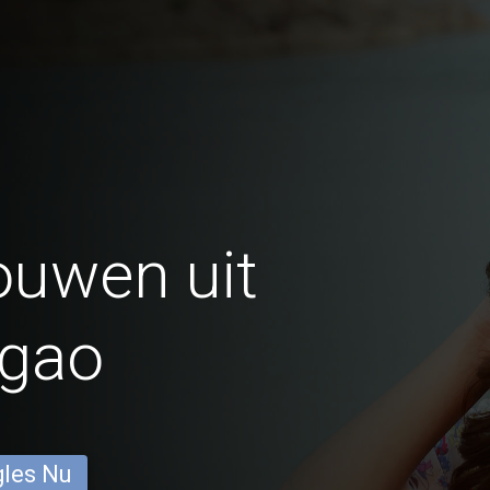
ouwen uit
gao
gles Nu