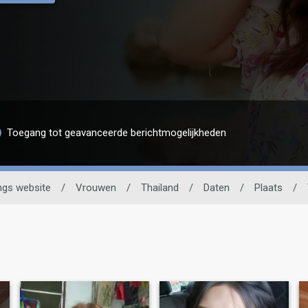
Toegang tot geavanceerde berichtmogelijkheden
ngs website
/
Vrouwen
/
Thailand
/
Daten
/
Plaats
/