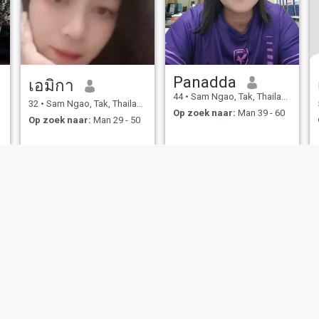
Panadda
เอมิกา
44
•
Sam Ngao, Tak, Thailand
32
•
Sam Ngao, Tak, Thailand
Op zoek naar:
Man 39 - 60
Op zoek naar:
Man 29 - 50
bruiksvoorwaarden
Terugbetalingsbeleid
Privacybeleid
Cookiebeleid
Veilig
IL MIL, INC. located at 200 Townsend St., Unit 43, San Francisco CA 94