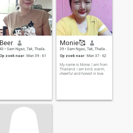
Beer
Monie🥰
43
•
Sam Ngao, Tak, Thailand
39
•
Sam Ngao, Tak, Thailand
Op zoek naar:
Man 39 - 61
Op zoek naar:
Man 37 - 62
My name is Monie, I am from
Thailand. I am kind, warm,
cheerful and honest in love.