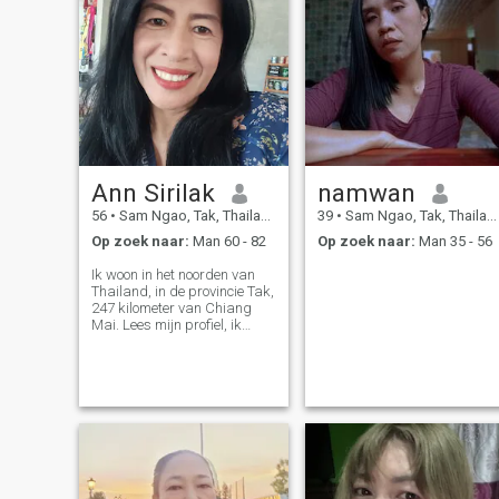
Ann Sirilak
namwan
56
•
Sam Ngao, Tak, Thailand
39
•
Sam Ngao, Tak, Thailand
Op zoek naar:
Man 60 - 82
Op zoek naar:
Man 35 - 56
Ik woon in het noorden van
Thailand, in de provincie Tak,
247 kilometer van Chiang
Mai. Lees mijn profiel, ik
praat niet met Thaise
mannen. Deze app is voor
het rechtstreeks chatten met
buitenlanders. Thai mannen,
alsjeblieft geen contact met
me.