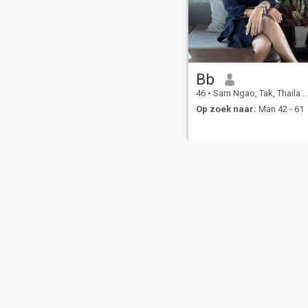
Bb
46
•
Sam Ngao, Tak, Thailand
Op zoek naar:
Man 42 - 61
Over ons
Contact
Succesverhalen
Ge
This website is operated by D