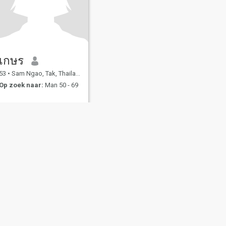
เกษร
53
•
Sam Ngao, Tak, Thailand
Op zoek naar:
Man 50 - 69
 daten
Site map
Gemeenschapsregels
107, USA, reg. number 5529030.