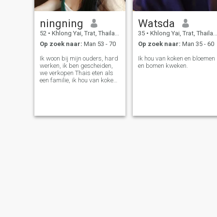
ningning
Watsda
52
•
Khlong Yai, Trat, Thailand
35
•
Khlong Yai, Trat, Thailand
Op zoek naar:
Man 53 - 70
Op zoek naar:
Man 35 - 60
Ik woon bij mijn ouders, hard
Ik hou van koken en bloemen
werken, ik ben gescheiden,
en bomen kweken.
we verkopen Thais eten als
een familie, ik hou van koken.
Glimlach, waar, eerlijk
positief, goed hart,
zorgzaam.