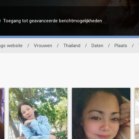
Toegang tot geavanceerde berichtmogelijkheden
ngs website
/
Vrouwen
/
Thailand
/
Daten
/
Plaats
/