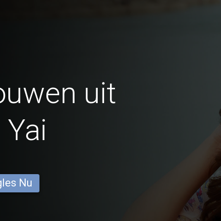
ouwen uit
 Yai
gles Nu