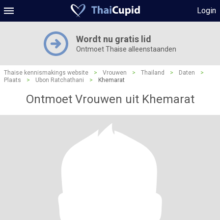
Login
Wordt nu gratis lid
Ontmoet Thaise alleenstaanden
Thaise kennismakings website
>
Vrouwen
>
Thailand
>
Daten
>
Plaats
>
Ubon Ratchathani
>
Khemarat
Ontmoet Vrouwen uit Khemarat