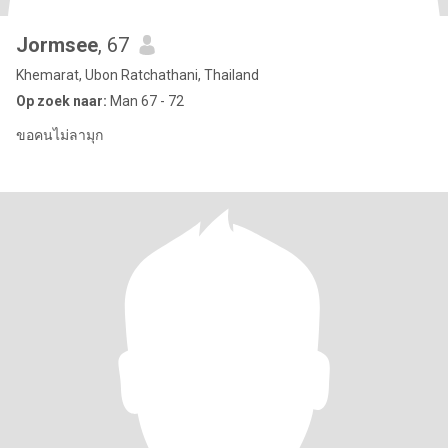
Jormsee
, 67
Khemarat, Ubon Ratchathani, Thailand
Op zoek naar:
Man 67 - 72
ขอคนไม่ลามุก