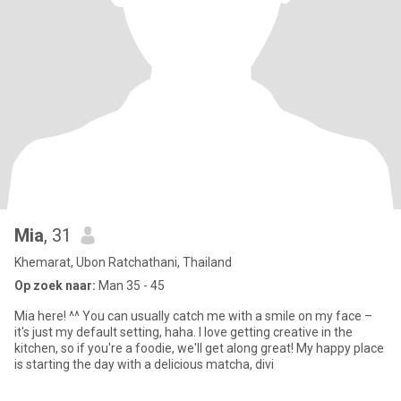
Mia
, 31
Khemarat, Ubon Ratchathani, Thailand
Op zoek naar:
Man 35 - 45
Mia here! ^^ You can usually catch me with a smile on my face –
it's just my default setting, haha. I love getting creative in the
kitchen, so if you're a foodie, we'll get along great! My happy place
is starting the day with a delicious matcha, divi