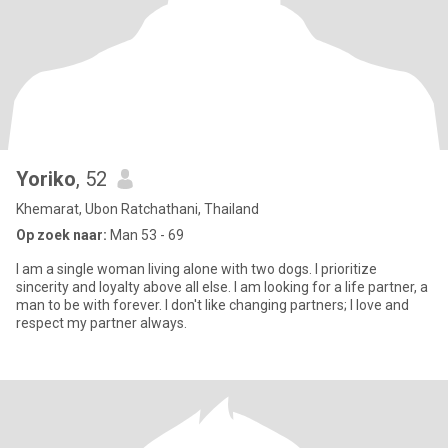
Yoriko
, 52
Khemarat, Ubon Ratchathani, Thailand
Op zoek naar:
Man 53 - 69
I am a single woman living alone with two dogs. I prioritize
sincerity and loyalty above all else. I am looking for a life partner, a
man to be with forever. I don't like changing partners; I love and
respect my partner always.