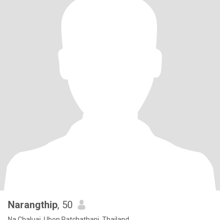
Narangthip
, 50
Na Chaluai, Ubon Ratchathani, Thailand