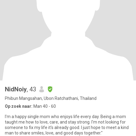
NidNoiy
, 43
Phibun Mangsahan, Ubon Ratchathani, Thailand
Op zoek naar:
Man 40 - 60
I'm a happy single mom who enjoys life every day. Being a mom
taught me how to love, care, and stay strong. I'm not looking for
someone to fix my life it's already good. I just hope to meet a kind
man to share smiles, love, and good days together."