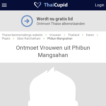
Login
Wordt nu gratis lid
Ontmoet Thaise alleenstaanden
Thaise kennismakings website
>
Vrouwen
>
Thailand
>
Daten
>
Plaats
>
Ubon Ratchathani
>
Phibun Mangsahan
Ontmoet Vrouwen uit Phibun
Mangsahan