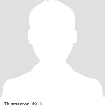
Thipmapron
, 49