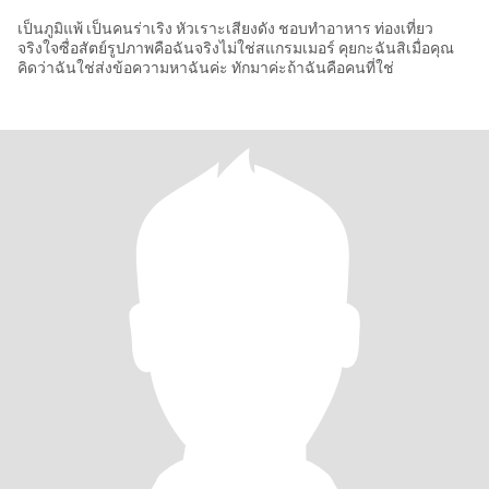
เป็นภูมิแพ้ เป็นคนร่าเริง หัวเราะเสียงดัง ชอบทำอาหาร ท่องเที่ยว
จริงใจซื่อสัตย์รูปภาพคือฉันจริงไม่ใช่สแกรมเมอร์ คุยกะฉันสิเมื่อคุณ
คิดว่าฉันใช่ส่งข้อความหาฉันค่ะ ทักมาค่ะถ้าฉันคือคนที่ใช่