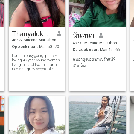
Thanyaluk Prathumchai
นันทนา
48
•
Si Mueang Mai, Ubon Ratchathani, Thailand
49
•
Si Mueang Mai, Ubon Ratchathani, Thailand
Op zoek naar:
Man 50 - 70
Op zoek naar:
Man 45 - 66
I am an easygoing, peace-
ฉันอายุ49อยากพบรักแท้ที่
loving 49 year young woman
living in rural Isaan. I farm
เติมเต็ม
rice and grow vegetables,
and enjoy cooking traditional
e
Thai food. I am looking for a
similar man who loves rural
living and is looking for a
long term relationship,