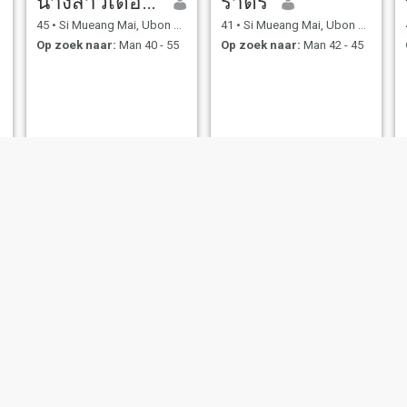
นางสาวเตือนใจ ภูงาม
ราตรี
45
•
Si Mueang Mai, Ubon Ratchathani, Thailand
41
•
Si Mueang Mai, Ubon Ratchathani, Thailand
Op zoek naar:
Man 40 - 55
Op zoek naar:
Man 42 - 45
aoao
จี้
41
•
Si Mueang Mai, Ubon Ratchathani, Thailand
22
•
Si Mueang Mai, Ubon Ratchathani, Thailand