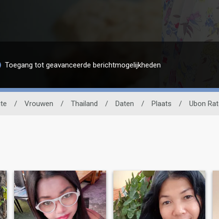
Toegang tot geavanceerde berichtmogelijkheden
te
/
Vrouwen
/
Thailand
/
Daten
/
Plaats
/
Ubon Rat