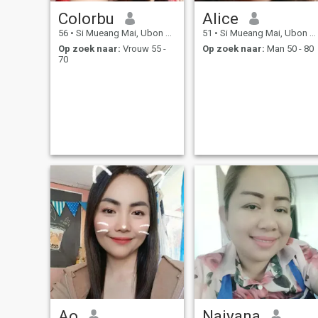
Colorbu
Alice
56
•
Si Mueang Mai, Ubon Ratchathani, Thailand
51
•
Si Mueang Mai, Ubon Ratchathani, Thailand
Op zoek naar:
Vrouw 55 -
Op zoek naar:
Man 50 - 80
70
Ao
Naiyana