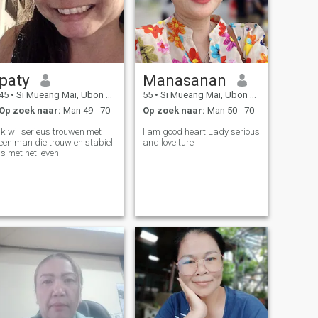
paty
Manasanan
45
•
Si Mueang Mai, Ubon Ratchathani, Thailand
55
•
Si Mueang Mai, Ubon Ratchathani, Thailand
Op zoek naar:
Man 49 - 70
Op zoek naar:
Man 50 - 70
Ik wil serieus trouwen met
I am good heart Lady serious
een man die trouw en stabiel
and love ture
is met het leven.