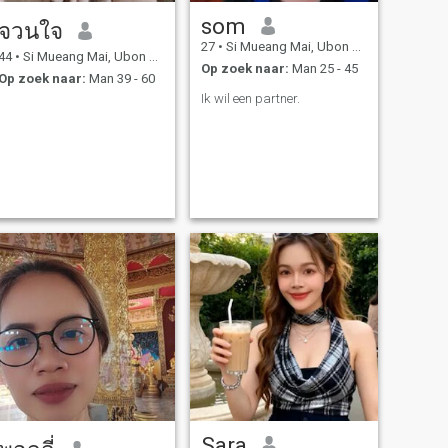
som
จวนใจ
27
•
Si Mueang Mai, Ubon Ratchathani, Thailand
44
•
Si Mueang Mai, Ubon Ratchathani, Thailand
Op zoek naar:
Man 25 - 45
Op zoek naar:
Man 39 - 60
Ik wil een partner.
Sara