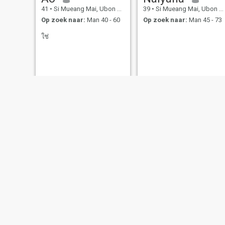
41
•
Si Mueang Mai, Ubon Ratchathani, Thailand
39
•
Si Mueang Mai, Ubon Ratchathani, Thailand
Op zoek naar:
Man 40 - 60
Op zoek naar:
Man 45 - 73
ใช่
bella
BeeBee
34
•
Si Mueang Mai, Ubon Ratchathani, Thailand
23
•
Si Mueang Mai, Ubon Ratchathani, Thailand