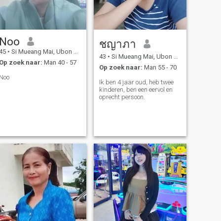
Noo
ชญาภา
45
•
Si Mueang Mai, Ubon Ratchathani, Thailand
43
•
Si Mueang Mai, Ubon Ratchathani, Thailand
Op zoek naar:
Man 40 - 57
Op zoek naar:
Man 55 - 70
Noo
Ik ben 4 jaar oud, heb twee
kinderen, ben een eervol en
oprecht persoon.