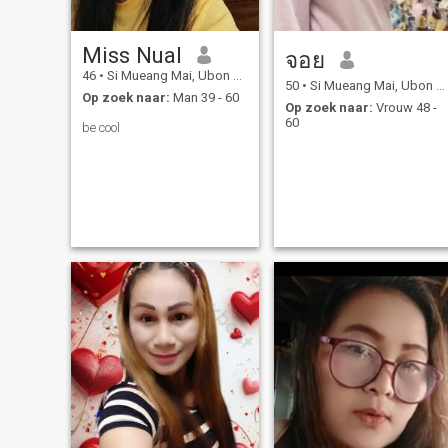
Miss Nual
จอย
46
•
Si Mueang Mai, Ubon Ratchathani, Thailand
50
•
Si Mueang Mai, Ubon Ratchathani, Thailand
Op zoek naar:
Man 39 - 60
Op zoek naar:
Vrouw 48 -
60
be cool