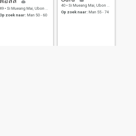
พอลลี่
40
•
Si Mueang Mai, Ubon Ratchathani, Thailand
49
•
Si Mueang Mai, Ubon Ratchathani, Thailand
Op zoek naar:
Man 55 - 74
Op zoek naar:
Man 50 - 60
VOLGENDE
khim
28
•
Si Mueang Mai, Ubon Ratchathani, Thailand