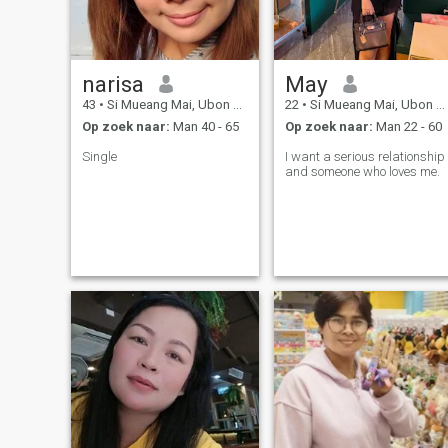
restaurants or street food
because I enjoy eating food.
Ik hou niet van pubfeesten,
maar ik heb liever
restaurants of street food,
narisa
May
omdat ik Ik rook nooit en heb
geen tatoeages. Ik kan
43
•
Si Mueang Mai, Ubon Ratchathani, Thailand
22
•
Si Mueang Mai, Ubon Ratchathani, Thailand
alcohol drinken, maar ik hou
Op zoek naar:
Man 40 - 65
Op zoek naar:
Man 22 - 60
er niet echt van. Ik kan koken,
maar ik ben geen
Single
I want a serious relationship
professional. Ik ben altijd
and someone who loves me.
oprecht en eerlijk met liefde
en hoop het ook te vinden.