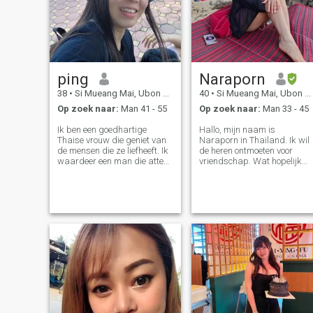
ping
Naraporn
38
•
Si Mueang Mai, Ubon Ratchathani, Thailand
40
•
Si Mueang Mai, Ubon Ratchathani, Thailand
Op zoek naar:
Man 41 - 55
Op zoek naar:
Man 33 - 45
Ik ben een goedhartige
Hallo, mijn naam is
Thaise vrouw die geniet van
Naraporn in Thailand. Ik wil
de mensen die ze liefheeft. Ik
de heren ontmoeten voor
waardeer een man die attent
vriendschap. Wat hopelijk
is, vrijgevig en zijn vrouw
zal leiden tot een langdurige
graag laat lachen. Ik ben
verbintenis. Ik ben een Thais
niet op zoek naar luxe, ik
vrouw die lief, vriendelijk en
waardeer alleen het gevoel
begripvol is. Als je
om verzorgd te worden.
geïnteresseerd bent in het
Laten we elkaar verwennen
leren kennen van mij en het
met liefde, lachen en een
ontwikkelen van een relatie
kleine verrassing. Die een
met een zorgzame Thaise
eenvoudig leven leidt, casual
vrouw. Neem gerust contact
gekleed is en niet opzichtig.
op.
Ik ben een positief denkende
vrouw en kan een beetje
grappig zijn. I don't like pub
parties, but I prefer