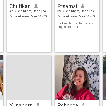
Chutikan
Ptsamai
47
•
Sang Khom, Udon Thani, Thailand
39
•
Sang Khom, Udon Thani, Thailand
Op zoek naar:
Man 60 - 70
Op zoek naar:
Man 40 - 60
not beautiful fat Not good at
English But he is
Yupaporn
Rebecca