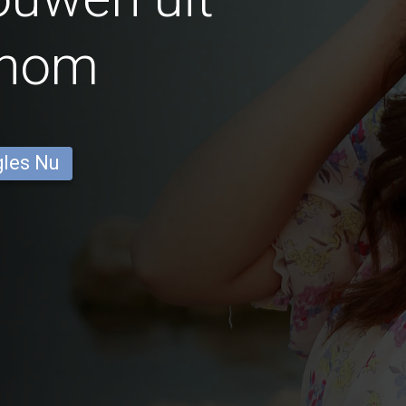
Khom
gles Nu