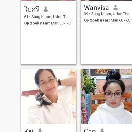
Wanvisa
ใบศรี
39
•
Sang Khom, Udon Thani, Thailand
61
•
Sang Khom, Udon Thani, Thailand
Op zoek naar:
Man 60 - 68
Op zoek naar:
Man 55 - 70
Kai
Cho