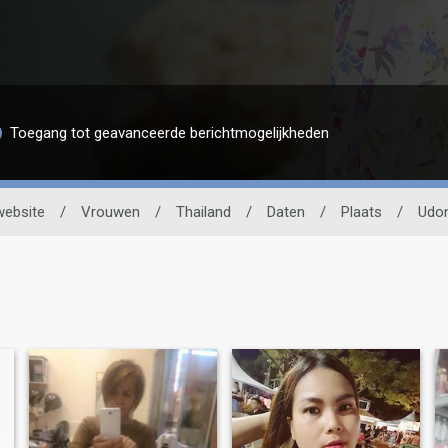
Toegang tot geavanceerde berichtmogelijkheden
website
/
Vrouwen
/
Thailand
/
Daten
/
Plaats
/
Udon