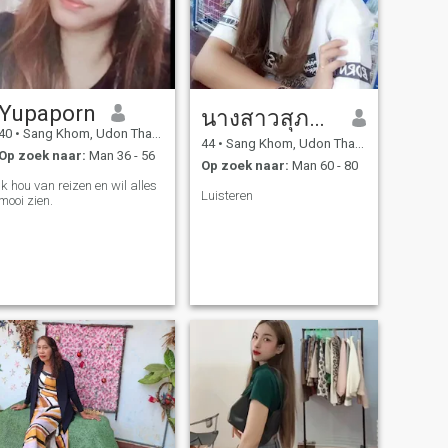
Yupaporn
นางสาวสุภาวดี ยางขัน
40
•
Sang Khom, Udon Thani, Thailand
44
•
Sang Khom, Udon Thani, Thailand
Op zoek naar:
Man 36 - 56
Op zoek naar:
Man 60 - 80
Ik hou van reizen en wil alles
Luisteren
mooi zien.