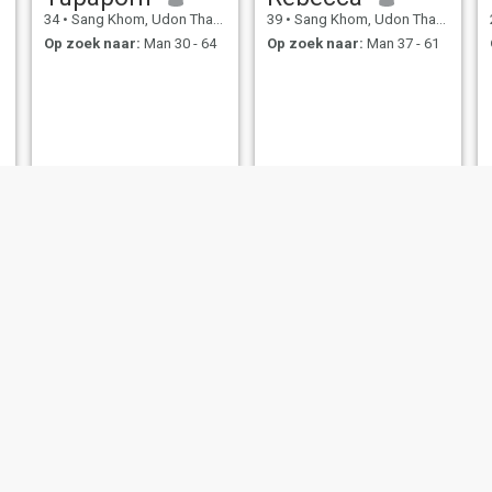
34
•
Sang Khom, Udon Thani, Thailand
39
•
Sang Khom, Udon Thani, Thailand
Op zoek naar:
Man 30 - 64
Op zoek naar:
Man 37 - 61
nim
mayji
43
•
Sang Khom, Udon Thani, Thailand
46
•
Sang Khom, Udon Thani, Thailand