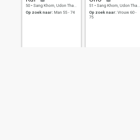
50
•
Sang Khom, Udon Thani, Thailand
51
•
Sang Khom, Udon Thani, Thailand
Op zoek naar:
Man 55 - 74
Op zoek naar:
Vrouw 60 -
75
noy
หวาน
57
•
Sang Khom, Udon Thani, Thailand
41
•
Sang Khom, Udon Thani, Thailand