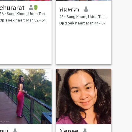
churarat
สมควร
36
•
Sang Khom, Udon Thani, Thailand
45
•
Sang Khom, Udon Thani, Thailand
Op zoek naar:
Man 32 - 54
Op zoek naar:
Man 44 - 67
pui
Nenee