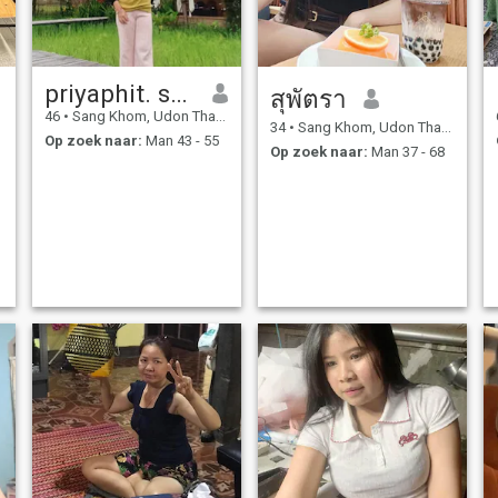
priyaphit. seenoiprom
สุพัตรา
46
•
Sang Khom, Udon Thani, Thailand
34
•
Sang Khom, Udon Thani, Thailand
Op zoek naar:
Man 43 - 55
Op zoek naar:
Man 37 - 68