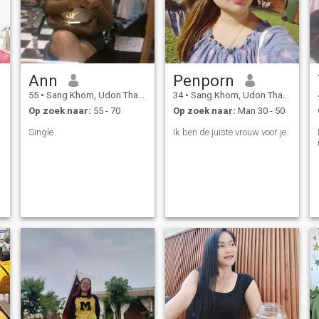
Ann
Penporn
55
•
Sang Khom, Udon Thani, Thailand
34
•
Sang Khom, Udon Thani, Thailand
Op zoek naar:
55 - 70
Op zoek naar:
Man 30 - 50
Single
Ik ben de juiste vrouw voor je.