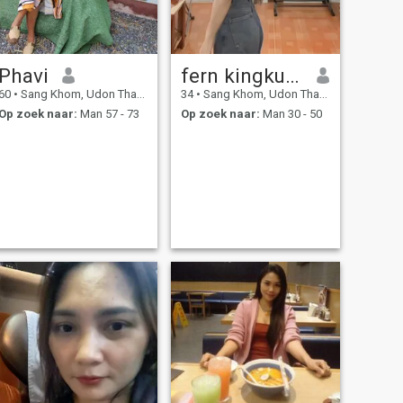
Phavi
fern kingkusuma
60
•
Sang Khom, Udon Thani, Thailand
34
•
Sang Khom, Udon Thani, Thailand
Op zoek naar:
Man 57 - 73
Op zoek naar:
Man 30 - 50