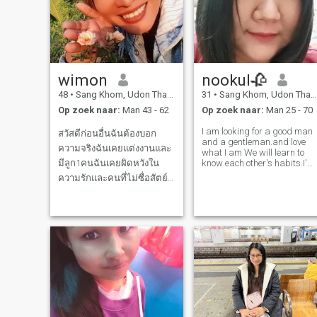
wimon
nookul🥀
48
•
Sang Khom, Udon Thani, Thailand
31
•
Sang Khom, Udon Thani, Thailand
Op zoek naar:
Man 43 - 62
Op zoek naar:
Man 25 - 70
I am looking for a good man
สวัสดีก่อนอื่นฉันต้องบอก
and a gentleman.and love
ความจริงฉันเคยแต่งงานและ
what I am We will learn to
มีลูก1คนฉันเคยผิดหวังใน
know each other's habits.I'm
looking for true love living
ความรักและคนที่ไม่ซื่อสัตย์
together in the end of life I
และฉันไม่ต้องการผิดหวังกับ
hope you're looking for this
too. my language I'm ready
รักครั้งใหม่ของของฉันไม่ได้
to learn If you open your
มาเล่นเกมส์เพื่อที่จะลอกไคร
ฉันขอเจอคนที่เข้าใจพร้อมจะ
ดูแลกันและกันไปไหนไปด้วย
กันมีอะไรให้หันหน้าคุ