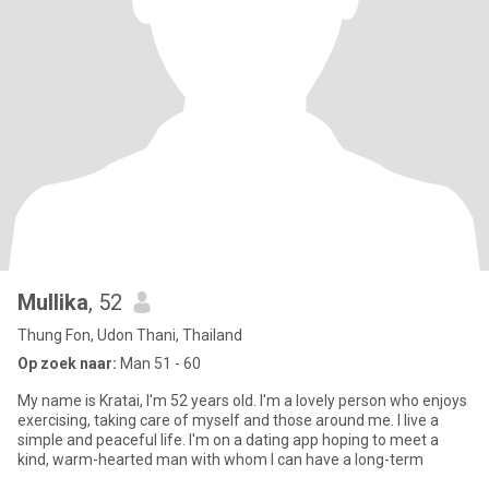
Mullika
, 52
Thung Fon, Udon Thani, Thailand
Op zoek naar:
Man 51 - 60
My name is Kratai, I'm 52 years old. I'm a lovely person who enjoys
exercising, taking care of myself and those around me. I live a
simple and peaceful life. I'm on a dating app hoping to meet a
kind, warm-hearted man with whom I can have a long-term