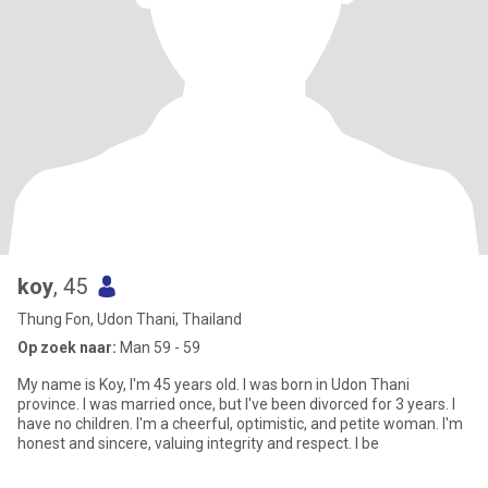
koy
, 45
Thung Fon, Udon Thani, Thailand
Op zoek naar:
Man 59 - 59
My name is Koy, I'm 45 years old. I was born in Udon Thani
province. I was married once, but I've been divorced for 3 years. I
have no children. I'm a cheerful, optimistic, and petite woman. I'm
honest and sincere, valuing integrity and respect. I be