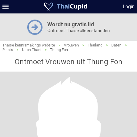
Login
Wordt nu gratis lid
Ontmoet Thaise alleenstaanden
Thaise kennismakings website
>
Vrouwen
>
Thailand
>
Daten
>
Plaats
>
Udon Thani
>
Thung Fon
Ontmoet Vrouwen uit Thung Fon