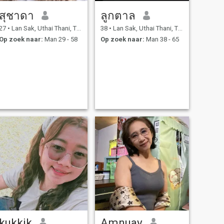
สุชาดา
ลูกตาล
27
•
Lan Sak, Uthai Thani, Thailand
38
•
Lan Sak, Uthai Thani, Thailand
Op zoek naar:
Man 29 - 58
Op zoek naar:
Man 38 - 65
kukkik
Amnuay