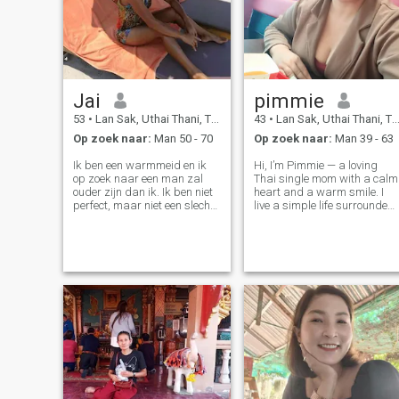
Jai
pimmie
53
•
Lan Sak, Uthai Thani, Thailand
43
•
Lan Sak, Uthai Thani, Thailand
Op zoek naar:
Man 50 - 70
Op zoek naar:
Man 39 - 63
Ik ben een warmmeid en ik
Hi, I’m Pimmie — a loving
op zoek naar een man zal
Thai single mom with a calm
ouder zijn dan ik. Ik ben niet
heart and a warm smile. I
perfect, maar niet een slecht
live a simple life surrounded
uitziend persoon en een goed
by love, family, and
persoonlijk ook, nadat mijn
meaningful moments. I’m not
man zes jaar is overleden,
looking for games — only a
dus ik wil niet alleen blijven.
real connection with someone
Ik wil weer met mijn
emotionally mature,
liefdesleven leven. Het leven
respectful, a
zal perfect zijn als we
afwijzen en beslissingen
nemen. Ik ben de tijd van
familievrouwen om te zorgen
en weer te genieten met mijn
geliefde. Mijn taak is om te
zorgen voor oude mensen in
het privé-huis.