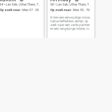
34
•
Lan Sak, Uthai Thani, Thailand
50
•
Lan Sak, Uthai Thani, Thailand
Op zoek naar:
Man 37 - 55
Op zoek naar:
Man 55 - 70
Ik ben een eenvoudige vrouw,
natuurliefhebber, eerlijk, op
zoek naar een vaste partner
en een langdurige relatie, niet
hier om spelletjes te spelen of
een kortstondige lol te
hebben, niet om iemand te
bedriegen.
VOLGENDE
ลําพูน
41
•
Lan Sak, Uthai Thani, Thailand