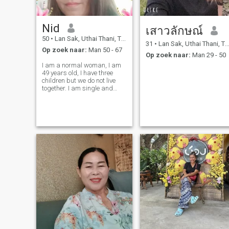
Nid
เสาวลักษณ์
50
•
Lan Sak, Uthai Thani, Thailand
31
•
Lan Sak, Uthai Thani, Thailand
Op zoek naar:
Man 50 - 67
Op zoek naar:
Man 29 - 50
I am a normal woman, I am
49 years old, I have three
children but we do not live
together. I am single and
looking for a long term
relationship, just honest and
sincere with each other.