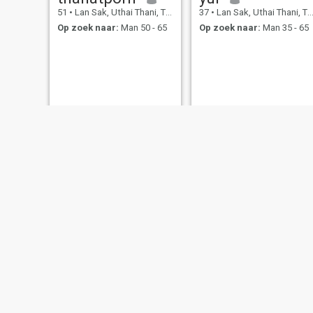
51
•
Lan Sak, Uthai Thani, Thailand
37
•
Lan Sak, Uthai Thani, Thailand
Op zoek naar:
Man 50 - 65
Op zoek naar:
Man 35 - 65
sao
สุภาวดี
51
•
Lan Sak, Uthai Thani, Thailand
49
•
Lan Sak, Uthai Thani, Thailand