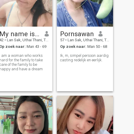
My name is Saengduean
Pornsawan
42
•
Lan Sak, Uthai Thani, Thailand
57
•
Lan Sak, Uthai Thani, Thailand
Op zoek naar:
Man 43 - 69
Op zoek naar:
Man 50 - 68
I am a woman who works
Ik, m, simpel persoon aardig
hard for the family to take
casting redelijk en eerlijk.
care of the family to be
happy and have a dream