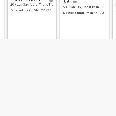
ใจ
20
•
Lan Sak, Uthai Thani, Thailand
50
•
Lan Sak, Uthai Thani, Thailand
Op zoek naar:
Man 22 - 27
Op zoek naar:
Man 45 - 70
Anchlee
whan
38
•
Lan Sak, Uthai Thani, Thailand
33
•
Lan Sak, Uthai Thani, Thailand