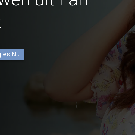
k
gles Nu