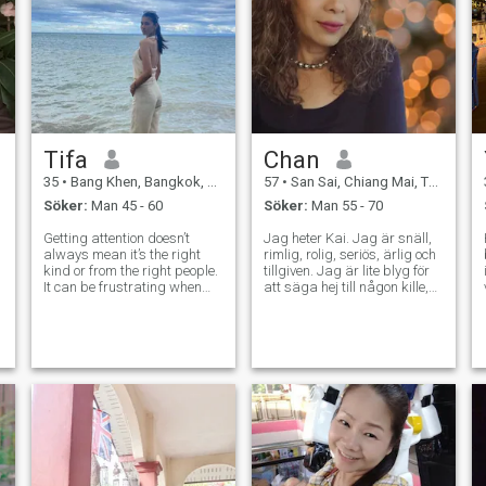
Tifa
Chan
35
•
Bang Khen, Bangkok, Thailand
57
•
San Sai, Chiang Mai, Thailand
Söker:
Man 45 - 60
Söker:
Man 55 - 70
Getting attention doesn’t
Jag heter Kai. Jag är snäll,
always mean it’s the right
rimlig, rolig, seriös, ärlig och
kind or from the right people.
tillgiven. Jag är lite blyg för
It can be frustrating when
att säga hej till någon kille,
you’re looking for something
men om du når ut, kommer
real and meaningful, not just
jag ut ur mitt skal och prata
random interest. Hopefully
med dig. Kommunikation är
the right connection comes
viktigt för ett förhållande,
along when you least expec
med mig, kommer du att
kunna ha en riktig
konversation när jag talar
flytande engelska. Du
kommer att kunna berätta
om ditt liv och jag kommer
att förstå. Jag är en
bergsälskare så vill inte bo