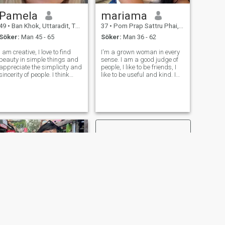
Jag hade varit i många
Pamela
mariama
länder och sett en hel del
olika kultur som är bra och
49
•
Ban Khok, Uttaradit, Thailand
37
•
Pom Prap Sattru Phai, Bangkok, Thailand
trevliga erfarenheter.men var
Söker:
Man 45 - 65
Söker:
Man 36 - 62
är glad är här..i hjärtat av
din miljö är det bra att söka
I am creative, I love to find
I'm a grown woman in every
rättigheter person ta för lång
beauty in simple things and
sense. I am a good judge of
tid nu, nu, tillsammans med
appreciate the simplicity and
people, I like to be friends, I
mig, jag väljer vem jag vill
sincerity of people. I think
like to be useful and kind. I
prata med mig, det finns
that development is constant
have an original outlook on
någon jag kan älska&tänka
learning, so I always
life, and I always try to be full
av
discover something new for
of energy. I value humor and
myself. I am open to new
joie de vivre in people most of
acquaintances and believe
all, I app
that
NÄSTA