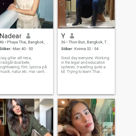
ni inte är 100% singel (skild
är okej, men inga barn) eller
om ni letar Jag hoppas att
jag hittar rätt partner här! ☺️
Ha en fantastisk dag. - Tack
så mycket. - Skål för det! -
Tack. - Tack!
Nadear
Y
46
•
Phaya Thai, Bangkok, Thailand
36
•
Thon Buri, Bangkok, Thailand
Söker:
Man 40 - 50
Söker:
Kvinna 32 - 54
Jag gillar att resa,
Good day everyone. Working
trädgårdsarbete,
in the legal and education
sightseeing, film, lyssna på
spheres, travelling quite a
musik, natur etc. Har varit
lot. Trying to learn Thai
på resande sida i många
language, but progress very
länder så jag har inga
slow so far. I am not really
problem med att anpassa
seeking anything specific
mig till ny miljö som att ha
here, just keeping an open
blandat perspektiv. Jag är
mind. Let's talk meet up and
bara intresserad av ”god
see
människa”, bra från inre.