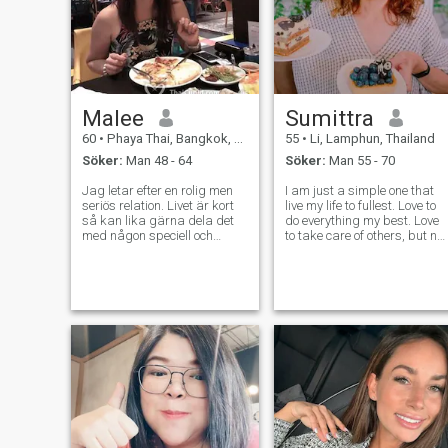
Malee
Sumittra
60
•
Phaya Thai, Bangkok, Thailand
55
•
Li, Lamphun, Thailand
Söker:
Man 48 - 64
Söker:
Man 55 - 70
Jag letar efter en rolig men
I am just a simple one that
seriös relation. Livet är kort
live my life to fullest. Love to
så kan lika gärna dela det
do everything my best. Love
med någon speciell och
to take care of others, but not
förtjänar hur passionerad
a pleaser. Believe in sharing
jag kan vara. Vi kan båda
the kindness forward. Love t
skratta tillsammans, äta
walk in nature, read, cook,
tillsammans för att jag
gardening, movies, music,
lagar god mat. Namnge den
art and craft.
som du skar har den på ditt
dining bord. Eller så kan vi
bara njuta av varandras
sällskap.