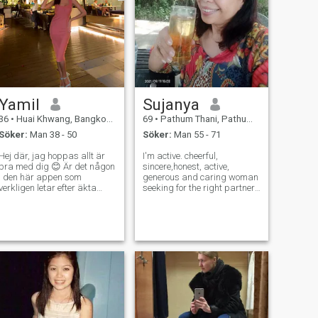
Yamil
Sujanya
36
•
Huai Khwang, Bangkok, Thailand
69
•
Pathum Thani, Pathum Thani, Thailand
Söker:
Man 38 - 50
Söker:
Man 55 - 71
Hej där, jag hoppas allt är
I'm active. cheerful,
bra med dig 😊 Är det någon
sincere,honest, active,
i den här appen som
generous and caring woman
verkligen letar efter äkta
seeking for the right partner.
kärlek? Eller är jag bara på
I look elegant but
fel ställe? Jag heter Mew. -
humble.,young and
Mew? "Jag är 36 år och letar
attractive.appearance.I'm
efter en singel som är
healthy, I have never been
intressant i ett seriöst
sick, and have no health
förhållande, som leder till
problem. I've been working
äktenskap om vi kommer
as
överens. Jag tycker om att
äta hälsosam mat och
motionera. Snälla, slösa inte
bort min tid om du inte är
seriös. Skriv inte till mig om