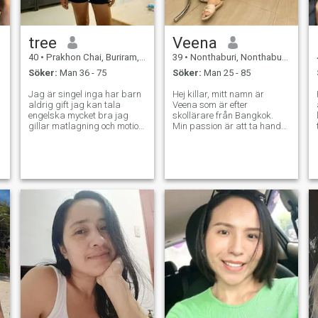
tree
Veena
40
•
Prakhon Chai, Buriram, Thailand
39
•
Nonthaburi, Nonthaburi, Thailand
Söker:
Man 36 - 75
Söker:
Man 25 - 85
Jag är singel inga har barn
Hej killar, mitt namn är
aldrig gift jag kan tala
Veena som är efter
engelska mycket bra jag
skollärare från Bangkok.
gillar matlagning och motion
Min passion är att ta hand
jag gillar naturligt och
om människor runt mig om
stranden jag gillar resor jag
du gillar samma som är
har vän från England men
fantastiska. i älskar att ta
nu vi Finnic jag ser fram
hand om mig själv och
e
emot och lång tid relation
välbefinnande som medan
med ärlighet man jag bryr
jag älskar att springa och
mig inte Jag vet inte vad jag
göra min kropp passar. Jag
vill göra, men jag vet inte vad
älskar också shopping och
jag vill göra.
resor