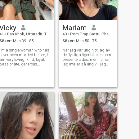
Vicky
Mariam
41
•
Ban Khok, Uttaradit, Thailand
40
•
Pom Prap Sattru Phai, Bangkok, Thailand
Söker:
Man 39 - 85
Söker:
Man 50 - 75
I'm a single woman who has
När jag var ung njöt jag av
never been married before, I
de flyktiga ögonblicken som
am very loving, kind, loyal,
presenterades, men nu när
passionate, generous,
jag inte är så ung vill jag
affectionate, sexual,
bara ha något stabilt och
supportive, sensitive, and
inte något flyktigt, jag tror att
giving woman. I have been a
tiden rinner ut och det är
student of the Bible since I
viktigt att göra det mesta av
was a child. Communication
det, varje dag jag gör det
with God
men nu vill jag göra det med
bra sällskap