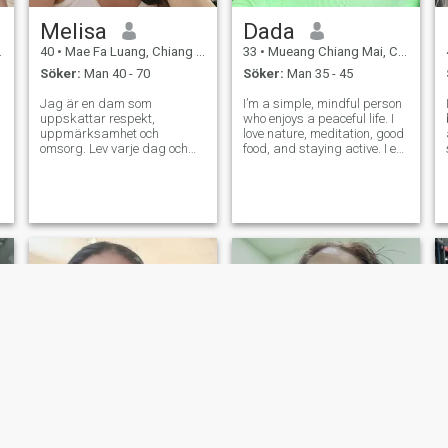
Melisa
Dada
40
•
Mae Fa Luang, Chiang Rai, Thailand
33
•
Mueang Chiang Mai, Chiang Mai, Thailand
Söker:
Man 40 - 70
Söker:
Man 35 - 45
Jag är en dam som
I’m a simple, mindful person
uppskattar respekt,
who enjoys a peaceful life. I
uppmärksamhet och
love nature, meditation, good
omsorg. Lev varje dag och
food, and staying active. I eat
njut. Det är inte fuss, inte
normal food but also
vara likgiltig, inte ta
vegetarian sometimes — just
teatralisk poserar - dessa är
a flexible balance. I teach
drag om mig. Att ignorera är
Thai to foreigners and really
det värsta män kan göra
enjoy the real conne
mot damer. Om jag är för
ung för dig, så är jag ledsen.
Men jag kunde inte födas
tidigare. Verklig sympati
känner inga gränser, såsom
ålder, avstånd eller
nationalitet. Jag är här för
att hitta min man. -Är du
redo?