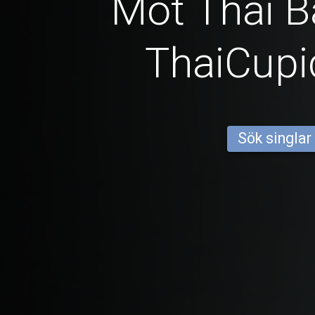
Möt Thai B
ThaiCup
Sök singlar