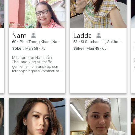
vid stranden.
Nam
Ladda
60
•
Phra Thong Kham, Nakhon Ratchasima, Thailand
53
•
Si Satchanalai, Sukhothai, Thailand
Söker:
Man 58 - 75
Söker:
Man 48 - 65
Mitt namn är Nam från
Thailand. Jag vill träffa
gentlemen för vänskap som
förhoppningsvis kommer att
leda till ett långsiktigt
o
engagemang.