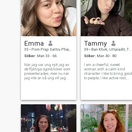
Emma
Tammy
35
•
Pom Prap Sattru Phai, Bangkok, Thailand
39
•
Ban Khok, Uttaradit, Thailand
Söker:
Man 33 - 66
Söker:
Man 40 - 80
När jag var ung njöt jag av
I am a cheerful, sweet
de flyktiga ögonblicken som
woman with a calm kind
presenterades, men nu när
character. I like to bring good
jag inte är så ung vill jag
to people, I like active rest,
bara ha något stabilt och
have a great time
inte något övergående, jag
somewhere in an unfamiliar
tror att tiden rinner ut och det
place with good company. I
är viktigt att göra det mesta
am not a girl - I am a mature
av det, varje dag gör jag det
woman. I do not want to
men nu vill jag göra det med
waste my time -
gott sällskap