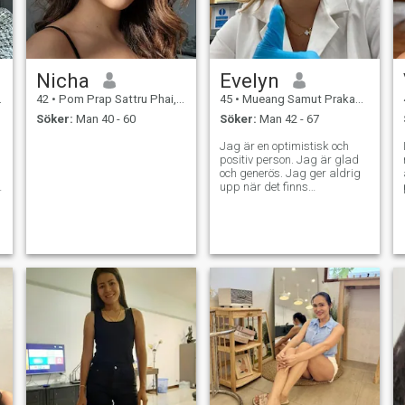
Nicha
Evelyn
42
•
Pom Prap Sattru Phai, Bangkok, Thailand
45
•
Mueang Samut Prakan, Samut Prakan, Thailand
Söker:
Man 40 - 60
Söker:
Man 42 - 67
Jag är en optimistisk och
positiv person. Jag är glad
och generös. Jag ger aldrig
upp när det finns
svårigheter. I livet är jag
försiktig och omtänksam.
Jag vet hur jag ska bry mig
om hur andra känner. Jag är
så glad att vara här och jag
hoppas verkligen att träffa
den speciella någon.