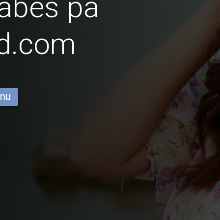
abes på
id.com
 nu