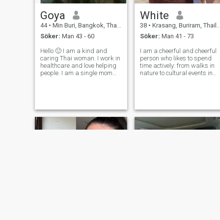
Goya
White
44
•
Min Buri, Bangkok, Thailand
38
•
Krasang, Buriram, Thailand
Söker:
Man 43 - 60
Söker:
Man 41 - 73
Hello 🙂 I am a kind and
I am a cheerful and cheerful
caring Thai woman. I work in
person who likes to spend
healthcare and love helping
time actively: from walks in
people. I am a single mom
nature to cultural events in
and family is very important
the city. My heart belongs to
to me. I enjoy simple life,
art and creativity and I am
nature, good coffee, and
always looking for new ways
learning English. I am
to express my creativity. I
honest, sincere, and looking
appreciate deep communi
for