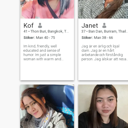
Kof
Janet
41
•
Thon Buri, Bangkok, Thailand
37
•
Ban Dan, Buriram, Thailand
Söker:
Man 40 - 75
Söker:
Man 38 - 66
Im kind, friendly, well
Jag är en ärlig och lojal
educated and sense of
dam. Jag är en hårt
humor. Im just a simple
arbetande och förståndig
woman with warm and
person. Jag älskar att resa
sweet heart. I like cooking
vart som helst jag kan vara
especially Thai food, if you
lycklig, speciellt med en man
are my man I can cook for
som jag skulle älska att
you to try it 🥰 I love traveling
vara med. Jag är bara en
especially to the new places
enkel och snäll dam. Jag ser
to expl
alltid till att ha ett hälsosamt
sinne och en hälsosam
livsstil, jag går till gymmet
så ofta jag kan och håller
rätt balans, Jag blir ditt
beroende, din drog om du
låter mig. Om du är snäll
mot mig är jag helt din. Du
är min mest populära man
och jag är ditt största fan.
Jag vill skapa en fin och