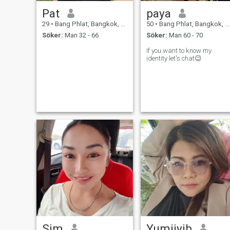
Pat
paya
29
•
Bang Phlat, Bangkok, Thailand
50
•
Bang Phlat, Bangkok, Thailand
Söker:
Man 32 - 66
Söker:
Man 60 - 70
If you want to know my
identity let's chat😉
Sim
Yumijyjb