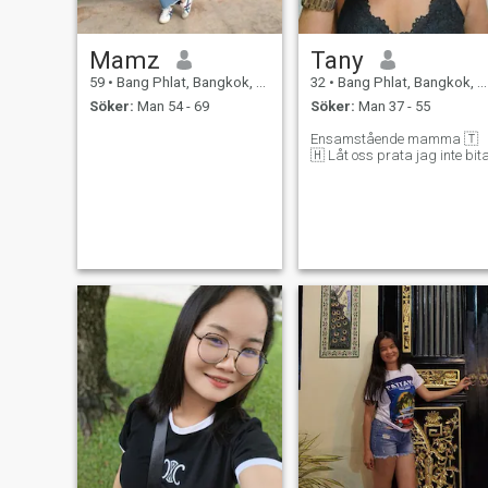
Mamz
Tany
59
•
Bang Phlat, Bangkok, Thailand
32
•
Bang Phlat, Bangkok, Thailand
Söker:
Man 54 - 69
Söker:
Man 37 - 55
Ensamstående mamma 🇹
🇭 Låt oss prata jag inte bit