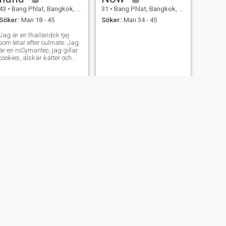
43
•
Bang Phlat, Bangkok, Thailand
31
•
Bang Phlat, Bangkok, Thailand
Söker:
Man 18 - 45
Söker:
Man 34 - 45
Jag är en thailändsk tjej
som letar efter oulmate. Jag
är en roSymantec, jag gillar
cookies, älskar katter och
senare.
NÄSTA
Pornchanok
60
•
Bang Phlat, Bangkok, Thailand