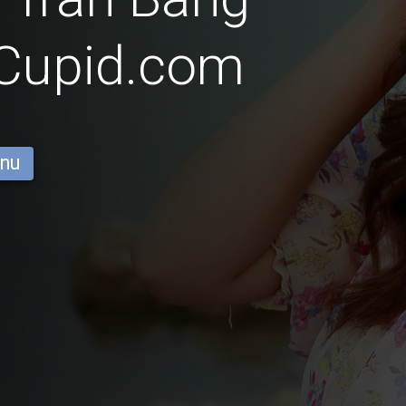
iCupid.com
 nu