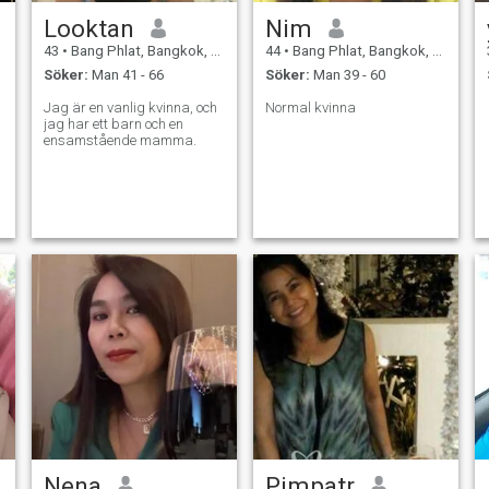
Looktan
Nim
43
•
Bang Phlat, Bangkok, Thailand
44
•
Bang Phlat, Bangkok, Thailand
Söker:
Man 41 - 66
Söker:
Man 39 - 60
Jag är en vanlig kvinna, och
Normal kvinna
jag har ett barn och en
ensamstående mamma.
Nena
Pimpatr