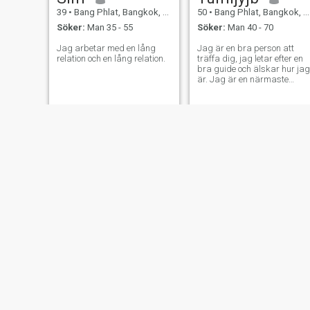
39
•
Bang Phlat, Bangkok, Thailand
50
•
Bang Phlat, Bangkok, Thailand
Söker:
Man 35 - 55
Söker:
Man 40 - 70
Jag arbetar med en lång
Jag är en bra person att
relation och en lång relation.
träffa dig, jag letar efter en
bra guide och älskar hur jag
är. Jag är en närmaste
person, så att de som jag
söker efter en guide som är
whos med mig
Gale
Regina
25
•
Bang Phlat, Bangkok, Thailand
35
•
Bang Phlat, Bangkok, Thailand