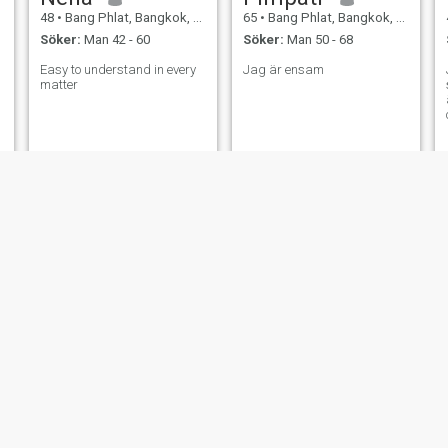
48
•
Bang Phlat, Bangkok, Thailand
65
•
Bang Phlat, Bangkok, Thailand
Söker:
Man 42 - 60
Söker:
Man 50 - 68
Easy to understand in every
Jag är ensam
matter
Parweena
nual
44
•
Bang Phlat, Bangkok, Thailand
42
•
Bang Phlat, Bangkok, Thailand