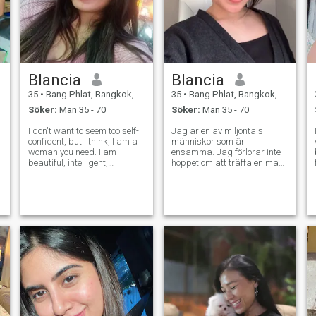
Blancia
Blancia
35
•
Bang Phlat, Bangkok, Thailand
35
•
Bang Phlat, Bangkok, Thailand
Söker:
Man 35 - 70
Söker:
Man 35 - 70
I don't want to seem too self-
Jag är en av miljontals
confident, but I think, I am a
människor som är
woman you need. I am
ensamma. Jag förlorar inte
r
beautiful, intelligent,
hoppet om att träffa en man
educated, sporty, open-
som jag kan ta under hans
minded and have a good
arm och känna skydd. Att
sense of humor. I have a
kunna skydda sig i en
gentle character and a kind
människa är det viktigaste
heart. I am looking for a man,
för mig. Och för en man själv
husband, futur
kommer jag att bli en pålitlig
e
baksida. Jag står på
fötterna med stor tillförsikt.
Jag har ett kreativt
fascinerande arbete som
utvecklas och ger en känsla
av förverkligande. Om du,
liksom jag inte bara behöver
kontakt och närhet med