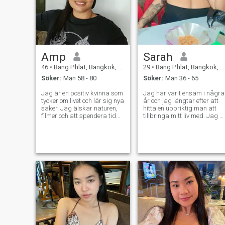
Amp
Sarah
46
•
Bang Phlat, Bangkok, Thailand
29
•
Bang Phlat, Bangkok, Thailand
Söker:
Man 58 - 80
Söker:
Man 36 - 65
Jag är en positiv kvinna som
Jag har varit ensam i några
tycker om livet och lär sig nya
år och jag längtar efter att
saker. Jag älskar naturen,
hitta en uppriktig man att
filmer och att spendera tid
tillbringa mitt liv med. Jag ä
med människor jag bryr mig
intelligent, omtänksam, mild
om. Jag letar efter en seriös
och omtänksam karaktär.
partner som vill bygga en
Jag är omtänksam och
riktig framtid tillsammans.
omtänksam med ett vänligt
Jag vill inte ha en kort
hjärta. Om du kommer nära
semester butik. Jag
mig, kommer du att se mitt
respekterar mig själv och
leende varje dag. Jag vill int
jag Jag respekterar min
leka, jag vill slå mig ner så
partner.
fort som möjligt. Hoppas du
hjälper mig att avsluta mitt
liv.