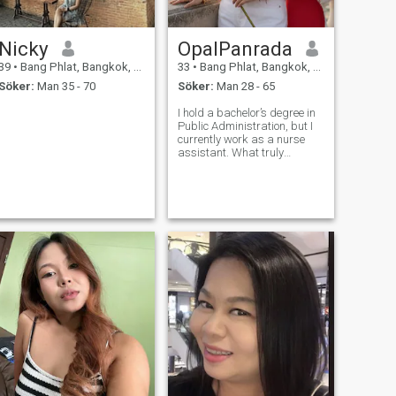
Nicky
OpalPanrada
39
•
Bang Phlat, Bangkok, Thailand
33
•
Bang Phlat, Bangkok, Thailand
Söker:
Man 35 - 70
Söker:
Man 28 - 65
I hold a bachelor’s degree in
Public Administration, but I
currently work as a nurse
assistant. What truly
matters to me is
understanding—being able
to support others with
empathy, clarity, and care.