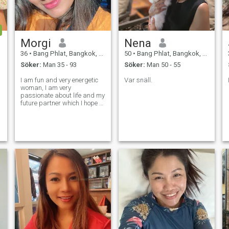
själsfrars och hemcomfort,
och i förhållandet regerar
ömsesidig förståelse och
noggrann attityd, ta sedan
ett steg mot mig och skriv om
Morgi
Nena
din önskan.
36
•
Bang Phlat, Bangkok, Thailand
50
•
Bang Phlat, Bangkok, Thailand
Söker:
Man 35 - 93
Söker:
Man 50 - 55
I am fun and very energetic
Var snäll.
woman, I am very
passionate about life and my
future partner which I hope to
find here. I am easy-going
and love to wake up early to
have time to cook a delicious
breakfast for my beloved
people. My friends say that I
love