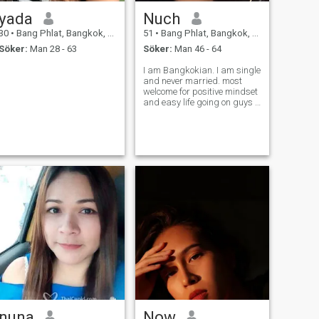
yada
Nuch
30
•
Bang Phlat, Bangkok, Thailand
51
•
Bang Phlat, Bangkok, Thailand
Söker:
Man 28 - 63
Söker:
Man 46 - 64
I am Bangkokian. I am single
and never married. most
welcome for positive mindset
and easy life going on guys .
i believe in destiny , its not
easy for the world throw us to
know each other.
nuna
Now