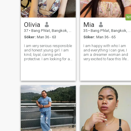
NY
Olivia
Mia
37
•
Bang Phlat, Bangkok, Thailand
35
•
Bang Phlat, Bangkok, Thailand
Söker:
Man 36 - 63
Söker:
Man 36 - 65
I am very serious responsible
I am happy with who I am
and honest young girl. I am
and everything I can give, I
kind, loyal, caring and
am a dreamer woman and
protective. I am looking for a
very excited to face this life
man, love, passion and I
with all its good and bad
hope to find serious man...
things, I am here facing new
horizons with many dreams
and leaving behind all my
fears in search of be a great
woman