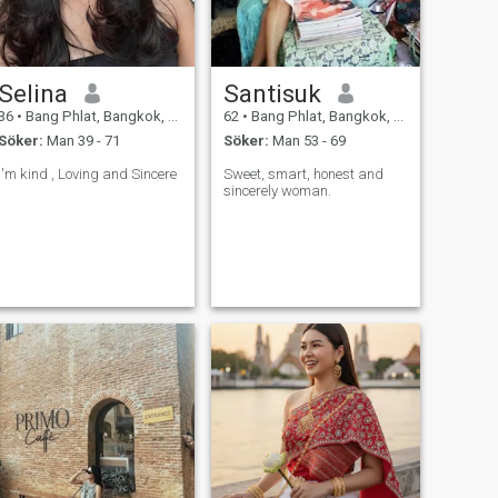
Selina
Santisuk
36
•
Bang Phlat, Bangkok, Thailand
62
•
Bang Phlat, Bangkok, Thailand
Söker:
Man 39 - 71
Söker:
Man 53 - 69
I'm kind , Loving and Sincere
Sweet, smart, honest and
sincerely woman.