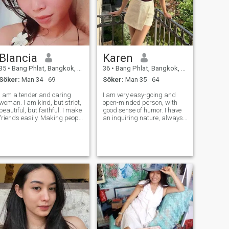
Blancia
Karen
35
•
Bang Phlat, Bangkok, Thailand
36
•
Bang Phlat, Bangkok, Thailand
Söker:
Man 34 - 69
Söker:
Man 35 - 64
I am a tender and caring
I am very easy-going and
woman. I am kind, but strict,
open-minded person, with
beautiful, but faithful. I make
good sense of humor. I have
friends easily. Making people
an inquiring nature, always
beautiful and happy is what
open for new knowledge. Also
I do with great pleasure. I
I am very active and
believe that life is a gift. We
communicative. I am
should I have strong values
passionate if to speak about
in life and want
love, and I am able to give a
lot to my man.