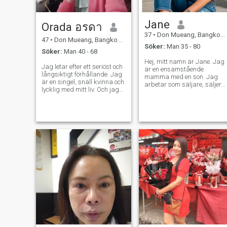
tvungen att bo i min mans
ställe.
Jane
Orada อรดา
37
•
Don Mueang, Bangkok, Thailand
47
•
Don Mueang, Bangkok, Thailand
Söker:
Man 35 - 80
Söker:
Man 40 - 68
Hej, mitt namn är Jane. Jag
Jag letar efter ett seriöst och
är en ensamstående
långsiktigt förhållande. Jag
mamma med en son. Jag
är en singel, snäll kvinna och
arbetar som säljare, säljer
lycklig med mitt liv. Och jag
kläder och parfymer på
vill dela denna glädje med
Chatuchak Weekend Market
män som letar efter
i Bangkok. Jag har bara
relationer som jag är. En
gått med i det här samhället
snäll man som verkar varm
för att lära känna er alla.
och redo att ge mig lycka.
Jag hoppas jag kan. Jag
Om du letar efter ett
hade möjlighet att lära
förhållande som jag,
känna en av er.
vänligen kontakta mig. Hej
och vi ska lära känna
varandra.