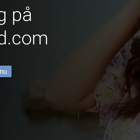
g på
id.com
 nu