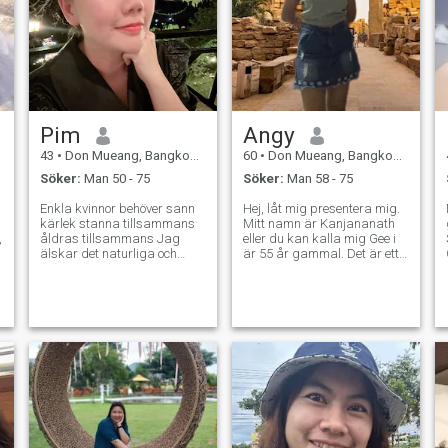
Pim
Angy
43
•
Don Mueang, Bangkok, Thailand
60
•
Don Mueang, Bangkok, Thailand
Söker:
Man 50 - 75
Söker:
Man 58 - 75
Enkla kvinnor behöver sann
Hej, låt mig presentera mig.
kärlek stanna tillsammans
Mitt namn är Kanjananath
,
åldras tillsammans Jag
eller du kan kalla mig Gee i
älskar det naturliga och
är 55 år gammal. Det är ett
enkla livet Jag bryr mig inte
stort nöje att träffa dig. i har
om du är fattig eller rik och
varit gifta förut och jag har
stilig eller inte Jag vill bara
en son i letar efter någon som
ha någon bredvid mig och
kan acceptera mig som den
förstå varandra. Jag är en
jag är. Jag skulle också vilja
bra kvinna och mycket ärlig
ha någon som kan vara med
och uppriktig. Jag är en lugn
mig och mina barn för alltid
kvinna jag älskar fridfull i
på mitt liv, respektera
livet
varandra och aldrig ha
något emot att jag har barn
innan. som är goda hjärtan,
snälla, herrar och älskar den