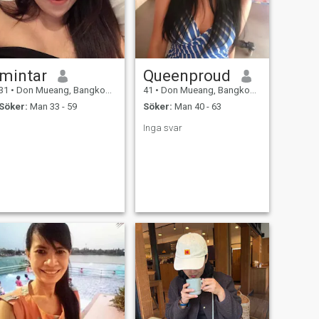
och gå tillsammans resten
av mitt liv. Tack för att du
kom in och läste 🙏😊
mintar
Queenproud
31
•
Don Mueang, Bangkok, Thailand
41
•
Don Mueang, Bangkok, Thailand
Söker:
Man 33 - 59
Söker:
Man 40 - 63
Inga svar