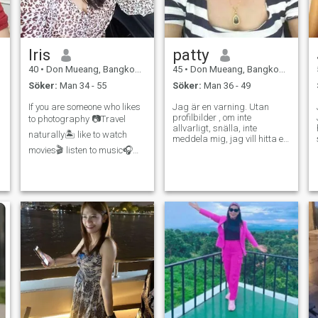
när jag är glad och när jag
,
är klar. sinnet lugnt och
slappna av.
Iris
patty
40
•
Don Mueang, Bangkok, Thailand
45
•
Don Mueang, Bangkok, Thailand
Söker:
Man 34 - 55
Söker:
Man 36 - 49
If you are someone who likes
Jag är en varning. Utan
profilbilder , om inte
to photography 📷Travel
allvarligt, snälla, inte
naturally🏝️ like to watch
meddela mig, jag vill hitta en
man varför kan ta hand om
movies🎬 listen to music🎧
mig för resten av mitt liv.
love to exercise🎾and most
importantly, I like watching
American football 🥅... We
can exchange ideas and
talk. I don't look fierce👩‍❤️‍👨🌍
🌠