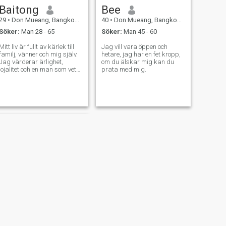
Baitong
Bee
29
•
Don Mueang, Bangkok, Thailand
40
•
Don Mueang, Bangkok, Thailand
Söker:
Man 28 - 65
Söker:
Man 45 - 60
Mitt liv är fullt av kärlek till
Jag vill vara öppen och
familj, vänner och mig själv.
hetare, jag har en fet kropp,
Jag värderar ärlighet,
om du älskar mig kan du
lojalitet och en man som vet
prata med mig.
hur man tar hand om sin
kvinna. Jag är redo att
bygga ett meningsfullt
förhållande med någon som
är seriös och uppriktig.
NÄSTA
Wawa