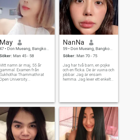
May
NanNa
47
•
Don Mueang, Bangkok, Thailand
59
•
Don Mueang, Bangkok, Thailand
Söker:
Man 45 - 58
Söker:
Man 70 - 75
Mitt namn är maj, 55 år
Jag har två barn, en pojke
gammal. Examen från
och en flicka. De är vuxna och
Sukhothai Thammathirat
jobbar. Jag är ensam
Open University.
hemma. Jag lever ett enkelt
Kandidatexamen. Jag är
liv. Jag jobbar och kommer
ensamstående mamma.
hem.
Jag har 1 dotter. För
närvarande arbetar i ett
privat företag i Bangkok som
sekreterare. Kom in i appen.
Det är länge sedan. Men jag
har ännu inte träffat en bra
och uppriktig man. Jag vill
inte träffa dåliga människor
och dåliga vanor. Jag vill
bara ta hand om varandra