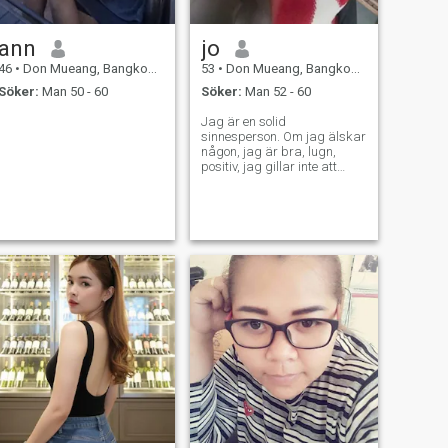
ann
jo
46
•
Don Mueang, Bangkok, Thailand
53
•
Don Mueang, Bangkok, Thailand
Söker:
Man 50 - 60
Söker:
Man 52 - 60
Jag är en solid
sinnesperson. Om jag älskar
någon, jag är bra, lugn,
positiv, jag gillar inte att
dejta någon för fördelar, jag
är roade, jag tycker om att
prata, jag gillar naturen, jag
gillar att laga mat, arbete,
motion, jag dricker inte
alkohol av alla slag, gå inte
ut på natten, röker inte, får
inte kropp, inte röra med alla
typer av droger, jag har
verkligen kärlek. det är bara
den som älskar mig och
älskar mig för evigt.