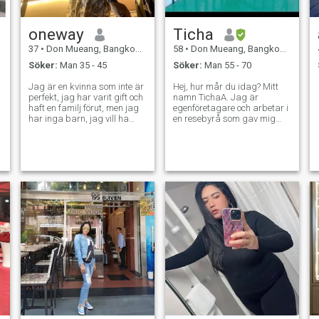
oneway
Ticha
37
•
Don Mueang, Bangkok, Thailand
58
•
Don Mueang, Bangkok, Thailand
Söker:
Man 35 - 45
Söker:
Man 55 - 70
Jag är en kvinna som inte är
Hej, hur mår du idag? Mitt
perfekt, jag har varit gift och
namn TichaA. Jag är
haft en familj förut, men jag
egenföretagare och arbetar i
har inga barn, jag vill ha
en resebyrå som gav mig
stabilitet i kärlek och ära i
goda erfarenheter och en
relationer. Jag har ett gott
önskan att lära mig om olika
hjärta, stark, flitig, älskar
kulturer och människor . Jag
renlinjer, älskar barn, Jag
är en aktiv kvinna är indly,
älskar djur, ser på världen
romansk, kraftfull och glad.
positivt, gillar att ta bilder.
Om detta låter bra för dig
Plantera träd och trädgård
meddelande mig jag väntar
jag gillar att dekorera olika
på att få veta mer om dig ...
rum i huset. Jag gillar
verkligen att laga mat. och
har en glad humor jag inte
visar. Jag är inte en
pengainriktad kvinna. Ära
mig.