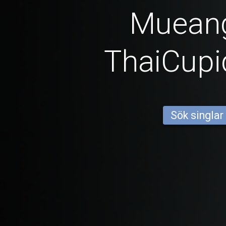
Muean
ThaiCup
Sök singlar