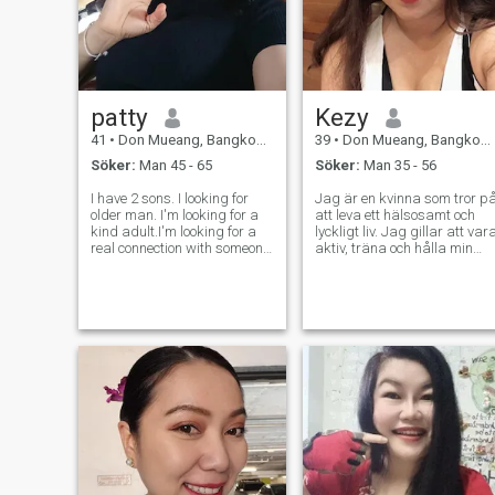
patty
Kezy
41
•
Don Mueang, Bangkok, Thailand
39
•
Don Mueang, Bangkok, Thailand
Söker:
Man 45 - 65
Söker:
Man 35 - 56
I have 2 sons. I looking for
Jag är en kvinna som tror p
older man. I'm looking for a
att leva ett hälsosamt och
kind adult.I'm looking for a
lyckligt liv. Jag gillar att var
real connection with someone
aktiv, träna och hålla min
. Who is kind ,supportive,and
kropp och sinne stark. Folk
knows what they want I
säger att mitt leende och
value,honesty and am
skratt är mina bästa
interested in building
punkter, och jag tycker om
somethi
att dela god energi med
andra. Mitt hjärta är öppet
för en man som är snäll,
verklig och redo att bygga
något sant tillsammans.
Jag tror på långsiktig
kärlek, respekt och växande
sida vid sida. Jag är också
glad att lära av olika
kulturer och dela med mig a