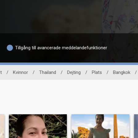
Tillgång till avancerade meddelandefunktioner
t
/
Kvinnor
/
Thailand
/
Dejting
/
Plats
/
Bangkok
/