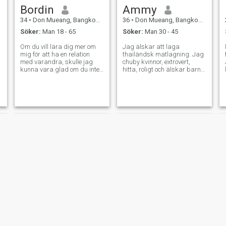
Bordin
Ammy
34
•
Don Mueang, Bangkok, Thailand
36
•
Don Mueang, Bangkok, Thailand
Söker:
Man 18 - 65
Söker:
Man 30 - 45
Om du vill lära dig mer om
Jag älskar att laga
mig för att ha en relation
thailändsk matlagning. Jag
med varandra, skulle jag
chuby kvinnor, extrovert,
kunna vara glad om du inte
hitta, roligt och älskar barn,
menar allvar med kärlek
inga barn jag har en
eller bara är att bara
kandidatexamen i
kontrollera behandling. Min
statsvetenskap, kan tala
tidigare tid.
engelska och lite norsk,
älskar att lyssna på
soulmusik, älskar rött vin och
taquila. Jag är en stor man,
och jag är en stor man, och
jag är en stor man, och jag
är en bra man, och jag är en
bra man, och jag är en bra
man.
Pang
chompoo