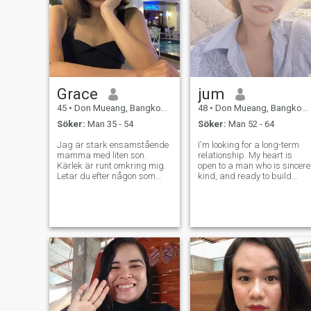
Grace
jum
45
•
Don Mueang, Bangkok, Thailand
48
•
Don Mueang, Bangkok, Thailand
Söker:
Man 35 - 54
Söker:
Man 52 - 64
Jag är stark ensamstående
I'm looking for a long-term
mamma med liten son.
relationship. My heart is
Kärlek är runt omkring mig.
open to a man who is sincere
Letar du efter någon som
kind, and ready to build
kan vara tillsammans i
something meaningful
framtiden. Snälla spela inte
together. I value honesty,
spel med mig mitt hjärta
loyalty, and good
mycket känslig. Om du är
communication.For me, a
äldre än 50 år måste visa
relationship isn't just about
mig hur ung du är .
romance; it's about w