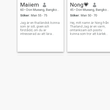
Maiiem
Nong💗
60
•
Don Mueang, Bangkok, Thailand
45
•
Don Mueang, Bangkok, Thailand
Söker:
Man 55 - 75
Söker:
Man 50 - 70
Jag är en thailändsk kvinna
Hej, mitt namn är Nong från
som är söt, given och
Thailand Jag är en varm,
förstådd, om du är
omtänksam och positiv
intresserad av att lära
kvinna som tror att kärlek
känna en thailändsk kvinna,
ska byggas med ärlighet,
var god kontakta mig.
respekt och bra
kommunikation. Jag är här
för att hitta en speciell man
för ett seriöst och långsiktigt
förhållande. Någon som är
snäll, äkta och redo att
bygga en lycklig framtid
tillsammans. Livet är
vackrare när två människor
delar leenden, skrattar och
stöttar varandra genom allt.
Om du är en uppriktig man
som letar efter äkta kärlek,
så kanske vi söker
varandra.
Joy
Nicha