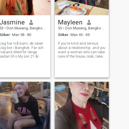
Jasmine
Mayleen
53
•
Don Mueang, Bangkok, Thailand
53
•
Don Mueang, Bangkok, Thailand
Söker:
Man 58 - 80
Söker:
Man 45 - 69
Jag har två barn, de växer.
If you're kind and serious
Jag bor i Bangkok. Far och
about a relationship, and you
huband dited för länge
want a woman who can take
sedan till o.My son 21 år
care of the house, cook, take
gammal. Min daugh 26 år
care of your health, and
gammal. Jag är sinere och
travel with you, then I'm
honeste.i 'm inte här till spel.
happy to talk to you.
Jag 'm här för att hitta sant'
However, I have some
kommer att vara kraftfull. Att
drawbacks: I don't drink
göra vad älskar mig och jag
alcohol, I don't s
kommer att göra glad lycklig
dag.Jag brukade rensa
thailändsk marmage och
jag kan hjälpa mig [kärlek
när han var tvungen att
lämna.