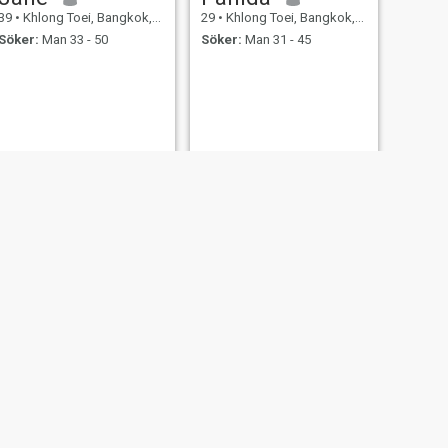
39
•
Khlong Toei, Bangkok, Thailand
29
•
Khlong Toei, Bangkok, Thailand
Söker:
Man 33 - 50
Söker:
Man 31 - 45
NÄSTA
Red
45
•
Khlong Toei, Bangkok, Thailand