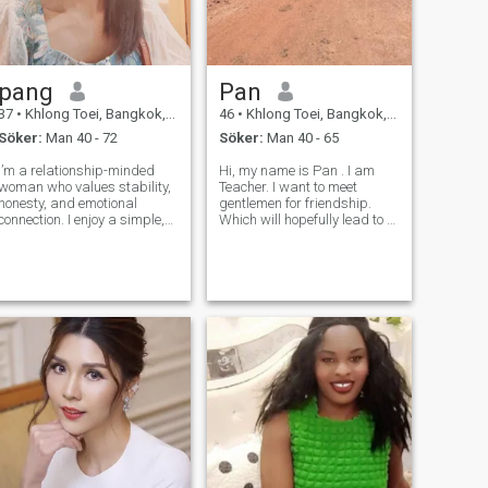
pang
Pan
37
•
Khlong Toei, Bangkok, Thailand
46
•
Khlong Toei, Bangkok, Thailand
Söker:
Man 40 - 72
Söker:
Man 40 - 65
I’m a relationship-minded
Hi, my name is Pan . I am
woman who values stability,
Teacher. I want to meet
honesty, and emotional
gentlemen for friendship.
connection. I enjoy a simple,
Which will hopefully lead to a
peaceful life and believe true
long-term commitment. I am
happiness comes from
a Thai woman who is sweet,
building a warm home with
gentle and understanding. If
the right partner. I’m not
you are interested in getting
interested in casual dating
to know me and developing a
or games