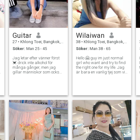
Guitar
Wilaiwan
27
•
Khlong Toei, Bangkok, Thailand
38
•
Khlong Toei, Bangkok, Thailand
Söker:
Man 25 - 45
Söker:
Man 38 - 65
Jag letar efter vänner först
Hello 🤗 guy im just normal
💓 drick inte alkohol för
girl who want and try to find
många gånger, men jag
the right one for my life. Jag
gillar människor som också
är bara en vanlig tjej som vill
är typ av, ärliga, gentlmen
hitta den r - Jag har två
och respektera andra 💙 jag
barn. - Ja. Jag är en person
gillar att spela badminton,
som gillar ganska mycket.
gå till parker, laga mat och
Och jag gillar inte att chatta
laga mat jag behöver inte
så mycket som chatta i
göra det. Tid jag är en
några månader och väntar
introvert person, så var snäll
på att träffas och jag letar
och ha tålamod med mig 😂
bara efter någon som är i
var snäll och ta ansvar för ️
Thailand eller
fråga inte frågor som jag
har skrivit på min profil 🚫
kopiera och klistra inte in
meddelanden 🚫 inga bilder
= inget svar 👌 👌