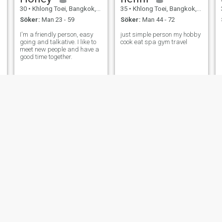
30
•
Khlong Toei, Bangkok, Thailand
35
•
Khlong Toei, Bangkok, Thailand
Söker:
Man 23 - 59
Söker:
Man 44 - 72
I'm a friendly person, easy
just simple person my hobby
going and talkative. I like to
cook eat spa gym travel
meet new people and have a
.
good time together.
Vivian
Amy
26
•
Khlong Toei, Bangkok, Thailand
45
•
Khlong Toei, Bangkok, Thailand