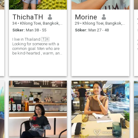
ThichaTH
Morine
34
•
Khlong Toei, Bangkok, Thailand
29
•
Khlong Toei, Bangkok, Thailand
Söker:
Man 38 - 55
Söker:
Man 27 - 48
I live in Thailand 🇹🇭
Looking for someone with a
common goal. Men who are
be kind-hearted , warm, and
comfortable with them feel
safe, ready to laugh and
smile together, a relationship
that starts as a friend and
develops step by step To a
long-te