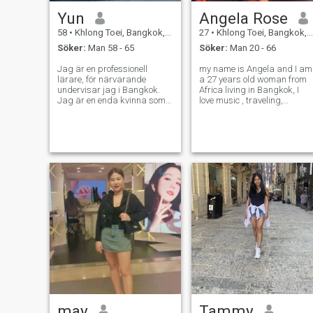
mina essäer.
Yun
Angela Rose
58
•
Khlong Toei, Bangkok, Thailand
27
•
Khlong Toei, Bangkok, Thailand
Söker:
Man 58 - 65
Söker:
Man 20 - 66
Jag är en professionell
my name is Angela and I am
lärare, för närvarande
a 27 years old woman from
undervisar jag i Bangkok.
Africa living in Bangkok, I
Jag är en enda kvinna som
love music , traveling,
vill hitta min livspartner
romance and making new
väldigt lättsam person som
amazing friends, I hope I fin
är hederlig, lojal och
my Prince Charming in
ansvarstagande
Bangkok 🇹🇭💕💡🇨🇮🇮🇹
👑
may
Tammy