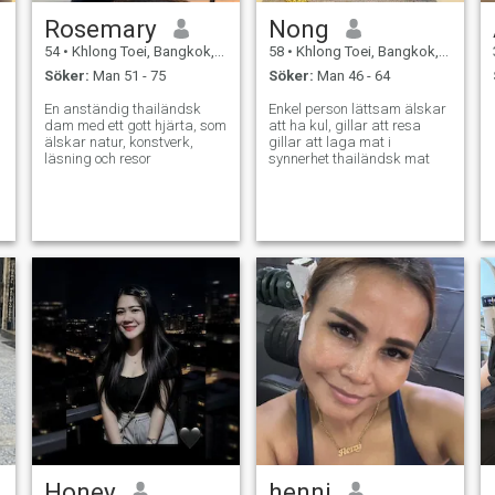
Rosemary
Nong
54
•
Khlong Toei, Bangkok, Thailand
58
•
Khlong Toei, Bangkok, Thailand
Söker:
Man 51 - 75
Söker:
Man 46 - 64
En anständig thailändsk
Enkel person lättsam älskar
dam med ett gott hjärta, som
att ha kul, gillar att resa
älskar natur, konstverk,
gillar att laga mat i
läsning och resor
synnerhet thailändsk mat
d
Honey
henni