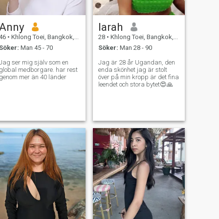
Anny
larah
46
•
Khlong Toei, Bangkok, Thailand
28
•
Khlong Toei, Bangkok, Thailand
Söker:
Man 45 - 70
Söker:
Man 28 - 90
Jag ser mig själv som en
Jag är 28 år Ugandan, den
global medborgare. har rest
enda skönhet jag är stolt
genom mer än 40 länder
över på min kropp är det fina
leendet och stora bytet😍🙏