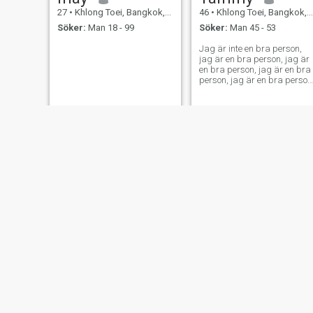
27
•
Khlong Toei, Bangkok, Thailand
46
•
Khlong Toei, Bangkok, Thailand
Söker:
Man 18 - 99
Söker:
Man 45 - 53
Jag är inte en bra person,
jag är en bra person, jag är
en bra person, jag är en bra
person, jag är en bra person
Jag är glad att läsa. Jag är
frisk och gillar att ta hand
om mig själv. Promenader
vid stranden, simma, jag
gillar natur,
trädgårdsarbete, shopping,
massage, Jag är flexibel,
jag är här och vill avsluta
någon rätt.
sirin
Mai
40
•
Khlong Toei, Bangkok, Thailand
26
•
Khlong Toei, Bangkok, Thailand