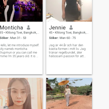
Monticha
Jennie
35
•
Khlong Toei, Bangkok, Thailand
45
•
Khlong Toei, Bangkok, Thailand
Söker:
Man 31 - 53
Söker:
Man 60 - 75
Hello, let me introduce myself.
Jag är 44 år och har den
My name’s monticha
bästa formen i mitt liv. Jag
thupmun or you can call me
tränar regelbundet, äter
mime I’m 35 years old. It is a
hälsosam passion för att
great pleasure to meet you.
vara aktiv och min
I’m looking for a good guy,
favoritplats att vara ute i
who is a good heart,
naturen. Jag letar efter
gentleman, and love the way
något som delar min kärlek
I am. I’m here not for sex onlin
till naturen och är upp för att
utforska nya stigar med. om
du är intresserad av ett
meddelande kan du
använda tjänsten.