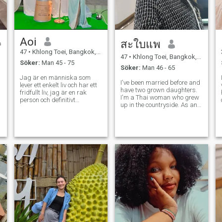
Aoi
สะใบแพ
47
•
Khlong Toei, Bangkok, Thailand
47
•
Khlong Toei, Bangkok, Thailand
Söker:
Man 45 - 75
Söker:
Man 46 - 65
Jag är en människa som
I've been married before and
lever ett enkelt liv och har ett
have two grown daughters.
fridfullt liv, jag är en rak
I'm a Thai woman who grew
person och definitivt
up in the countryside. As an
respekterar min partner. Och
adult, I moved to Bangkok for
jag letar efter en man som
work and got married.
letar efter samma sak,
Currently, I'm single and a
l
något som är ansvarigt mig,
single mother. My children
kan vara allt för varandra.
are grown, and I want a
är den här personen, låt oss
good part
få varandra och lära känna
varandra mer.