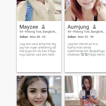
Mayzee
Aumjung
54
•
Khlong Toei, Bangkok, Thailand
44
•
Khlong Toei, Bangkok, Thailand
Söker:
Man 48 - 65
Söker:
Man 55 - 99
Jag ska vara ärlig mot dig,
Jag ber inte om en bra
jag har ingen anledning att
hjärta man seriös
inte ljuga och du kan fråga
själsfrände och långsiktiga
mig nästan vad som helst.
relationer 🥰 🥰 fråga inte till
Jag har ett bra jobb, jag
mig! Jag är inte en dam
gillar att träna, spela musik,
pojke okej? Tack 🤪 😁 😀 jag
skriva och träffa bra
vet är en sak ... jag är inte
människor. Jag gillar också
den bästa ... jag är inte
att ha många vänner så vi
perfekt men jag är en bra
kan bara vara vänner, jag
person 🥰 öppna din Jag vill
är redo för allt. Jag är lågt
veta vad du vill göra, jag vill
dramatiskt vilket är hur jag
veta vad du vill göra, jag vill
gillar det, och jag är en lojal
veta vad du vill göra, jag vill
vän. Men det tar tid att bli en
veta vad du vill göra, jag vill
riktig vän. Tack för att ni
veta vad du vill göra. 😉 😉
besökte min profil, le och var
lycklig idag. - Livet är kort. -
Ja. Jag vill inte ha en perfekt