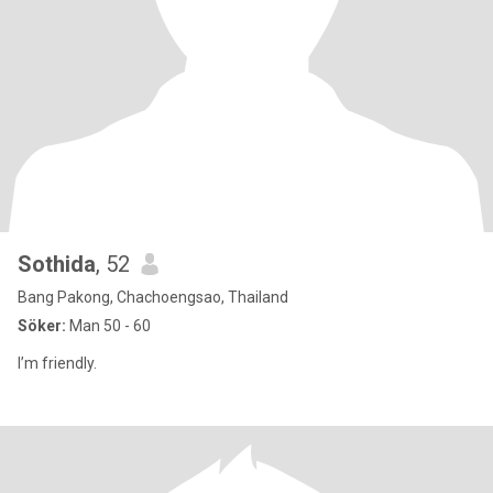
Sothida
, 52
Bang Pakong, Chachoengsao, Thailand
Söker:
Man 50 - 60
I’m friendly.