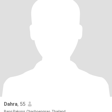
Dahra
, 55
Bang Pakong, Chachoengsao, Thailand