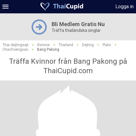
Logga in
Bli Medlem Gratis Nu
Träffa thailändska singlar
Thai dejtingsajt
>
Kvinnor
>
Thailand
>
Dejting
>
Plats
>
Chachoengsao
>
Bang Pakong
Träffa Kvinnor från Bang Pakong på
ThaiCupid.com