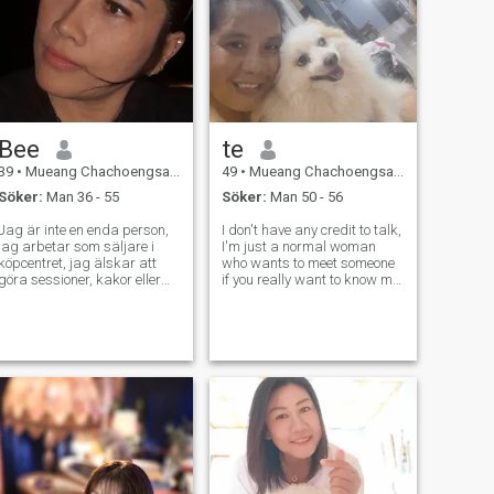
Bee
te
39
•
Mueang Chachoengsao, Chachoengsao, Thailand
49
•
Mueang Chachoengsao, Chachoengsao, Thailand
Söker:
Man 36 - 55
Söker:
Man 50 - 56
Jag är inte en enda person,
I don't have any credit to talk,
jag arbetar som säljare i
I'm just a normal woman
köpcentret, jag älskar att
who wants to meet someone
göra sessioner, kakor eller
if you really want to know me
bröd och jag gillar att prova
please contact me on
alla typer av matlagning och
whatsapp or any channel
när jag har ledig tid, jag
you like and feel comfortable
tillbringar tid med min Jag
we can talk without me
är ingen bra person, men jag
having to top up money. First
är inte en bra person, men
of all,
jag är inte en bra person, jag
är en bra person, jag är en
bra person, jag är en bra
person, och jag är mycket
nöjd med mitt liv. Bygga vår
familj i framtiden. Vem är