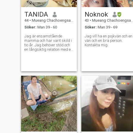
TANIDA
Noknok
44
•
Mueang Chachoengsao, Chachoengsao, Thailand
43
•
Mueang Chachoengsao, Chachoengsao, Thailand
Söker:
Man 39 - 60
Söker:
Man 39 - 69
Jag är ensamstående
Jag vill ha en pojkvän och en
mamma och har varit skild i
vän och en bra person.
tio år. Jag behöver stöd och
Kontakta mig.
en långsiktig relation med en
partner.