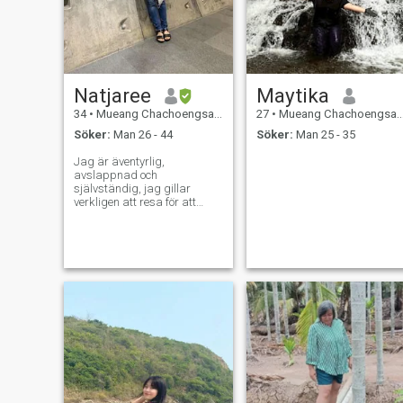
Natjaree
Maytika
34
•
Mueang Chachoengsao, Chachoengsao, Thailand
27
•
Mueang Chachoengsao, Chachoengsao, Thailand
Söker:
Man 26 - 44
Söker:
Man 25 - 35
Jag är äventyrlig,
avslappnad och
självständig, jag gillar
verkligen att resa för att
bredda min erfarenhet jag
letar efter seriöst förhållande
med någon som kommer att
stå vid min sida genom upp-
och nedgångar.