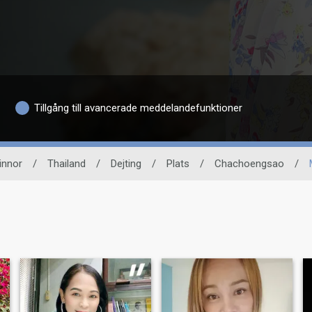
Tillgång till avancerade meddelandefunktioner
innor
/
Thailand
/
Dejting
/
Plats
/
Chachoengsao
/