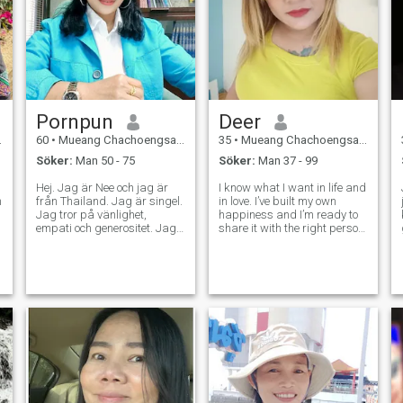
Pornpun
Deer
60
•
Mueang Chachoengsao, Chachoengsao, Thailand
35
•
Mueang Chachoengsao, Chachoengsao, Thailand
Söker:
Man 50 - 75
Söker:
Man 37 - 99
Hej. Jag är Nee och jag är
I know what I want in life and
m
från Thailand. Jag är singel.
in love. I’ve built my own
Jag tror på vänlighet,
happiness and I’m ready to
empati och generositet. Jag
share it with the right person.
tror att vi kan göra den här
I believe real love grows with
världen bättre om alla stöder
honesty, care, and respect.
och hokps varandra.\Nin
I’m looking for a man who’s
min fritid, jag lije att laga
kind, confident, and knows
mat, särskilt thailändsk
how to take care of
mat. Om du är en del av mitt
liv, kommer du att ha utsökt
mat att äta varje dag för
säker. Jag gillar också att
resa på naturliga platser
som stränder, vattenfall.