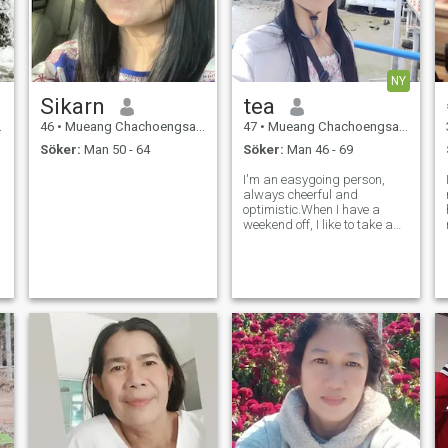
NY
Sikarn
tea
46
•
Mueang Chachoengsao, Chachoengsao, Thailand
47
•
Mueang Chachoengsao, Chachoengsao, Thailand
Söker:
Man 50 - 64
Söker:
Man 46 - 69
I'm an easygoing person,
always cheerful and
optimistic.When I have a
weekend off, I like to take a
r
walk in the park, or if I have
more time, I like to relax by
going camping.You can ask
for more information.