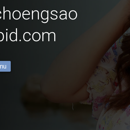
choengsao
pid.com
 nu