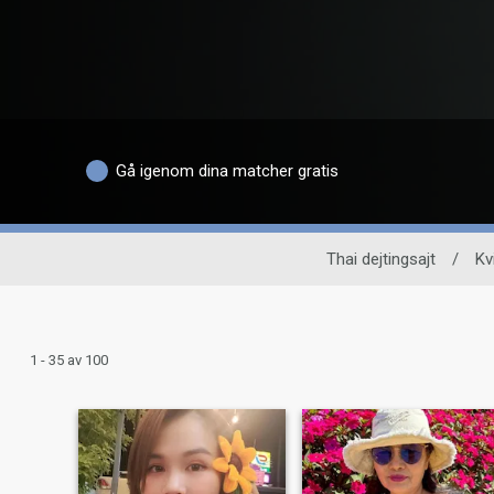
Gå igenom dina matcher gratis
Thai dejtingsajt
/
Kv
1 - 35 av 100