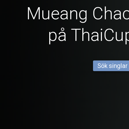
Mueang Cha
på ThaiCu
Sök singlar