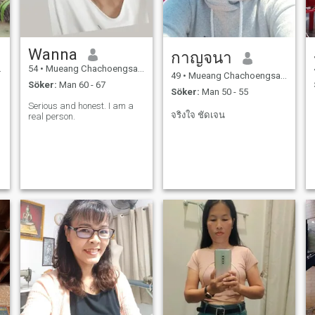
Wanna
กาญจนา
54
•
Mueang Chachoengsao, Chachoengsao, Thailand
49
•
Mueang Chachoengsao, Chachoengsao, Thailand
Söker:
Man 60 - 67
Söker:
Man 50 - 55
Serious and honest. I am a
จริงใจ ชัดเจน
real person.