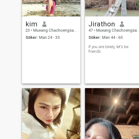
kim
Jirathon
23
•
Mueang Chachoengsao, Chachoengsao, Thailand
47
•
Mueang Chachoengsao, Chachoengsao, Thailand
Söker:
Man 24 - 35
Söker:
Man 44 - 65
If you are lonely, let's be
friends.