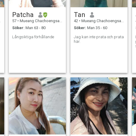
Patcha
Tan
57
•
Mueang Chachoengsao, Chachoengsao, Thailand
42
•
Mueang Chachoengsao, Chachoengsao, Thailand
Söker:
Man 63 - 80
Söker:
Man 35 - 60
Långsiktiga förhållande
Jag kan inte prata och prata
här.