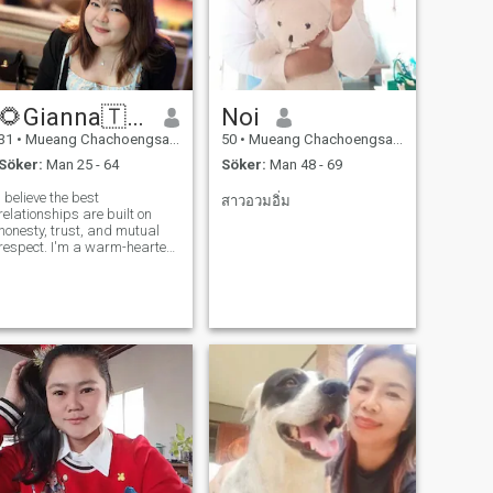
hitta, uppriktig, smart,
konsekvent, ärlig, Jag
hoppas att jag snart får
träffa en riktig person och bli
en speciell person i mitt liv.
🌻Gianna🇹🇭
Noi
31
•
Mueang Chachoengsao, Chachoengsao, Thailand
50
•
Mueang Chachoengsao, Chachoengsao, Thailand
Söker:
Man 25 - 64
Söker:
Man 48 - 69
I believe the best
สาวอวมอิ่ม
relationships are built on
honesty, trust, and mutual
espect. I'm a warm-hearted,
caring woman who enjoys
simple moments, meaningful
conversations, and making
the people I love feel
appreciated. I may not be
perfect, but when I l