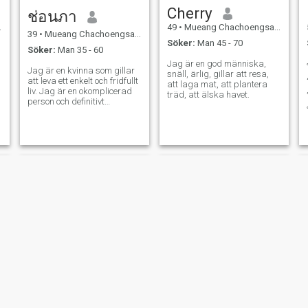
Cherry
ช่อนภา
49
•
Mueang Chachoengsao, Chachoengsao, Thailand
39
•
Mueang Chachoengsao, Chachoengsao, Thailand
Söker:
Man 45 - 70
Söker:
Man 35 - 60
Jag är en god människa,
Jag är en kvinna som gillar
snäll, ärlig, gillar att resa,
att leva ett enkelt och fridfullt
att laga mat, att plantera
liv. Jag är en okomplicerad
träd, att älska havet.
person och definitivt
respekterar min partner och
jag letar efter en man som
letar efter samma sak.
plapaparutzi
เพียงตา