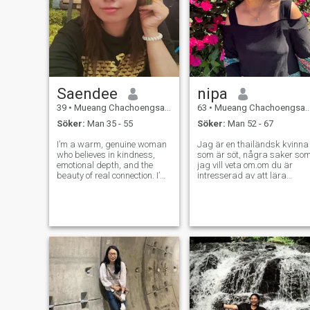
Saendee
nipa
39
•
Mueang Chachoengsao, Chachoengsao, Thailand
63
•
Mueang Chachoengsao, Chachoengsao, Thailand
Söker:
Man 35 - 55
Söker:
Man 52 - 67
I’m a warm, genuine woman
Jag är en thailändsk kvinna
who believes in kindness,
som är söt, några saker so
emotional depth, and the
jag vill veta om.om du är
beauty of real connection. I’m
intresserad av att lära
also a proud mother of two
känna mig och utveckla en
wonderful daughters they
relation med en thailändsk
are my strength and
kvinna, känn dig fri att
inspiration every day. I work
kontakta.
hard and live simply. In my
free time,