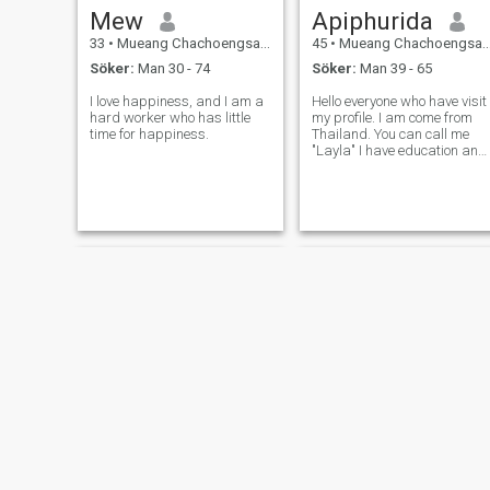
Mew
Apiphurida
33
•
Mueang Chachoengsao, Chachoengsao, Thailand
45
•
Mueang Chachoengsao, Chachoengsao, Thailand
Söker:
Man 30 - 74
Söker:
Man 39 - 65
I love happiness, and I am a
Hello everyone who have visit
hard worker who has little
my profile. I am come from
time for happiness.
Thailand. You can call me
"Layla" I have education and
have a good heart.
Saly
aom