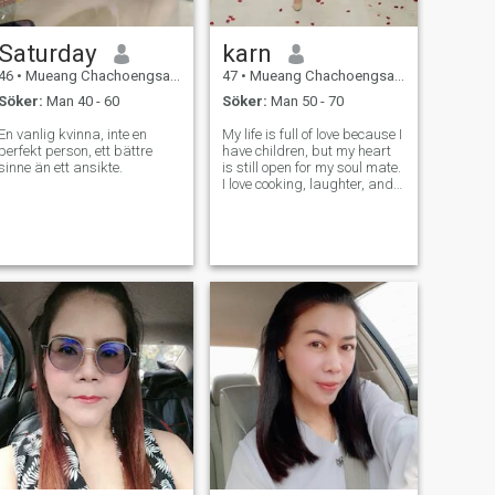
Saturday
karn
46
•
Mueang Chachoengsao, Chachoengsao, Thailand
47
•
Mueang Chachoengsao, Chachoengsao, Thailand
Söker:
Man 40 - 60
Söker:
Man 50 - 70
En vanlig kvinna, inte en
My life is full of love because I
perfekt person, ett bättre
have children, but my heart
sinne än ett ansikte.
is still open for my soul mate.
I love cooking, laughter, and
hugs, and I love making
those around me feel special.