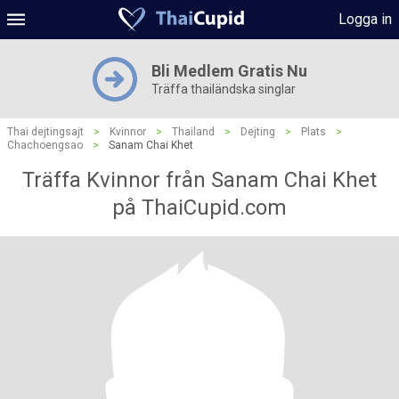
Logga in
Bli Medlem Gratis Nu
Träffa thailändska singlar
Thai dejtingsajt
>
Kvinnor
>
Thailand
>
Dejting
>
Plats
>
Chachoengsao
>
Sanam Chai Khet
Träffa Kvinnor från Sanam Chai Khet
på ThaiCupid.com