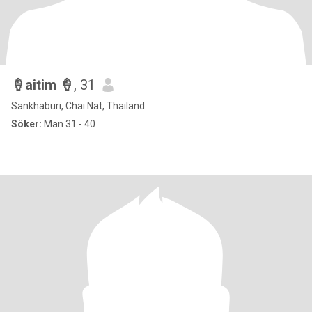
🍦aitim 🍦
, 31
Sankhaburi, Chai Nat, Thailand
Söker:
Man 31 - 40