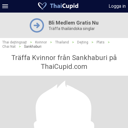
Logga in
Bli Medlem Gratis Nu
Träffa thailändska singlar
Thai dejtingsajt
>
Kvinnor
>
Thailand
>
Dejting
>
Plats
>
Chai Nat
>
Sankhaburi
Träffa Kvinnor från Sankhaburi på
ThaiCupid.com