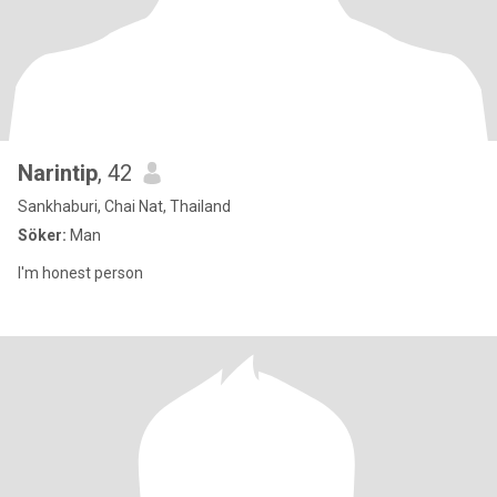
Narintip
, 42
Sankhaburi, Chai Nat, Thailand
Söker:
Man
I'm honest person