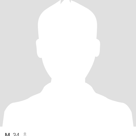
M
, 34