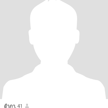
อําภา
, 41