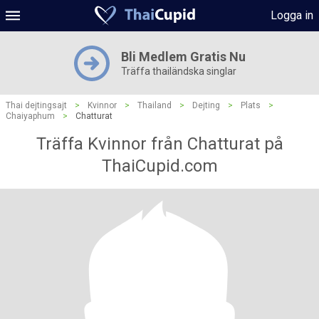
Logga in
Bli Medlem Gratis Nu
Träffa thailändska singlar
Thai dejtingsajt
>
Kvinnor
>
Thailand
>
Dejting
>
Plats
>
Chaiyaphum
>
Chatturat
Träffa Kvinnor från Chatturat på
ThaiCupid.com