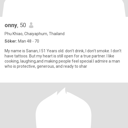
onny
, 50
Phu Khiao, Chaiyaphum, Thailand
Söker:
Man 48 - 70
My name is Sanan, I 51 Years old. don't drink, I don't smoke. I don't
have tattoos. But my heart is still open for a true partner. I like
cooking, laughing,and making people feel special.I admire a man
who is protective, generous, and ready to shar