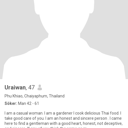
Uraiwan
, 47
Phu Khiao, Chaiyaphum, Thailand
Söker:
Man 42 - 61
I am a casual woman. I am a gardener I cook delicious Thai food. I
take good care of you. I am an honest and sincere person . I came
here to find a gentleman with a good heart, honest, not deceptive,