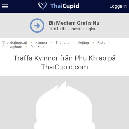
Logga in
Bli Medlem Gratis Nu
Träffa thailändska singlar
Thai dejtingsajt
>
Kvinnor
>
Thailand
>
Dejting
>
Plats
>
Chaiyaphum
>
Phu Khiao
Träffa Kvinnor från Phu Khiao på
ThaiCupid.com