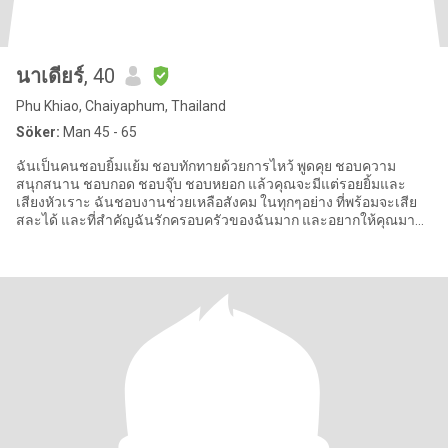
นาเดียร์
, 40
Phu Khiao, Chaiyaphum, Thailand
Söker:
Man 45 - 65
ฉันเป็นคนชอบยิ้มแย้ม ชอบทักทายด้วยการไหว้ พูดคุย ชอบความ
สนุกสนาน ชอบกอด ชอบจุ๊บ ชอบหยอก แล้วคุณจะมีแต่รอยยิ้มและ
เสียงหัวเราะ ฉันชอบงานช่วยเหลือสังคม ในทุกๆอย่าง ที่พร้อมจะเสีย
สละได้ และที่สำคัญฉันรักครอบครัวของฉันมาก และอยากให้คุณมา
เป็นครอบครัวเดียว