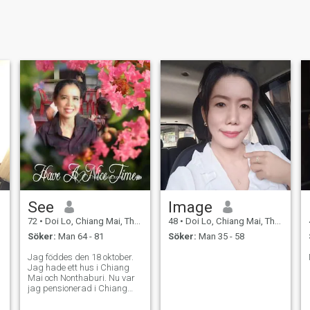
See
Image
72
•
Doi Lo, Chiang Mai, Thailand
48
•
Doi Lo, Chiang Mai, Thailand
Söker:
Man 64 - 81
Söker:
Man 35 - 58
Jag föddes den 18 oktober.
Jag hade ett hus i Chiang
Mai och Nonthaburi. Nu var
jag pensionerad i Chiang
Mai. Jag är en snygg
person. Jag gillar att bo i