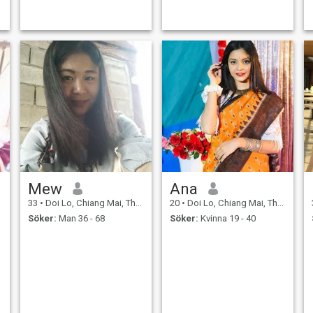
Chiang Mai eftersom vädret
är coolt.
Mew
Ana
33
•
Doi Lo, Chiang Mai, Thailand
20
•
Doi Lo, Chiang Mai, Thailand
Söker:
Man 36 - 68
Söker:
Kvinna 19 - 40