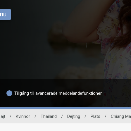
 nu
Tillgång till avancerade meddelandefunktioner
ajt
/
Kvinnor
/
Thailand
/
Dejting
/
Plats
/
Chiang Ma