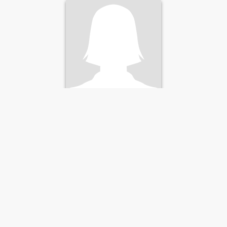
Mammy
30
•
Doi Lo, Chiang Mai, Thailand
Söker:
Man 28 - 49