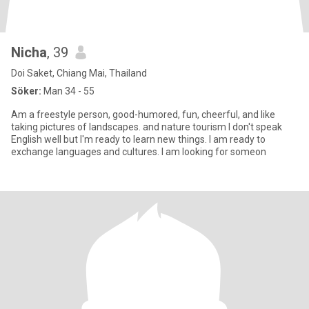
Nicha
, 39
Doi Saket, Chiang Mai, Thailand
Söker:
Man 34 - 55
Am a freestyle person, good-humored, fun, cheerful, and like
taking pictures of landscapes. and nature tourism I don't speak
English well but I'm ready to learn new things. I am ready to
exchange languages ​​and cultures. I am looking for someon