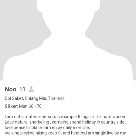
Noo
, 51
Doi Saket, Chiang Mai, Thailand
Söker:
Man 60 - 70
I am not a material person, live simple things in life, hard worker .
Love nature, snorkeling , camping spend holiday in country side ,
love peaceful place.I am enjoy daily exercise,
walking,bicyling,hiking,keep fit and healthy.I am single live by my