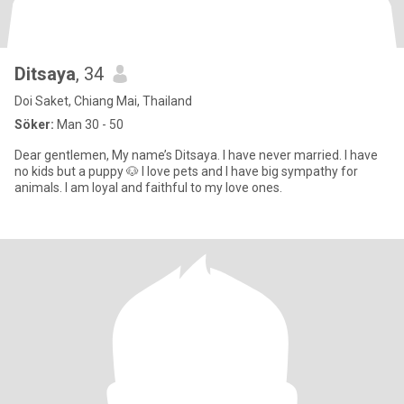
Ditsaya
, 34
Doi Saket, Chiang Mai, Thailand
Söker:
Man 30 - 50
Dear gentlemen, My name’s Ditsaya. I have never married. I have
no kids but a puppy 🐶 I love pets and I have big sympathy for
animals. I am loyal and faithful to my love ones.