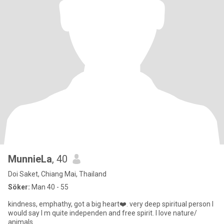
MunnieLa
, 40
Doi Saket, Chiang Mai, Thailand
Söker:
Man 40 - 55
kindness, emphathy, got a big heart❤️. very deep spiritual person I
would say I m quite independen and free spirit. I love nature/
animals.