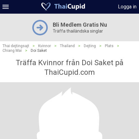
Logga in
Bli Medlem Gratis Nu
Träffa thailändska singlar
Thai dejtingsajt
>
Kvinnor
>
Thailand
>
Dejting
>
Plats
>
Chiang Mai
>
Doi Saket
Träffa Kvinnor från Doi Saket på
ThaiCupid.com