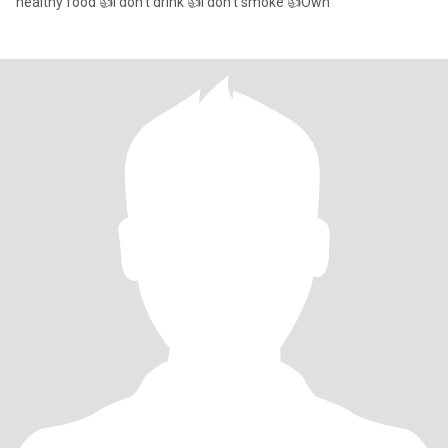
healthy food 👍I don't drink 👍I don't smoke 👍Own