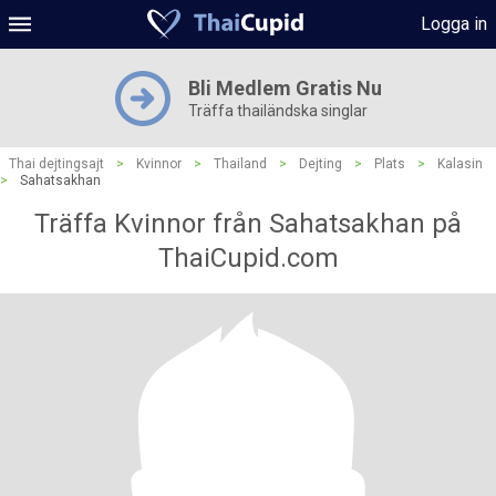
Logga in
Bli Medlem Gratis Nu
Träffa thailändska singlar
Thai dejtingsajt
>
Kvinnor
>
Thailand
>
Dejting
>
Plats
>
Kalasin
>
Sahatsakhan
Träffa Kvinnor från Sahatsakhan på
ThaiCupid.com