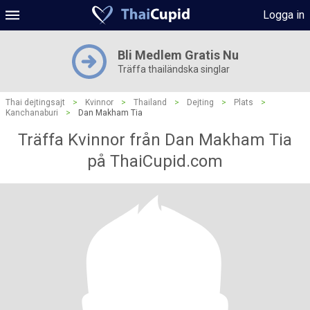
Logga in
Bli Medlem Gratis Nu
Träffa thailändska singlar
Thai dejtingsajt
>
Kvinnor
>
Thailand
>
Dejting
>
Plats
>
Kanchanaburi
>
Dan Makham Tia
Träffa Kvinnor från Dan Makham Tia
på ThaiCupid.com