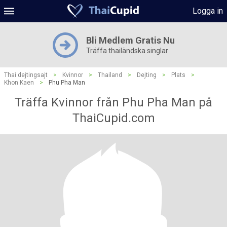
Logga in
Bli Medlem Gratis Nu
Träffa thailändska singlar
Thai dejtingsajt
>
Kvinnor
>
Thailand
>
Dejting
>
Plats
>
Khon Kaen
>
Phu Pha Man
Träffa Kvinnor från Phu Pha Man på
ThaiCupid.com