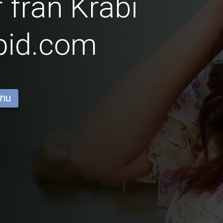
 från Krabi
pid.com
 nu