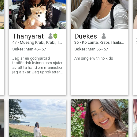
Thanyarat
Duekes
47
•
Mueang Krabi, Krabi, Thailand
36
•
Ko Lanta, Krabi, Thailand
Söker:
Man 45 - 67
Söker:
Man 56 - 57
Jag är en godhjärtad
Am single with no kids
thailändsk kvinna som njuter
r
av att ta hand om människor
jag älskar. Jag uppskattar
en man som är omtänksam,
generös och gillar att få sin
kvinna att le. Jag är inte ute
efter lyx, jag värdesätter
i
bara känslan av att bli
omhändertagen. Låt oss
skämma bort varandra med
kärlek, skratt och små
överraskningar.