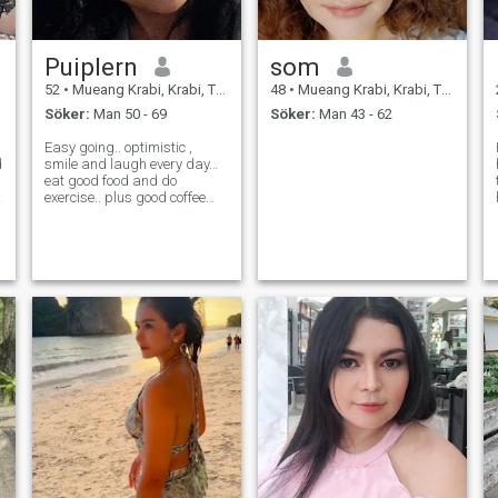
Puiplern
som
52
•
Mueang Krabi, Krabi, Thailand
48
•
Mueang Krabi, Krabi, Thailand
Söker:
Man 50 - 69
Söker:
Man 43 - 62
Easy going.. optimistic ,
d
smile and laugh every day…
eat good food and do
exercise.. plus good coffee
and I love nature