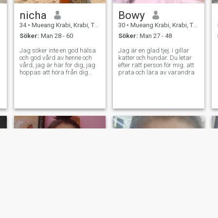
nicha
Bowy
34
•
Mueang Krabi, Krabi, Thailand
30
•
Mueang Krabi, Krabi, Thailand
Söker:
Man 28 - 60
Söker:
Man 27 - 48
Jag söker inte en god hälsa
Jag är en glad tjej. i gillar
och god vård av henne och
katter och hundar. Du letar
vård, jag är här för dig, jag
efter rätt person för mig. att
hoppas att höra från dig
prata och lära av varandra
snart.