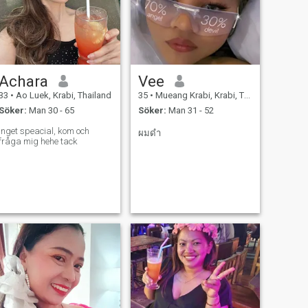
Achara
Vee
33
•
Ao Luek, Krabi, Thailand
35
•
Mueang Krabi, Krabi, Thailand
Söker:
Man 30 - 65
Söker:
Man 31 - 52
Inget speacial, kom och
ผมดำ
fråga mig hehe tack