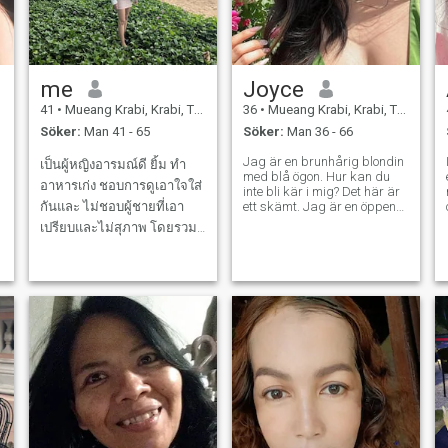
me
Joyce
41
•
Mueang Krabi, Krabi, Thailand
36
•
Mueang Krabi, Krabi, Thailand
Söker:
Man 41 - 65
Söker:
Man 36 - 66
Jag är en brunhårig blondin
เป็นผู้หญิงอารมณ์ดี ยิ้ม ทำ
med blå ögon. Hur kan du
อาหารเก่ง ชอบการดูเอาใจใส่
inte bli kär i mig? Det här är
.
กันและ ไม่ชอบผู้ชายที่เอา
ett skämt. Jag är en öppen
person med bra humor. Jag
เปรียบและไม่สุภาพ โดยรวม
är en romantisk och dröm om
ฉันชอบที่จะดูแลอีกฝ่ายเมื่อ
att möta soluppgångar och
se solnedgångarna i
เขารักฉันจริง หวังว่าจะได้พบ
armarna på min man. Den
ใครสักคน…..♥️(ฉันไม่ชอบเล่น
största nackdelen i mig, jag
เกมชีวิต..!!
anser min naivitet och
förtroende för människor. Av
detta får jag ofta slag av
öde. Jag hoppas att denna
datinglokal låter två lonely
hearts mine och yours att
möta. Vill du slutföra det här
uppdraget? .