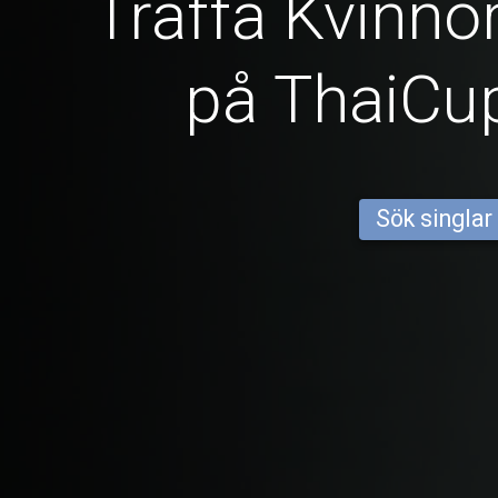
Träffa Kvinnor
på ThaiCu
Sök singlar