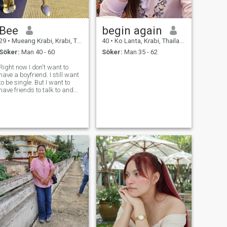
Bee
begin again
29
•
Mueang Krabi, Krabi, Thailand
40
•
Ko Lanta, Krabi, Thailand
Söker:
Man 40 - 60
Söker:
Man 35 - 62
Right now I don't want to
have a boyfriend. I still want
to be single. But I want to
have friends to talk to and
relieve loneliness. Anyone who
is lonely can talk to me. But I
don't speak English well.😂
😂