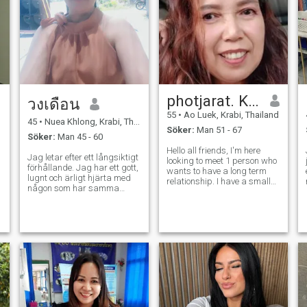
photjarat. Kaew
วงเดือน
55
•
Ao Luek, Krabi, Thailand
45
•
Nuea Khlong, Krabi, Thailand
Söker:
Man 51 - 67
Söker:
Man 45 - 60
Hello all friends, I'm here
Jag letar efter ett långsiktigt
looking to meet 1 person who
förhållande. Jag har ett gott,
wants to have a long term
lugnt och ärligt hjärta med
relationship. I have a small
någon som har samma
restaurant, 1 daughter, 25
känslor. Jag behöver ingen
years old, my husband died..
barnvakt. Men jag gillar att
I want to talk to someone over
känna att folk verkligen vill
57 years old. I apologize.
ta hand om mig.
That I don't answer mess