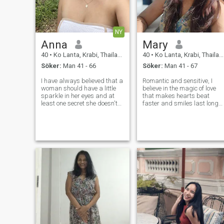
NY
Anna
Mary
40
•
Ko Lanta, Krabi, Thailand
40
•
Ko Lanta, Krabi, Thailand
Söker:
Man 41 - 66
Söker:
Man 41 - 67
I have always believed that a
Romantic and sensitive, I
woman should have a little
believe in the magic of love
sparkle in her eyes and at
that makes hearts beat
least one secret she doesn't
faster and smiles last longer
reveal on the first date. I am
I adore tenderness, honesty,
warm, emotional, and
and the warmth of true
naturally playful, but I also
connection. Life for me is a
know exactly when to be
mix of passion, dreams, and
serious. I love compliments
laughter, and I'm searching
whe
for