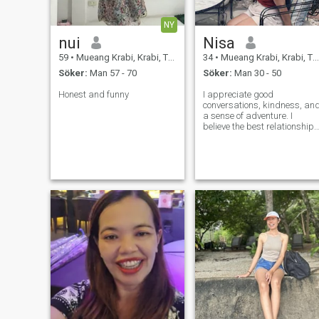
NY
nui
Nisa
59
•
Mueang Krabi, Krabi, Thailand
34
•
Mueang Krabi, Krabi, Thailand
Söker:
Man 57 - 70
Söker:
Man 30 - 50
Honest and funny
I appreciate good
conversations, kindness, an
a sense of adventure. I
believe the best relationships
are built on trust, respect,
laughter, and shared
experiences.