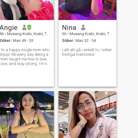
Angie
Nina
46
•
Mueang Krabi, Krabi, Thailand
36
•
Mueang Krabi, Krabi, Thailand
Söker:
Man 49 - 55
Söker:
Man 32 - 54
I'm a happy single mom who
Lätt att gå / enkelt liv / söker
enjoys life every day. Being a
trevliga människor
mom taught me how to love,
care, and stay strong. I'm not
looking for someone to fix my
life it's already good. I just
hope to meet a kind man to
share smiles, love, and good
days together.😊?