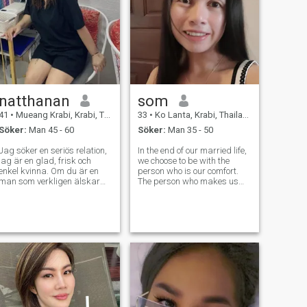
natthanan
som
41
•
Mueang Krabi, Krabi, Thailand
33
•
Ko Lanta, Krabi, Thailand
Söker:
Man 45 - 60
Söker:
Man 35 - 50
Jag söker en seriös relation,
In the end of our married life,
jag är en glad, frisk och
we choose to be with the
enkel kvinna. Om du är en
person who is our comfort.
man som verkligen älskar
The person who makes us
och är hedervärd, och är
feel like we don't have to try.
redo att vara lycklig i livet
The person who makes us
med mig igen, om du letar
smile and laugh often. The
efter samma. 🥕 🌽 🥗 🍱 du
person who can care about
kan säga hej och lära känna
our feelings. More than other
mig mer.
peo