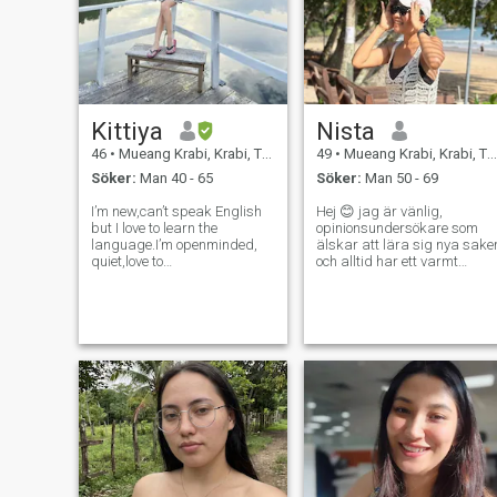
Kittiya
Nista
46
•
Mueang Krabi, Krabi, Thailand
49
•
Mueang Krabi, Krabi, Thailand
Söker:
Man 40 - 65
Söker:
Man 50 - 69
I’m new,can’t speak English
Hej 😊 jag är vänlig,
but I love to learn the
opinionsundersökare som
language.I’m openminded,
älskar att lära sig nya sake
quiet,love to
och alltid har ett varmt
laugh,laidback,love to listen
leende. jag är naturligt lugn,
and also engage in
uppriktig och lyhörd idag
conversation.J just love
andra. jag gillar att göra
sharing and caring for
varandra meningsfulla -
others.I’m a fair person.I
både genom mitt arbete och 
have a positive attitude,and I
att spendera tid med dem
hav
runt mig. fri tid, jag njuter av
glädjen. lyssna på musik
och dricka kaffe, eller bara
ta en promenad för att njuta
av lite frisk luft.