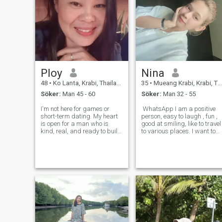
Ploy
Nina
48
•
Ko Lanta, Krabi, Thailand
35
•
Mueang Krabi, Krabi, Thailand
Söker:
Man 45 - 60
Söker:
Man 32 - 55
I'm not here for games or
WhatsApp I am a positive
short-term dating. My heart
person, easy to laugh , fun ,
is open for a man who is
good at smiling, like to travel
kind, real, and ready to build
to various places. I want to
something true together. I
find a partner to develop a
believe in long-term love,
relationship in the future. I
respect, and growing side by
want to get married.. If
side. I value honesty, loyalty,
anyone is serious about the
and good communication. I
relation