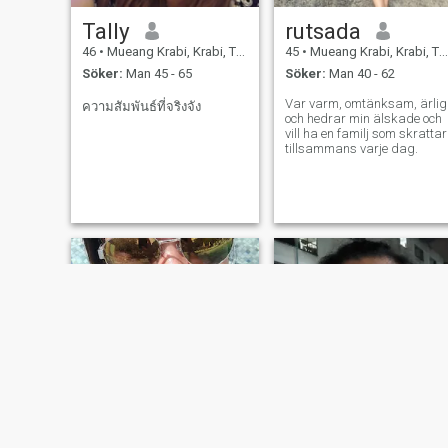
Tally​
rutsada
46
•
Mueang Krabi, Krabi, Thailand
45
•
Mueang Krabi, Krabi, Thailand
Söker:
Man 45 - 65
Söker:
Man 40 - 62
Var varm, omtänksam, ärlig
ความสัมพันธ์ที่จริงจัง
och hedrar min älskade och
vill ha en familj som skrattar
tillsammans varje dag.