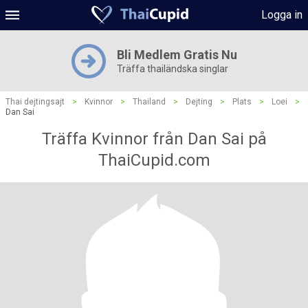
Logga in
Bli Medlem Gratis Nu
Träffa thailändska singlar
Thai dejtingsajt
>
Kvinnor
>
Thailand
>
Dejting
>
Plats
>
Loei
>
Dan Sai
Träffa Kvinnor från Dan Sai på
ThaiCupid.com