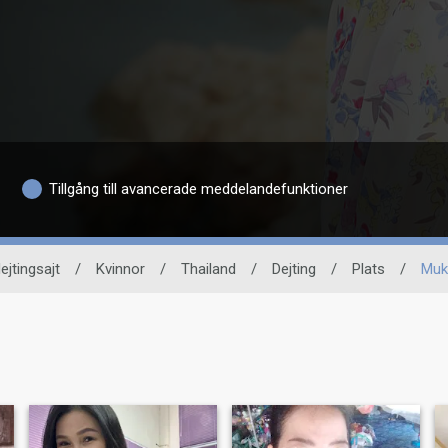
Tillgång till avancerade meddelandefunktioner
ejtingsajt
/
Kvinnor
/
Thailand
/
Dejting
/
Plats
/
Muk