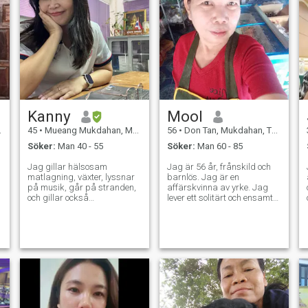
Kanny
Mool
45
•
Mueang Mukdahan, Mukdahan, Thailand
56
•
Don Tan, Mukdahan, Thailand
Söker:
Man 40 - 55
Söker:
Man 60 - 85
Jag gillar hälsosam
Jag är 56 år, frånskild och
matlagning, växter, lyssnar
barnlös. Jag är en
på musik, går på stranden,
affärskvinna av yrke. Jag
och gillar också
lever ett solitärt och ensamt
trädgårdsarbete, gör yoga
liv. Jag kom hit för att hitta
Jag är en passionerad,
en livspartner, någon att
omtänksam, romantisk och
vara vid min sida, en vän, en
respektfull kvinna som tror
älskare, någon som tar
på lojalitet och förtroende.
hand om mig i mina senare
Jag är inte den bästa
år, tillsammans med en
personen men jag kan göra
manlig partner När jag kom
det bästa för någon jag
hit letade jag efter kärlek och
möter.
ömsesidig förståelse. Jag
ville ha en man, oavsett om vi