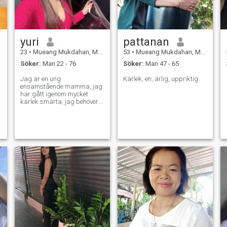
yuri
pattanan
23
•
Mueang Mukdahan, Mukdahan, Thailand
53
•
Mueang Mukdahan, Mukdahan, Thailand
Söker:
Man 22 - 76
Söker:
Man 47 - 65
Jag är en ung
Kärlek, en, ärlig, uppriktig.
ensamstående mamma, jag
har gått igenom mycket
kärlek smärta, jag behöver
bara sann kärlek och något
som kan stödja mig. 😊