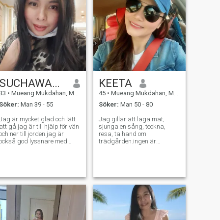
SUCHAWADEE
KEETA
33
•
Mueang Mukdahan, Mukdahan, Thailand
45
•
Mueang Mukdahan, Mukdahan, Thailand
Söker:
Man 39 - 55
Söker:
Man 50 - 80
Jag är mycket glad och lätt
Jag gillar att laga mat,
att gå.jag är till hjälp för vän
sjunga en sång, teckna,
och ner till jorden.jag är
resa, ta hand om
också god lyssnare med
trädgården.ingen är
öppet sinne också.viktigast,
perfekt.jag också, men jag
jag älskar min familj så
försöker leva varje dag till
mycket, med kärlek och stöd
perfekt, gör allt efter bästa
av familjen har format mig
förmåga, även om det inte är
som vem är dagens viktiga,
perfekt i andras sinnen, men
jag älskar min familj så
för mig är det perfekt.
mycket. Jag satte upp målet
och jag borde nog ändå bli
behandlad för att uppnå det
varje dag, jag ger inte upp