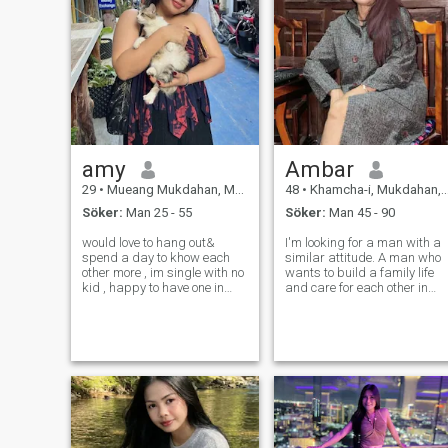
amy
Ambar
29
•
Mueang Mukdahan, Mukdahan, Thailand
48
•
Khamcha-i, Mukdahan, Thailand
Söker:
Man 25 - 55
Söker:
Man 45 - 90
would love to hang out&
I'm looking for a man with a
spend a day to khow each
similar attitude. A man who
other more , im single with no
wants to build a family life
kid , happy to have one in
and care for each other in
happy and joyful with
later years. Whether he's rich
understandable atmosphere
or poor doesn't matter;
i have agreat sense of humor
what's important is how
and love to explore the world.
much care and attention he
I love watching horror movies
provides. If you know how to
and r
fi