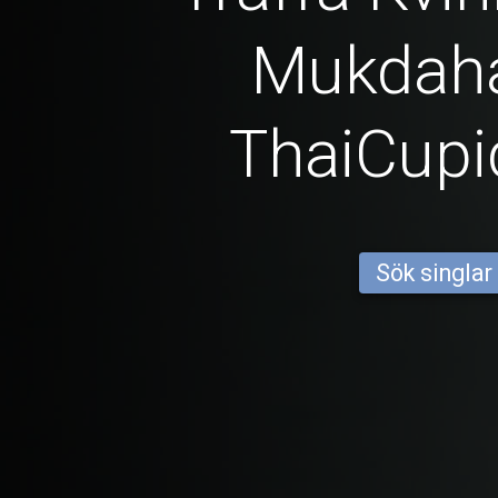
Mukdah
ThaiCup
Sök singlar