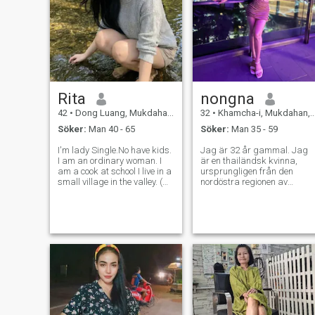
Rita
nongna
42
•
Dong Luang, Mukdahan, Thailand
32
•
Khamcha-i, Mukdahan, Thailand
Söker:
Man 40 - 65
Söker:
Man 35 - 59
I'm lady Single.No have kids.
Jag är 32 år gammal. Jag
I am an ordinary woman. I
är en thailändsk kvinna,
am a cook at school I live in a
ursprungligen från den
small village in the valley. (
nordöstra regionen av
Isan) may not be beautiful
Thailand. Jag är singel,
but I am sincere, Honest. I
aldrig gift och har inga barn
hope to meet a kind man and
Jag har en kandidatexamen
Honest, Sincere, Warm man.
Jag är en liten kvinna, 156
cm lång, väger 50 kg, har
långt svart hår, och en bra
figur. Jag är snäll, vänlig,
njuter av att gå till tempel,
göra meriter och resa till
naturliga platser.