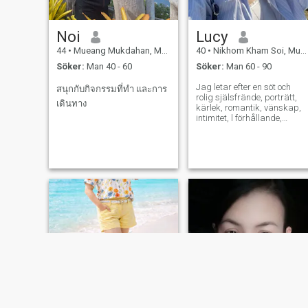
Noi
Lucy
44
•
Mueang Mukdahan, Mukdahan, Thailand
40
•
Nikhom Kham Soi, Mukdahan, Thailand
Söker:
Man 40 - 60
Söker:
Man 60 - 90
Jag letar efter en söt och
สนุกกับกิจกรรมที่ทำ และการ
rolig själsfrände, porträtt,
เดินทาง
kärlek, romantik, vänskap,
intimitet, l förhållande,
andlighet eller någon som är
kompatibel och pålitlig