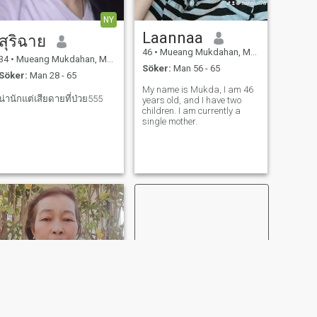
NY
Laannaa
สุริฉาย
46
•
Mueang Mukdahan, Mukdahan, Thailand
34
•
Mueang Mukdahan, Mukdahan, Thailand
Söker:
Man 56 - 65
Söker:
Man 28 - 65
My name is Mukda, I am 46
น่านักแต่เสียดายที่ป่วย555
years old, and I have two
children. I am currently a
single mother.