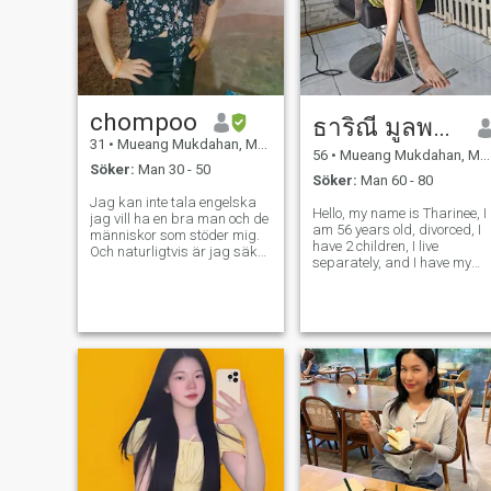
chompoo
ธาริณี มูลพรม
31
•
Mueang Mukdahan, Mukdahan, Thailand
56
•
Mueang Mukdahan, Mukdahan, Thailand
Söker:
Man 30 - 50
Söker:
Man 60 - 80
Jag kan inte tala engelska
Hello, my name is Tharinee, I
jag vill ha en bra man och de
am 56 years old, divorced, I
människor som stöder mig.
have 2 children, I live
Och naturligtvis är jag säker
separately, and I have my
på att jag är en bra kvinna.
own small business career,
Och jag är övertygad om att
and I live here. I am a small,
jag kommer att tjäna en bra
slim woman. I want to find a
fru till den person jag älskar
life partner to be by my
och den person jag väljer att
side.And I'm ready to open
vara en make Jag är
my
ansvarig för att sälja och
beställa produkter. Jag
använder
översättningsappen. Kan
förvränga mötet. ”Kärlek. Om
vi är bra tror jag att jag
också kommer att träffa bra.
en sak som är viktig i kärlek,