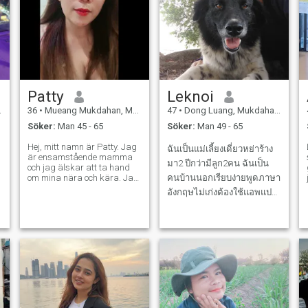
bodde i Thailand eller
utomlands, och jag var redo
att gå tillsammans med
honom överallt. Jag är glad
och redo att vänta på den
lyckliga mannen som blir
min partner.
Patty
Leknoi
36
•
Mueang Mukdahan, Mukdahan, Thailand
47
•
Dong Luang, Mukdahan, Thailand
Söker:
Man 45 - 65
Söker:
Man 49 - 65
Hej, mitt namn är Patty. Jag
ฉันเป็นแม่เลี้ยงเดี่ยวหย่าร้าง
är ensamstående mamma
om
มา2 ปีกว่ามีลูก2คน ฉันเป็น
och jag älskar att ta hand
om mina nära och kära. Jag
คนบ้านนอกเรียบง่ายพูดภาษา
är en glad och positiv
อังกฤษไม่เก่งต้องใช้แอพแปล
.
person. Jag letar efter ett
s
ช่วยเป็นคนดี ซื่อสัตย์รักจริง
.
seriöst förhållande, ett som
kan bli en familj i framtiden.
ใจดีมีน้ำใจ รักครอบครัวไม่
Jag tror att jag en dag
ชอบนินทา ไม่เที่ยวกลางคืน
kommer att hitta en älskare
som är seriös om
ไม่เล่นการพนัน ไม่ยุ่งเกี่ยวกับ
förhållandet som jag. Jag är
ยาเสพติด เป็นคนจริงไม่เล่น
redo att ta hand om honom
เกมส
och lära mig tillsammans
med honom. Jag är redo att
respektera min älskare och