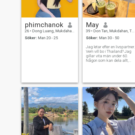
sex är viktigt för mig.
phimchanok
May
26
•
Dong Luang, Mukdahan, Thailand
39
•
Don Tan, Mukdahan, Thailand
Söker:
Man 20 - 25
Söker:
Man 30 - 50
Jag letar efter en livspartner.
Vem vill bo i Thailand? Jag
gillar vita män under 60.
Någon som kan dela allt,
glädje och sorg. Jag gillar
fred och enkelhet. Någon att
vakna med, dricka kaffe
med och njuta av
soluppgången varje morgon.