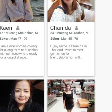
Kaen
Chanida
47
•
Mueang Mukdahan, Mukdahan, Thailand
54
•
Mueang Mukdahan, Mukdahan, Thailand
Söker:
Man 47 - 99
Söker:
Man 55 - 70
I am a nice woman looking
Hi,my name is Chanida in
for a long-term relationship
Thailand.I want to meet
with someone who is ready
gentlemen for
for a long-distance
friendship.Which will
relationship. A kind, honest,
hopefully lead to a long-term
warm gentleman who is
commitment.I am a Thai
ready to care for and
woman who is sweet, gentle
support each other. If you are
and understanding.If you are
interested in getting to know
interested in getting to know
a caring Thai
me and developing a relati