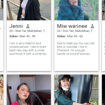
är redo att vara ärlig.
Jenni
Miw warinee
30
•
Wan Yai, Mukdahan, Thailand
34
•
Don Tan, Mukdahan, Thailand
Söker:
Man 45 - 99
Söker:
Man 45 - 65
I am a very cheerful and
Nice to meet you.You can call
sincere person. I like to start
Miw or warinee .I live in
each new day with a smile
Thailand. I’m a tough,
and finish it with a smile too.
hands-on kind of woman
In life, there are many
and I really love cooking.
reasons for sadness and I
When I have free time, I love
understand that you cannot
traveling to nature spots. I
always feel happy, but still I
love mountains, trees, and
think that you need the mos
streams. Whenever I get to
experien