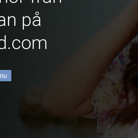
an på
id.com
 nu