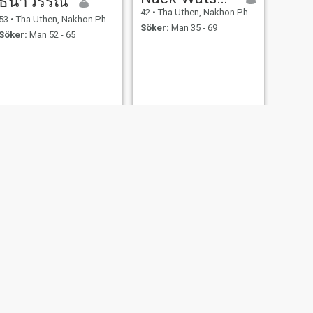
ธนาวรรณ
42
•
Tha Uthen, Nakhon Phanom, Thailand
53
•
Tha Uthen, Nakhon Phanom, Thailand
Söker:
Man 35 - 69
Söker:
Man 52 - 65
NÄSTA
pond
35
•
Tha Uthen, Nakhon Phanom, Thailand