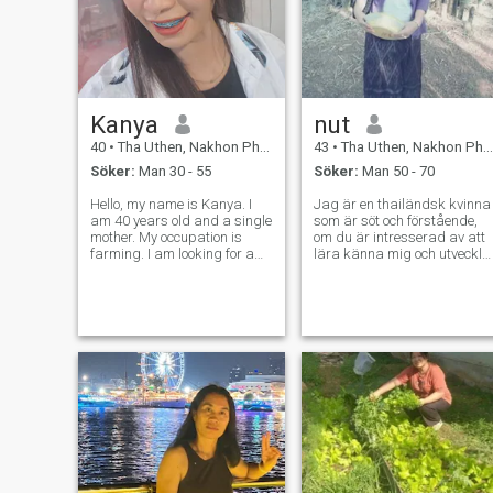
Kanya
nut
40
•
Tha Uthen, Nakhon Phanom, Thailand
43
•
Tha Uthen, Nakhon Phanom, Thailand
Söker:
Man 30 - 55
Söker:
Man 50 - 70
Hello, my name is Kanya. I
Jag är en thailändsk kvinna
am 40 years old and a single
som är söt och förstående,
mother. My occupation is
om du är intresserad av att
farming. I am looking for a
lära känna mig och utveckla
loving and sincere person
en relation med en
who will love me, take care of
thailändsk kvinna, känn dig
me, and make my life better
fri att kontakta.
and more stable. In return, I
will gladly give you my lo