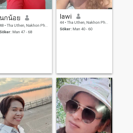
lawi
นกน้อย
44
•
Tha Uthen, Nakhon Phanom, Thailand
48
•
Tha Uthen, Nakhon Phanom, Thailand
Söker:
Man 40 - 60
Söker:
Man 47 - 68