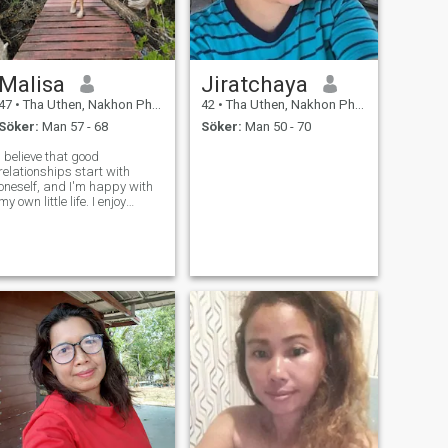
Malisa
Jiratchaya
47
•
Tha Uthen, Nakhon Phanom, Thailand
42
•
Tha Uthen, Nakhon Phanom, Thailand
Söker:
Man 57 - 68
Söker:
Man 50 - 70
I believe that good
relationships start with
oneself, and I'm happy with
my own little life. I enjoy
cooking for myself and
taking care of the people I
love and when I free time I like
traveling and doing garden
a little at my hometown. I
hope to mee