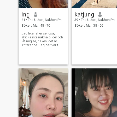
ing
katjung
41
•
Tha Uthen, Nakhon Phanom, Thailand
39
•
Tha Uthen, Nakhon Phanom, Thailand
Söker:
Man 45 - 70
Söker:
Man 35 - 56
Jag letar efter seriösa,
skicka inte nakna bilder och
låt mig se, naken, det är
irriterande. Jag har varit
singel så länge, ville att
någon ska gå i handflatan
och bli gammal
tillsammans.