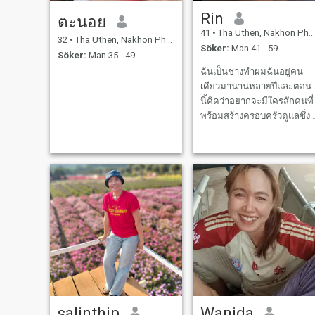
Rin
ตะนอย
41
•
Tha Uthen, Nakhon Phanom, Thailand
32
•
Tha Uthen, Nakhon Phanom, Thailand
Söker:
Man 41 - 59
Söker:
Man 35 - 49
ฉันเป็นช่างทำผมฉันอยู่คน
เดียวมานานหลายปีและตอน
นี้คิดว่าอยากจะมีใครสักคนที่
พร้อมสร้างครอบครัวดูแลซึ่ง
กันและกันจนกว่าจะถึงวัน
สุดท้ายของชีวิต
salinthip
Wanida