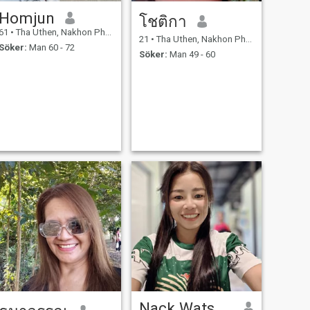
Homjun
โชติกา
61
•
Tha Uthen, Nakhon Phanom, Thailand
21
•
Tha Uthen, Nakhon Phanom, Thailand
Söker:
Man 60 - 72
Söker:
Man 49 - 60
Nack Watsana