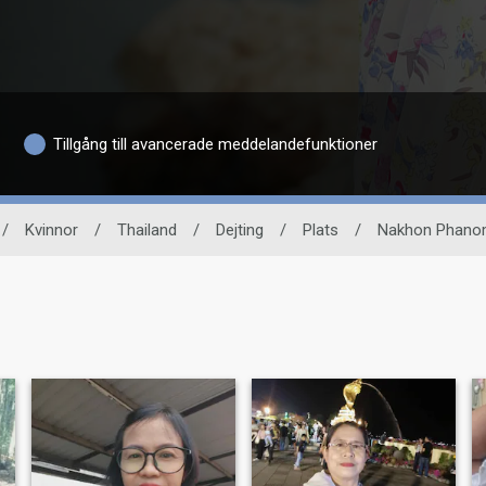
Tillgång till avancerade meddelandefunktioner
/
Kvinnor
/
Thailand
/
Dejting
/
Plats
/
Nakhon Phan