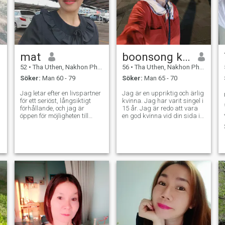
mat
boonsong khamdok
52
•
Tha Uthen, Nakhon Phanom, Thailand
56
•
Tha Uthen, Nakhon Phanom, Thailand
Söker:
Man 60 - 79
Söker:
Man 65 - 70
Jag letar efter en livspartner
Jag är en uppriktig och ärlig
för ett seriöst, långsiktigt
kvinna. Jag har varit singel i
förhållande, och jag är
15 år. Jag är redo att vara
öppen för möjligheten till
en god kvinna vid din sida i
äktenskap i framtiden "Jag
ålderdom, ta hand om
är 52 år och njuter av att äta
varandra. Jag hoppas att
fisk, grönsaker och frukt. I
efter att du läst min profil, så
like cooking my own meals
kan vi prata en dag.
and do not eat beef or buffalo
meat; I prefer buying fresh
ingredients to cook at home.
Jag gillar Jag har aldrig
druckit alkohol eller rökt.
Mina favoritdrycker är vatten
och fruktjuice. Jag njuter av
att vara hemma. Jag är
singel, har aldrig varit gift
och har inga barn. Jag är en