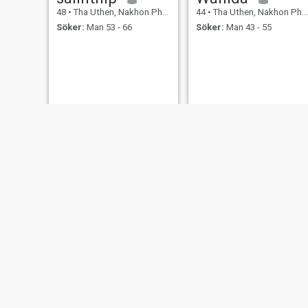
48
•
Tha Uthen, Nakhon Phanom, Thailand
44
•
Tha Uthen, Nakhon Phanom, Thailand
Söker:
Man 53 - 66
Söker:
Man 43 - 55
Naeng Noi
นิตยา
48
•
Tha Uthen, Nakhon Phanom, Thailand
30
•
Tha Uthen, Nakhon Phanom, Thailand