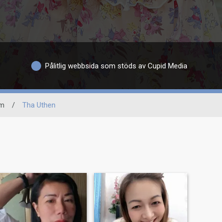
Pålitlig webbsida som stöds av Cupid Media
om
/
Tha Uthen