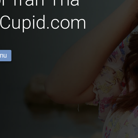
iCupid.com
 nu