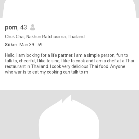
pom
, 43
Chok Chai, Nakhon Ratchasima, Thailand
Söker:
Man 39 - 59
Hello, I am looking for a life partner. I am a simple person, fun to
talk to, cheerful, I like to sing, I like to cook and I am a chef at a Thai
restaurant in Thailand. I cook very delicious Thai food. Anyone
who wants to eat my cooking can talk to m