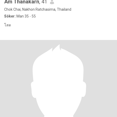
Am Thanakarn
, 41
Chok Chai, Nakhon Ratchasima, Thailand
Söker:
Man 35 - 55
โสด