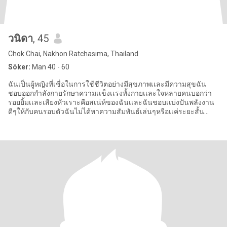
วนิดา
, 45
Chok Chai, Nakhon Ratchasima, Thailand
Söker:
Man 40 - 60
ฉันเป็นผู้หญิงที่เชื่อในการใช้ชีวิตอย่างมีสุขภาพเเละมีความสุขฉัน
ชอบออกกำลังกายรักษาความเเข็งเเรงทั้งกายเเละใจหลายคนบอกว่า
รอยยิ้มเเละเสียงหัวเราะคือสเน่ห์ของฉันเเละฉันชอบเเบ่งปันพลังงาน
ดีๆให้กับคนรอบตัวฉันไม่ได้หาความสัมพันธ์เล่นๆหรือเเค่ระยะสั้น
หัวใจ