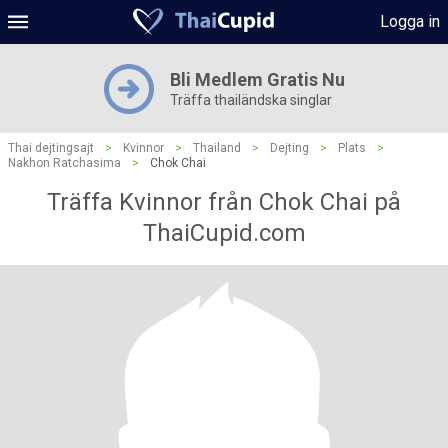
Logga in
Bli Medlem Gratis Nu
Träffa thailändska singlar
Thai dejtingsajt
>
Kvinnor
>
Thailand
>
Dejting
>
Plats
>
Nakhon Ratchasima
>
Chok Chai
Träffa Kvinnor från Chok Chai på
ThaiCupid.com