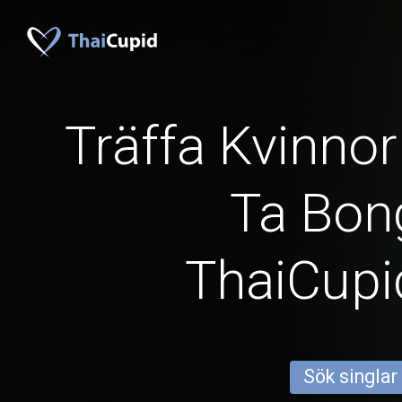
Träffa Kvinno
Ta Bon
ThaiCup
Sök singlar