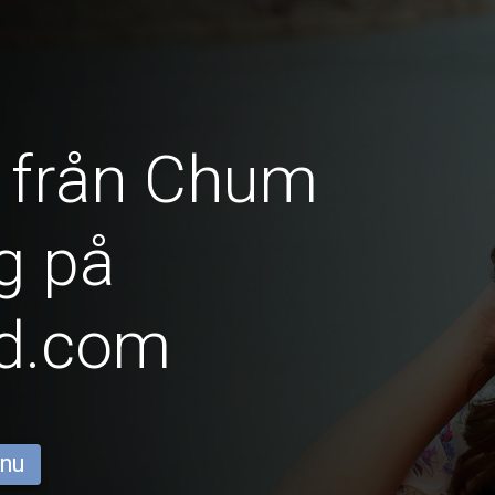
r från Chum
g på
id.com
 nu