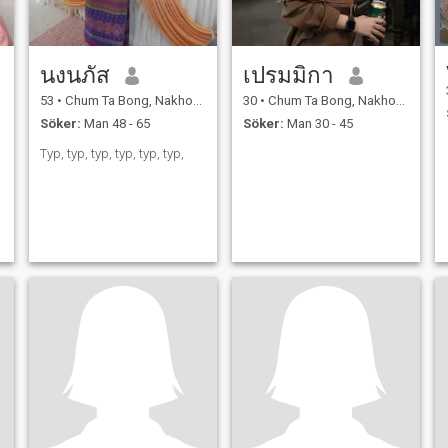
นงนภัส
เปรมมิกา
53
•
Chum Ta Bong, Nakhon Sawan, Thailand
30
•
Chum Ta Bong, Nakhon Sawan, Thailand
Söker:
Man 48 - 65
Söker:
Man 30 - 45
Typ, typ, typ, typ, typ, typ,