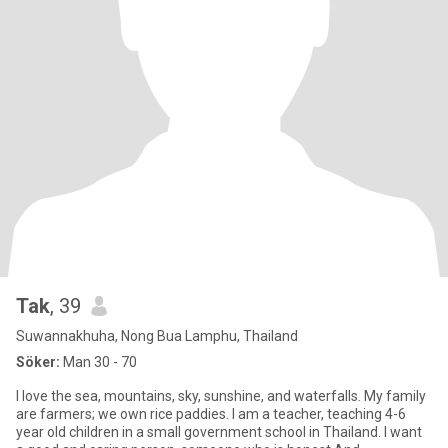
Tak
, 39
Suwannakhuha, Nong Bua Lamphu, Thailand
Söker:
Man 30 - 70
I love the sea, mountains, sky, sunshine, and waterfalls. My family
are farmers; we own rice paddies. I am a teacher, teaching 4-6
year old children in a small government school in Thailand. I want