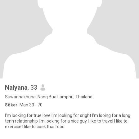
Naiyana
, 33
Suwannakhuha, Nong Bua Lamphu, Thailand
Söker:
Man 33 - 70
l'm looking for true love l'm looking for sright l'm looing for a long
tenn relationship l'm looking for a nice guy l like to travel l like to
exercice l like to coek thai food