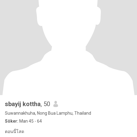
sbayij kottha
, 50
Suwannakhuha, Nong Bua Lamphu, Thailand
Söker:
Man 45 - 64
ตอนนี้โสด