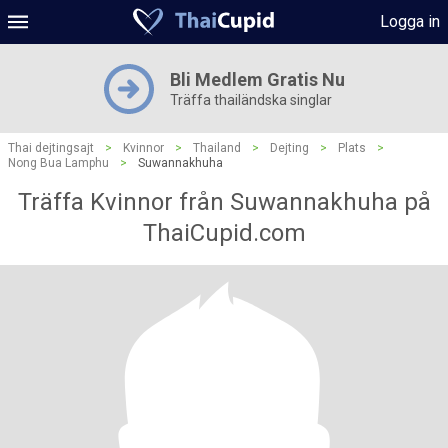
Logga in
Bli Medlem Gratis Nu
Träffa thailändska singlar
Thai dejtingsajt
>
Kvinnor
>
Thailand
>
Dejting
>
Plats
>
Nong Bua Lamphu
>
Suwannakhuha
Träffa Kvinnor från Suwannakhuha på
ThaiCupid.com