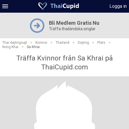
Logga in
Bli Medlem Gratis Nu
Träffa thailändska singlar
Thai dejtingsajt
>
Kvinnor
>
Thailand
>
Dejting
>
Plats
>
Nong Khai
>
Sa Khrai
Träffa Kvinnor från Sa Khrai på
ThaiCupid.com