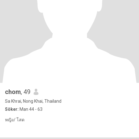
chom
, 49
Sa Khrai, Nong Khai, Thailand
Söker:
Man 44 - 63
หญิง/ โสด