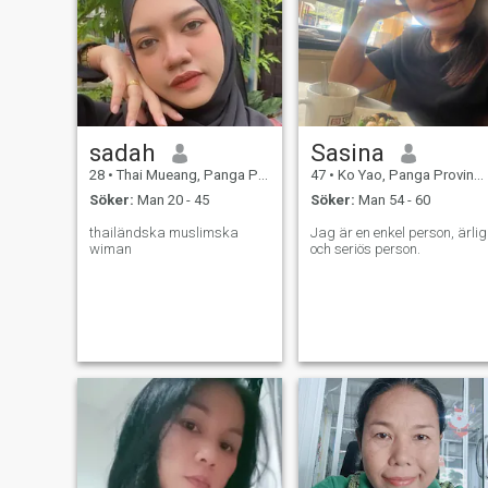
sadah
Sasina
28
•
Thai Mueang, Panga Province, Thailand
47
•
Ko Yao, Panga Province, Thailand
Söker:
Man 20 - 45
Söker:
Man 54 - 60
thailändska muslimska
Jag är en enkel person, ärlig
wiman
och seriös person.