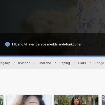
Tillgång till avancerade meddelandefunktioner
ingsajt
/
Kvinnor
/
Thailand
/
Dejting
/
Plats
/
Panga 