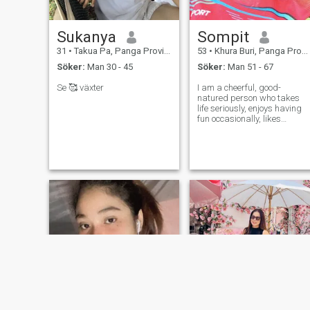
Sukanya
Sompit
31
•
Takua Pa, Panga Province, Thailand
53
•
Khura Buri, Panga Province, Thailand
Söker:
Man 30 - 45
Söker:
Man 51 - 67
Se 🥰 växter
I am a cheerful, good-
natured person who takes
life seriously, enjoys having
fun occasionally, likes
cooking, exercising, and
loves nature.