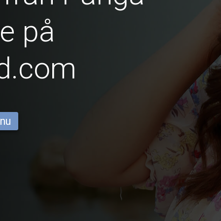
e på
id.com
 nu