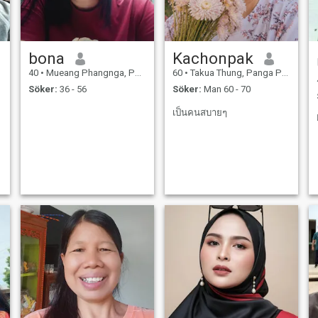
bona
Kachonpak
40
•
Mueang Phangnga, Panga Province, Thailand
60
•
Takua Thung, Panga Province, Thailand
Söker:
36 - 56
Söker:
Man 60 - 70
เป็นคนสบายๆ