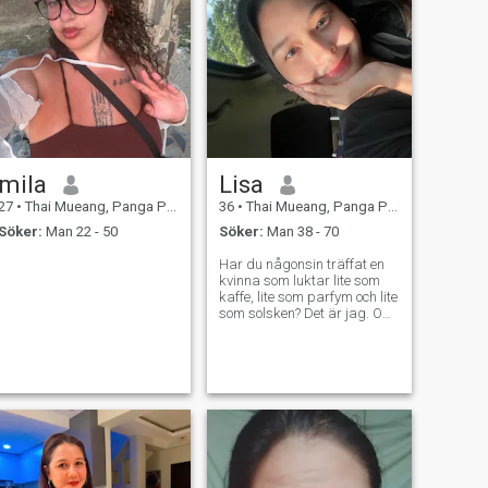
mila
Lisa
27
•
Thai Mueang, Panga Province, Thailand
36
•
Thai Mueang, Panga Province, Thailand
Söker:
Man 22 - 50
Söker:
Man 38 - 70
Har du någonsin träffat en
kvinna som luktar lite som
kaffe, lite som parfym och lite
som solsken? Det är jag. Om
du verkligen kommer att
älska mig, jag ska berätta
och visa dig var på min
kropp de trevliga dofterna är
mest märkbara. Jag kan bli
förolämpad lätt, skratta åt
dumma saker.