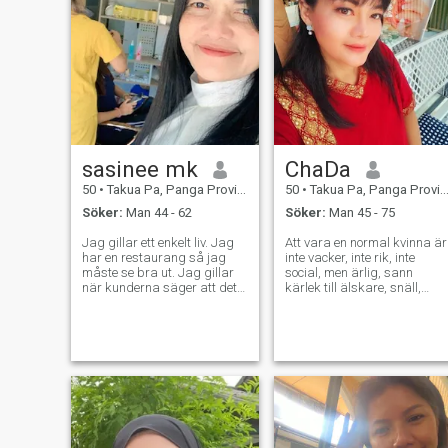
sasinee mk
ChaDa
50
•
Takua Pa, Panga Province, Thailand
50
•
Takua Pa, Panga Province, Thailand
Söker:
Man 44 - 62
Söker:
Man 45 - 75
Jag gillar ett enkelt liv. Jag
Att vara en normal kvinna är
har en restaurang så jag
inte vacker, inte rik, inte
måste se bra ut. Jag gillar
social, men ärlig, sann
när kunderna säger att det
kärlek till älskare, snäll,
är bra. Jag vill studera och
snäll, snäll, nådig och nådig
ta hand om allt i mitt liv.
och förlåtande. Jag kan lag
Stanna här, vara glad och
mat lite, älska djur, drick int
lära sig en ny lektion i livet.
alkohol, rök inte, älskar att
Tack Gud för att alltid ha
plantera träd och vara
nåd på mig. jag..?!
student. Jag är frisör, desig
frisyrer och massage för
hälsa.