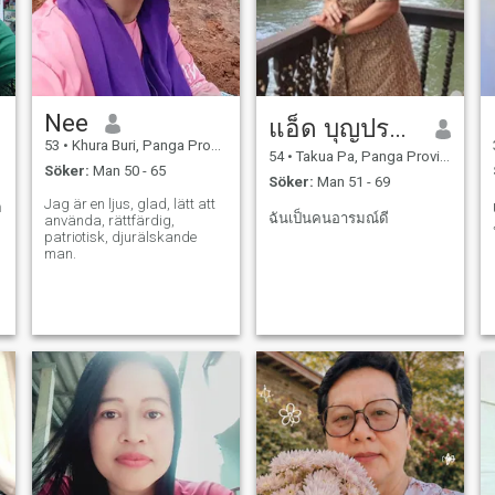
Nee
แอ็ด บุญประคม
53
•
Khura Buri, Panga Province, Thailand
54
•
Takua Pa, Panga Province, Thailand
Söker:
Man 50 - 65
Söker:
Man 51 - 69
Jag är en ljus, glad, lätt att
ต
ฉันเป็นคนอารมณ์ดี
använda, rättfärdig,
patriotisk, djurälskande
man.