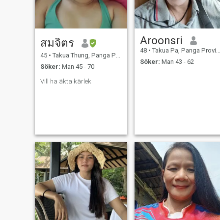
Aroonsri
สมจิตร
48
•
Takua Pa, Panga Province, Thailand
45
•
Takua Thung, Panga Province, Thailand
Söker:
Man 43 - 62
Söker:
Man 45 - 70
Vill ha äkta kärlek