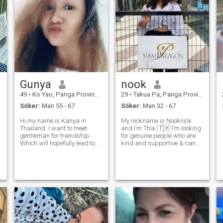
Gunya
nook
49
•
Ko Yao, Panga Province, Thailand
29
•
Takua Pa, Panga Province, Thailand
Söker:
Man 55 - 67
Söker:
Man 32 - 67
Hi,my name is Kanya in
My nickname is Nooknick
Thailand. I want to meet
and I’m Thai 🇹🇭 I’m looking
gentleman for friendship.
for genuine people who are
Which will hopefully lead to a
kind and supportive & can
long-term commitment. I am
help me become a better
a
Thai woman who is sweet
person ❤️ I hope to build a
e
gentle and understanding. If
good connection with them,
you are interested in getting
so I can visit their countries &
to know me and developing a
explore the worl
n
relatio