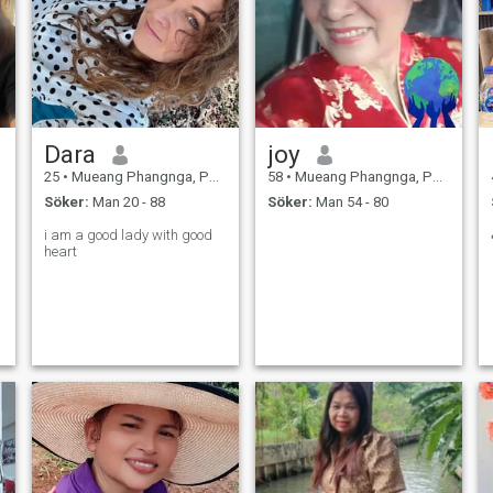
Dara
joy
25
•
Mueang Phangnga, Panga Province, Thailand
58
•
Mueang Phangnga, Panga Province, Thailand
Söker:
Man 20 - 88
Söker:
Man 54 - 80
i am a good lady with good
heart