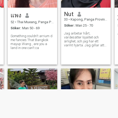
Nut
แพง
33
•
Kapong, Panga Province, Thailand
52
•
Thai Mueang, Panga Province, Thailand
Söker:
Man 25 - 70
Söker:
Man 50 - 69
Jag arbetar hårt,
Something couldn't arrium d
värdesätter lojalitet och
me fancies.That Bangkok
ärlighet, och jag har ett
mayup.Wang , are you a
varmt hjärta. Jag gillar att
land in one can't ca
vara aktiv, lära mig nya
saker, och jag respekterar en
man som är ansvarig och
ambitiös.