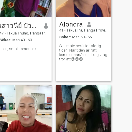
Alondra
เสาวนีย์ บัวแก้ว
41
•
Takua Pa, Panga Province, Thailand
47
•
Takua Thung, Panga Province, Thailand
Söker:
Man 50 - 65
Söker:
Man 40 - 60
Soulmate berättar aldrig
Liten, smal, romantisk.
tiden. När tiden är rätt
kommer han/hon till dig. Jag
tror att😊😊😊