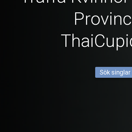
Provinc
ThaiCup
Sök singlar