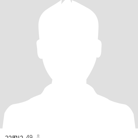
วาสนา
, 49