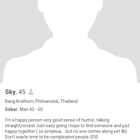
Sky
, 45
Bang Krathum, Phitsanulok, Thailand
Söker:
Man 42 - 60
I’m a happy person very good sense of humor, talking
straight,honest Just easy going I hope to find someone and just
happy together ( so simple🙏….but no one comes along yet 🤪)
Don’t waste time to be complicated people 🤣🤣