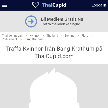
Logga in
Bli Medlem Gratis Nu
Träffa thailändska singlar
Thai dejtingsajt
>
Kvinnor
>
Thailand
>
Dejting
>
Plats
>
Phitsanulok
>
Bang Krathum
Träffa Kvinnor från Bang Krathum på
ThaiCupid.com