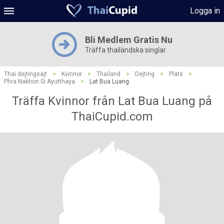
Logga in
Bli Medlem Gratis Nu
Träffa thailändska singlar
Thai dejtingsajt
>
Kvinnor
>
Thailand
>
Dejting
>
Plats
>
Phra Nakhon Si Ayutthaya
>
Lat Bua Luang
Träffa Kvinnor från Lat Bua Luang på
ThaiCupid.com