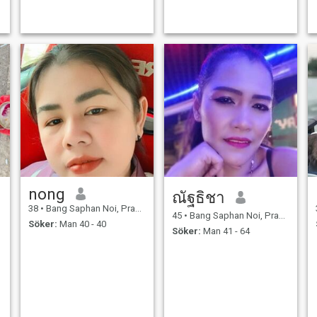
nong
ณัฐธิชา
38
•
Bang Saphan Noi, Prachuap Khiri Khan, Thailand
45
•
Bang Saphan Noi, Prachuap Khiri Khan, Thailand
Söker:
Man 40 - 40
Söker:
Man 41 - 64