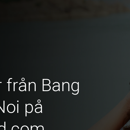
r från Bang
Noi på
id.com