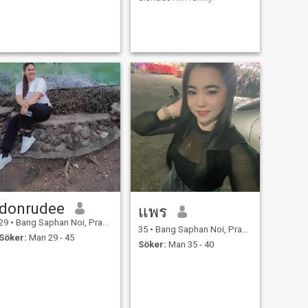
donrudee
แพร
29
•
Bang Saphan Noi, Prachuap Khiri Khan, Thailand
35
•
Bang Saphan Noi, Prachuap Khiri Khan, Thailand
Söker:
Man 29 - 45
Söker:
Man 35 - 40