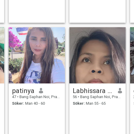
patinya
Labhissara buakham
47
•
Bang Saphan Noi, Prachuap Khiri Khan, Thailand
56
•
Bang Saphan Noi, Prachuap Khiri Khan, Thailand
Söker:
Man 40 - 60
Söker:
Man 55 - 65