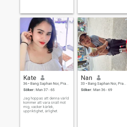
Kate
Nan
36
•
Bang Saphan Noi, Prachuap Khiri Khan, Thailand
33
•
Bang Saphan Noi, Prachuap Khiri Khan, Thailand
Söker:
Man 37 - 65
Söker:
Man 36 - 69
Jag hoppas att denna värld
kommer att vara snäll mot
mig, vacker kärlek,
uppriktighet, ärlighet.