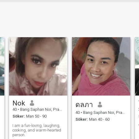
Nok
ดลภา
40
•
Bang Saphan Noi, Prachuap Khiri Khan, Thailand
40
•
Bang Saphan Noi, Prachuap Khiri Khan, Thailand
Söker:
Man 50 - 90
Söker:
Man 40 - 60
I am a fun-loving, laughing,
cooking, and warm-hearted
person.