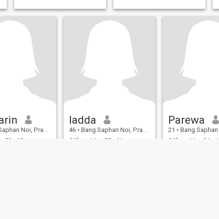
arin
ladda
Parewa
i, Prachuap Khiri Khan, Thailand
46
•
Bang Saphan Noi, Prachuap Khiri Khan, Thailand
21
•
Bang Saphan Noi, Prachuap Khi
 52 - 68
Söker:
Man 55 - 61
Söker:
Man 21 - 4