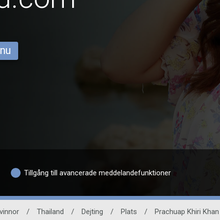
 nu
Tillgång till avancerade meddelandefunktioner
vinnor
/
Thailand
/
Dejting
/
Plats
/
Prachuap Khiri Khan