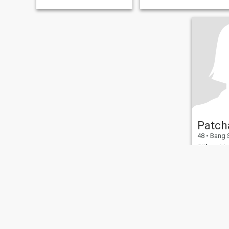
Patch
48
•
Bang Saphan No
Söker:
Man