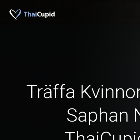
Träffa Kvinno
Saphan 
ThaiCup