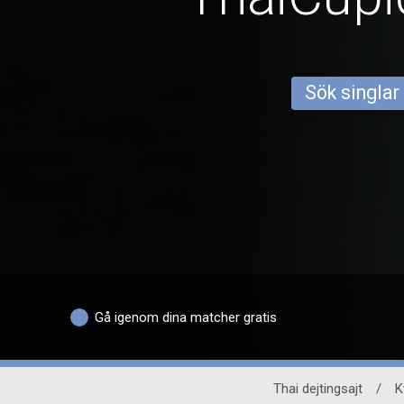
Sök singlar
Gå igenom dina matcher gratis
Thai dejtingsajt
/
K