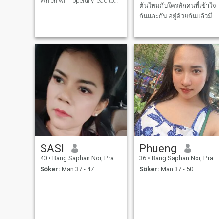
Which will hopefully lead to
ต้นใหม่กับใครสักคนที่เข้าใจ
along-term commitment.I am
a Thai woman who is
กันและกัน อยู่ด้วยกันแล้วมี
sweet,gentle ant under
คามสุขก็พอ ไม่ต้องรวยก็ได้
standing.If you are interested
เราสร้างไปด้วยกันได้ แค่คน
in getting to know me and
developing a relation
ที่รักเราดักับเราแค่นั้นพอ☺️
SASI
Phueng
40
•
Bang Saphan Noi, Prachuap Khiri Khan, Thailand
36
•
Bang Saphan Noi, Prachuap Khiri Khan, Thailand
Söker:
Man 37 - 47
Söker:
Man 37 - 50