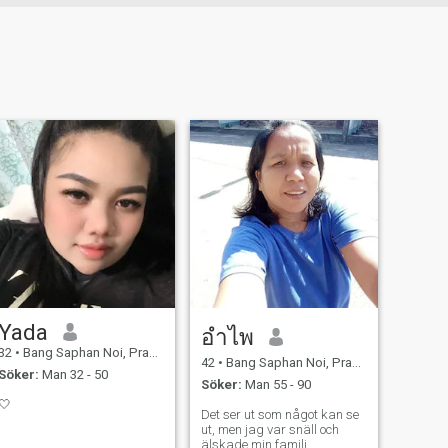
Yada
อำไพ
32
•
Bang Saphan Noi, Prachuap Khiri Khan, Thailand
42
•
Bang Saphan Noi, Prachuap Khiri Khan, Thailand
Söker:
Man 32 - 50
Söker:
Man 55 - 90
🤍
Det ser ut som något kan se
ut, men jag var snäll och
älskade min familj.