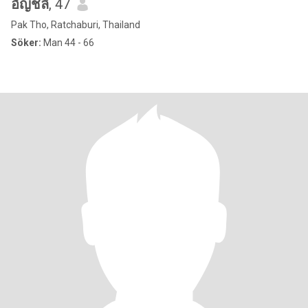
อัญชลี
, 47
Pak Tho, Ratchaburi, Thailand
Söker:
Man 44 - 66