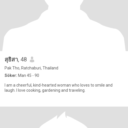
สุธิสา
, 48
Pak Tho, Ratchaburi, Thailand
Söker:
Man 45 - 90
I am a cheerful, kind-hearted woman who loves to smile and
laugh. I love cooking, gardening and traveling.