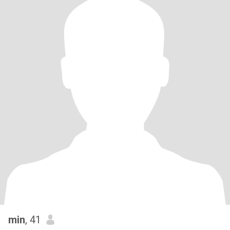
min
, 41