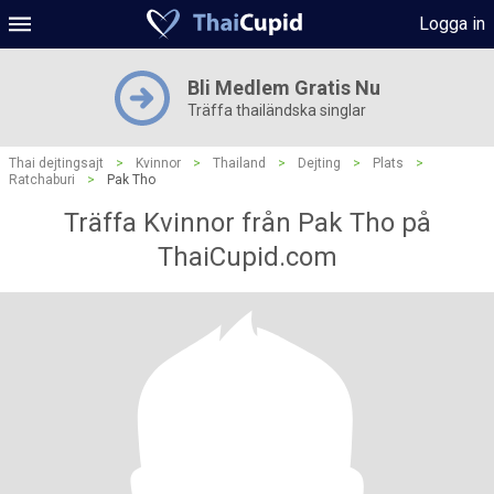
Logga in
Bli Medlem Gratis Nu
Träffa thailändska singlar
Thai dejtingsajt
>
Kvinnor
>
Thailand
>
Dejting
>
Plats
>
Ratchaburi
>
Pak Tho
Träffa Kvinnor från Pak Tho på
ThaiCupid.com