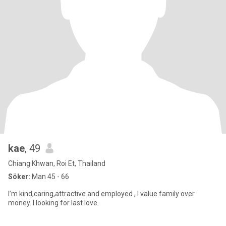
kae
, 49
Chiang Khwan, Roi Et, Thailand
Söker:
Man 45 - 66
I’m kind,caring,attractive and employed , I value family over
money. I looking for last love.