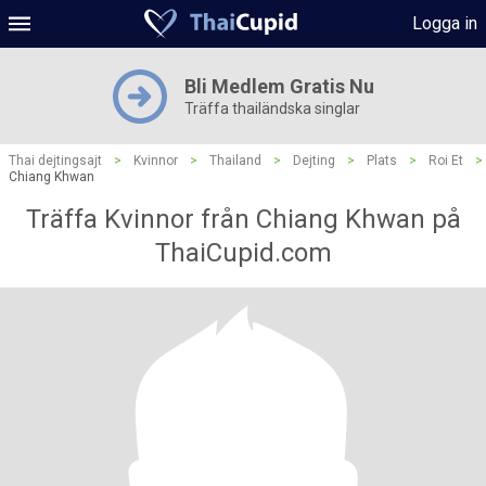
Logga in
Bli Medlem Gratis Nu
Träffa thailändska singlar
Thai dejtingsajt
>
Kvinnor
>
Thailand
>
Dejting
>
Plats
>
Roi Et
>
Chiang Khwan
Träffa Kvinnor från Chiang Khwan på
ThaiCupid.com