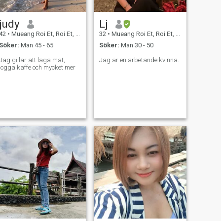
judy
Lj
42
•
Mueang Roi Et, Roi Et, Thailand
32
•
Mueang Roi Et, Roi Et, Thailand
Söker:
Man 45 - 65
Söker:
Man 30 - 50
Jag gillar att laga mat,
Jag är en arbetande kvinna.
jogga kaffe och mycket mer