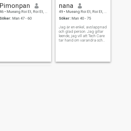
Pimonpan
nana
46
•
Mueang Roi Et, Roi Et, Thailand
49
•
Mueang Roi Et, Roi Et, Thailand
Söker:
Man 47 - 60
Söker:
Man 40 - 75
Jag är en enkel, avslappnad
och glad person. Jag gillar
leende, jag vill att Tech Care
tar hand om varandra och
är ärlig, artig. Jag bor med
mina föräldrar och barn.
Jag vill ha människor som
förstår eftersom jag är
mycket besviken på kärlek i
mitt liv. I framtiden vill jag ha
verklig lycka, leva
tillsammans, enkelt.
NÄSTA
Baitong