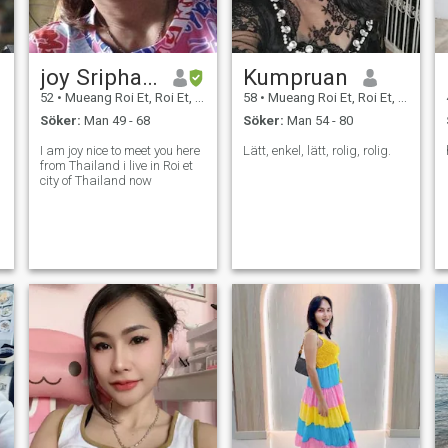
joy Sriphawong
Kumpruan
52
•
Mueang Roi Et, Roi Et, Thailand
58
•
Mueang Roi Et, Roi Et, Thailand
Söker:
Man 49 - 68
Söker:
Man 54 - 80
I am joy nice to meet you here
Lätt, enkel, lätt, rolig, rolig.
from Thailand i live in Roi et
city of Thailand now