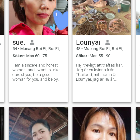
sue.
Lounyai
54
•
Mueang Roi Et, Roi Et, Thailand
48
•
Mueang Roi Et, Roi Et, Thailand
Söker:
Man 60 - 75
Söker:
Man 55 - 90
I am a sincere and honest
Hej, trevligt att träffas här.
woman, and I want to take
Jag är en kvinna från
care of you, be a good
Thailand, mitt namn är
woman for you, and be by
Loumyai, jag är 48 år
your side in the later years of
gammal. Jag gillar att laga
your life. I am ready to live my
mat, jag gillar att resa, jag
life with sincerity and
tycker om nya saker och jag
honesty. Once you read my
har en önskan att lära mig
profile, please contact me.
och se nya saker i livet. - Jag
letar efter ett förhållande.
Jag letar efter ett långsiktigt,
stabilt förhållande fyllt med
lojalitet. Jag spelar inga
spel, jag vill bara ha en
person att vara med till
m
slutet, genom tjocka och