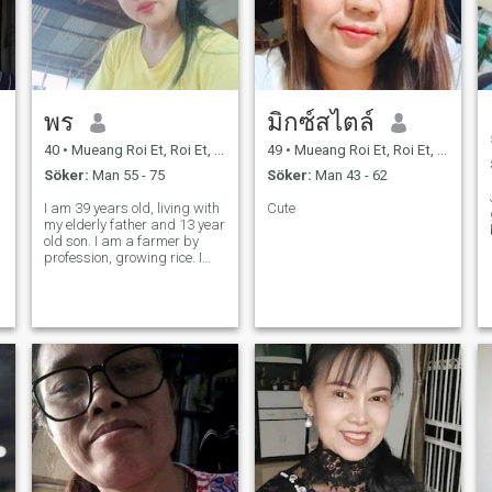
tunna. Vi kommer att ta
hand om varandra. Jag ser
h
inte dig som en bankomat.
Men allt jag vill är sann
kärlek och förmågan att
.
stötta varandra så att vi
båda kan gå i samma
riktning och vara lyckliga i
พร
มิกซ์สไตล์
g
våra sista dagar. Jag
kommer att vänta på dig.
40
•
Mueang Roi Et, Roi Et, Thailand
49
•
Mueang Roi Et, Roi Et, Thailand
Söker:
Man 55 - 75
Söker:
Man 43 - 62
I am 39 years old, living with
Cute
my elderly father and 13 year
old son. I am a farmer by
profession, growing rice. I
have been divorced for 12
years and am now single
and I want to meet someone
who is serious with me and
takes care of each other for
th