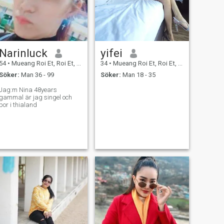
Narinluck
yifei
54
•
Mueang Roi Et, Roi Et, Thailand
34
•
Mueang Roi Et, Roi Et, Thailand
Söker:
Man 36 - 99
Söker:
Man 18 - 35
Jag:m Nina 48years
gammal är jag singel och
bor i thialand