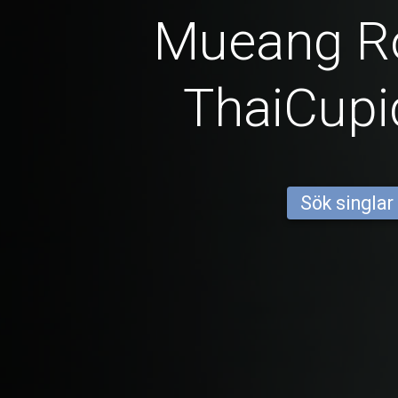
Mueang Ro
ThaiCup
Sök singlar