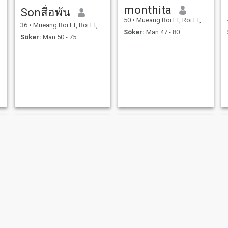
monthita
Sonสื่อพัน
50
•
Mueang Roi Et, Roi Et, Thailand
36
•
Mueang Roi Et, Roi Et, Thailand
Söker:
Man 47 - 80
Söker:
Man 50 - 75
BB
Nita nittaya