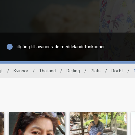
Tillgång till avancerade meddelandefunktioner
jt
/
Kvinnor
/
Thailand
/
Dejting
/
Plats
/
Roi Et
/