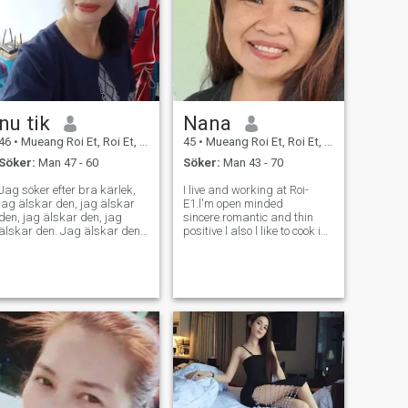
nu tik
Nana
46
•
Mueang Roi Et, Roi Et, Thailand
45
•
Mueang Roi Et, Roi Et, Thailand
Söker:
Man 47 - 60
Söker:
Man 43 - 70
Jag söker efter bra kärlek,
I live and working at Roi-
jag älskar den, jag älskar
E1.l'm open minded
den, jag älskar den, jag
sincere.romantic and thin
älskar den. Jag älskar den.
positive l also l like to cook in
Hoppas jag hittar rätt
my spare time.l like
person här.
hiking.walking on the sea or
the beach.l am a simple
person and sincere .l'm just
an easy people who likes to
help a people,