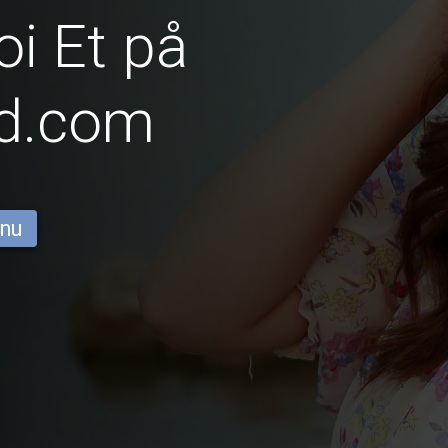
i Et på
id.com
 nu