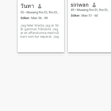
siriwan
วันทา
49
•
Mueang Roi Et, Roi Et, Thailand
55
•
Mueang Roi Et, Roi Et, Thailand
Söker:
Man 51 - 60
Söker:
Man 56 - 99
Jag heter Wanta, jag är 56
år gammal, frånskild. Jag
är en affärskvinna med två
barn som bor separat. Jag
är en godhjärtad kvinna, och
jag letar efter en man som
kommer att vara min
livspartner, min älskare, min
rådgivare, och någon att gå
tillsammans med mig. Jag
är en godhjärtad, positiv
kvinna redo att trivas
tillsammans med en man
som är öppen, accepterar
mig och är villig att vara vid
min sida vart vi än går.
jaruwan
Anna