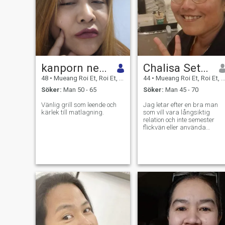
kanporn netsiri
Chalisa Setthasirichai
48
•
Mueang Roi Et, Roi Et, Thailand
44
•
Mueang Roi Et, Roi Et, Thailand
Söker:
Man 50 - 65
Söker:
Man 45 - 70
Vänlig grill som leende och
Jag letar efter en bra man
kärlek till matlagning.
som vill vara långsiktig
relation och inte semester
flickvän eller använda
relation.” för att vara ärlig
jag letar efter något som är
kärleksfull, uppriktighet och
ärlig eftersom dessa
kvalifikationer är avgörande
för att bygga en långvarig
och stabil relation. Jag
älskar att träna och jag
gillar böcker, att titta på film
och TV, att gilla och blommor
och att laga mat, jag är en
glad, optimistisk person so