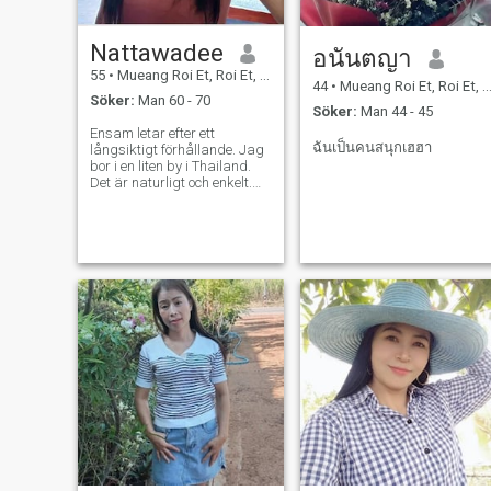
Nattawadee
อนันตญา
55
•
Mueang Roi Et, Roi Et, Thailand
44
•
Mueang Roi Et, Roi Et, Thailand
Söker:
Man 60 - 70
Söker:
Man 44 - 45
Ensam letar efter ett
ฉันเป็นคนสนุกเฮฮา
långsiktigt förhållande. Jag
bor i en liten by i Thailand.
Det är naturligt och enkelt.
Jag bor ensam. Jag röker
inte och dricker ibland.