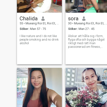
🙏 😘 😘
Chalida
sora
55
•
Mueang Roi Et, Roi Et, Thailand
30
•
Mueang Roi Et, Roi Et, Thailand
Söker:
Man 57 - 75
Söker:
Man 27 - 45
I like nature and I do not like
Älskar att hålla sig i form,
people smoking and no drink
flyga ofta och bygga något
alcohol
riktigt med rätt man
passionerad om fitness,
resor och smaskiga mat 🇹
🇭 inga barn, aldrig gift