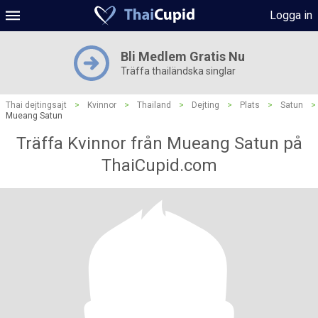
Logga in
Bli Medlem Gratis Nu
Träffa thailändska singlar
Thai dejtingsajt
>
Kvinnor
>
Thailand
>
Dejting
>
Plats
>
Satun
>
Mueang Satun
Träffa Kvinnor från Mueang Satun på
ThaiCupid.com